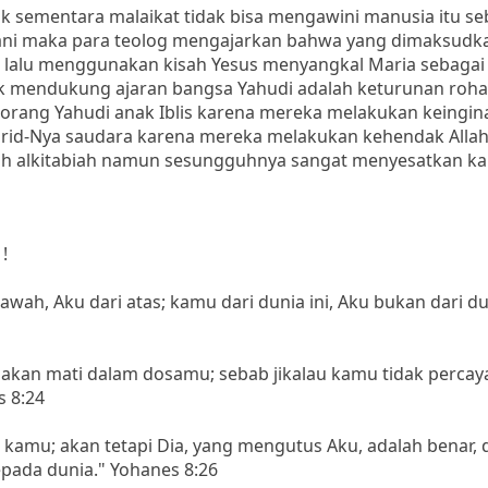
ak sementara malaikat tidak bisa mengawini manusia itu s
mani maka para teolog mengajarkan bahwa yang dimaksudk
ka lalu menggunakan kisah Yesus menyangkal Maria sebagai
 mendukung ajaran bangsa Yahudi adalah keturunan rohani
rang Yahudi anak Iblis karena mereka melakukan keingin
urid-Nya saudara karena mereka melakukan kehendak Allah
ah alkitabiah namun sesungguhnya sangat menyesatkan k
!
wah, Aku dari atas; kamu dari dunia ini, Aku bukan dari dun
akan mati dalam dosamu; sebab jikalau kamu tidak percay
s 8:24
kamu; akan tetapi Dia, yang mengutus Aku, adalah benar, 
pada dunia." Yohanes 8:26