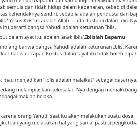
lah yang menjadi bapamu dan kamu ingin melakukan keingin
k semula dan tidak hidup dalam kebenaran, sebab di dala
 atas kehendaknya sendiri, sebab ia adalah pendusta dan ba
? Yesus Kristus adalah Allah. Tiada dusta di dalam diri-Ny
itu berarti bangsa Yahudi adalah keturunan Iblis.
t dalam ayat itu, adalah ‘anak iblis’.
Iblislah Bapamu
blang bahwa bangsa Yahudi adalah keturunan Iblis. Kare
rkan bahwa ucapan Kristus dalam ayat itu tidak boleh dipa
ak mau menjadikan ”iblis adalah malaikat” sebagai dasarnya
s sedang melampiaskan kekesalan-Nya dengan memaki bang
 sebagai makian belaka.
 karena orang Yahudi saat itu akan melakukan suatu dosa.
kotbah yang melakukan hal yang sama, pasti si pengkotba