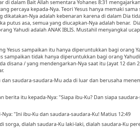
r di dalam Bait Allah sementara Yohanes 8:31 mengajarka
yang percaya kepada-Nya. Teori Yesus hanya memaki sama s
ang dikatakan-Nya adalah kebenaran karena di dalam Dia tid
tika putus asa, semua yang diucapkan-Nya adalah benar. Di
ng Yahudi adalah ANAK IBLIS. Mustahil menyangkal ucap
g Yesus sampaikan itu hanya diperuntukkan bagi orang Y
esus sampaikan tidak hanya diperuntukkan bagi orang Yahud
da disana / yang mendengarkan-Nya saat itu (ayat 12 dan 21
r.
Mu dan saudara-saudara-Mu ada di luar dan berusaha mene
berita itu kepada-Nya: "Siapa ibu-Ku? Dan siapa saudara
-Nya: "Ini ibu-Ku dan saudara-saudara-Ku! Matius 12:49
sorga, dialah saudara-Ku laki-laki, dialah saudara-Ku pe