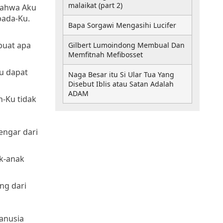
malaikat (part 2)
bahwa Aku
pada-Ku.
Bapa Sorgawi Mengasihi Lucifer
buat apa
Gilbert Lumoindong Membual Dan
Memfitnah Mefibosset
u dapat
Naga Besar itu Si Ular Tua Yang
Disebut Iblis atau Satan Adalah
ADAM
-Ku tidak
engar dari
ak-anak
ng dari
anusia