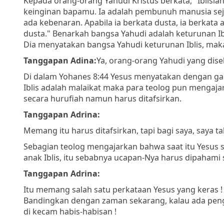
Kepada orang-orang Yahudi Kristus berkata
, "Iblis
keinginan bapamu. Ia adalah pembunuh manusia seja
ada kebenaran. Apabila ia berkata dusta, ia berkata
dusta."
Benarkah bangsa Yahudi adalah keturunan Iblis
Dia menyatakan bangsa Yahudi keturunan Iblis, maka 
Tanggapan Adina:
Ya, orang-orang Yahudi yang disebu
Di dalam Yohanes 8:44 Yesus menyatakan dengan gam
Iblis adalah malaikat maka para teolog pun mengaja
secara hurufiah namun harus ditafsirkan.
Tanggapan Adrina:
Memang itu harus ditafsirkan, tapi bagi saya, saya t
Sebagian teolog mengajarkan bahwa saat itu Yesu
anak Iblis, itu sebabnya ucapan-Nya harus dipahami
Tanggapan Adrina:
Itu memang salah satu perkataan Yesus yang keras !
Bandingkan dengan zaman sekarang, kalau ada peng
di kecam habis-habisan !