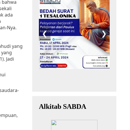
n bahwa
ekali
ak ada
a
an-Nya.
ahudi yang
i yang
). Jadi
mui
-saudara-
rempuan,