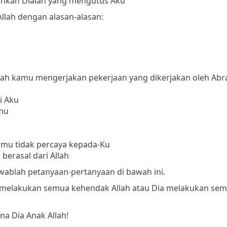
ainkan Dialah yang mengutus Aku
lah dengan alasan-alasan:
ulah kamu mengerjakan pekerjaan yang dikerjakan oleh Ab
i Aku
mu
mu tidak percaya kepada-Ku
erasal dari Allah
 jawablah petanyaan-pertanyaan di bawah ini.
ia melakukan semua kehendak Allah atau Dia melakukan se
a Dia Anak Allah!