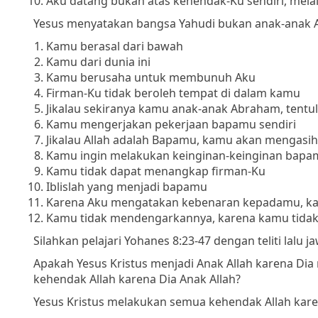
Aku datang bukan atas kehendak-Ku sendiri, mel
Yesus menyatakan bangsa Yahudi bukan anak-anak Al
Kamu berasal dari bawah
Kamu dari dunia ini
Kamu berusaha untuk membunuh Aku
Firman-Ku tidak beroleh tempat di dalam kamu
Jikalau sekiranya kamu anak-anak Abraham, tent
Kamu mengerjakan pekerjaan bapamu sendiri
Jikalau Allah adalah Bapamu, kamu akan mengasih
Kamu ingin melakukan keinginan-keinginan bapa
Kamu tidak dapat menangkap firman-Ku
Iblislah yang menjadi bapamu
Karena Aku mengatakan kebenaran kepadamu, ka
Kamu tidak mendengarkannya, karena kamu tidak b
Silahkan pelajari Yohanes 8:23-47 dengan teliti lalu
Apakah Yesus Kristus menjadi Anak Allah karena D
kehendak Allah karena Dia Anak Allah?
Yesus Kristus melakukan semua kehendak Allah karen