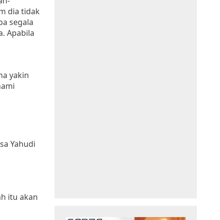
an-
m dia tidak
pa segala
a. Apabila
na yakin
hami
.
sa Yahudi
h itu akan