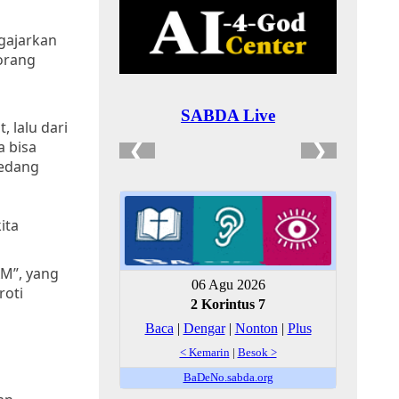
ngajarkan
eorang
, lalu dari
a bisa
sedang
ita
AM”, yang
roti