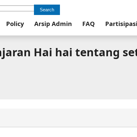
Search
Policy
Arsip Admin
FAQ
Partisipas
aran Hai hai tentang set