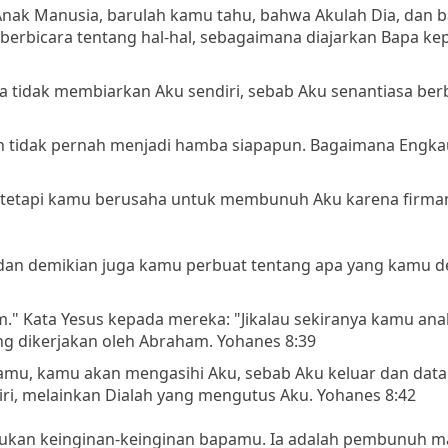
Anak Manusia, barulah kamu tahu, bahwa Akulah Dia, dan 
ku berbicara tentang hal-hal, sebagaimana diajarkan Bapa ke
Ia tidak membiarkan Aku sendiri, sebab Aku senantiasa ber
n tidak pernah menjadi hamba siapapun. Bagaimana Engka
 tetapi kamu berusaha untuk membunuh Aku karena firman
, dan demikian juga kamu perbuat tentang apa yang kamu d
." Kata Yesus kepada mereka: "Jikalau sekiranya kamu an
g dikerjakan oleh Abraham. Yohanes 8:39
pamu, kamu akan mengasihi Aku, sebab Aku keluar dan data
ri, melainkan Dialah yang mengutus Aku. Yohanes 8:42
kukan keinginan-keinginan bapamu. Ia adalah pembunuh m