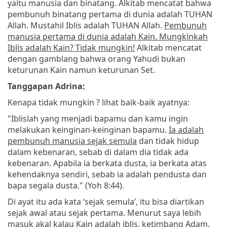
yaitu manusia dan binatang. Alkitab mencatat bahwa
pembunuh binatang pertama di dunia adalah TUHAN
Allah. Mustahil Iblis adalah TUHAN Allah.
Pembunuh
manusia pertama di dunia adalah Kain. Mungkinkah
Iblis adalah Kain? Tidak mungkin!
Alkitab mencatat
dengan gamblang bahwa orang Yahudi bukan
keturunan Kain namun keturunan Set.
Tanggapan Adrina:
Kenapa tidak mungkin ? lihat baik-baik ayatnya:
"Iblislah yang menjadi bapamu dan kamu ingin
melakukan keinginan-keinginan bapamu.
Ia adalah
pembunuh manusia sejak semula
dan tidak hidup
dalam kebenaran, sebab di dalam dia tidak ada
kebenaran. Apabila ia berkata dusta, ia berkata atas
kehendaknya sendiri, sebab ia adalah pendusta dan
bapa segala dusta." (Yoh 8:44).
Di ayat itu ada kata ‘sejak semula’, itu bisa diartikan
sejak awal atau sejak pertama. Menurut saya lebih
masuk akal kalau Kain adalah iblis, ketimbang Adam.