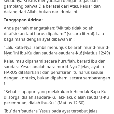
sebabnya Kristus menyatakan dengan tegas dan
gamblang bahwa Dia berasal dari Atas, keluar dan
datang dari Allah, bukan dari dunia ini.
Tanggapan Adrina:
Anda pernah mengatakan: “Alkitab tidak boleh
ditafsirkan tapi harus dipahami” (secara literal). Lalu
bagaimana dengan ayat dibawah ini:
"Lalu kata-Nya, sambil
menunjuk ke arah murid-murid-
Nya
: 'ini ibu-Ku dan saudara-saudara-Ku! (Matius 12:49)
Kalau mau dipahami secara hurufiah, berarti ibu dan
saudara Yesus adalah para murid-Nya ? Jelas, ayat itu
HARUS ditafsirkan ! dan penafsiran itu harus sesuai
dengan konteks, bukan dipahami secara sembarangan
!
"Sebab siapapun yang melakukan kehendak Bapa-Ku
di sorga, dialah saudara-Ku laki-laki, dialah saudara-Ku
perempuan, dialah ibu-Ku." (Matius 12:50)
‘Ibu’ dan ‘saudara’ Yesus pada ayat tersebut jelas