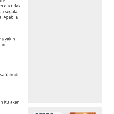
an-
m dia tidak
pa segala
a. Apabila
na yakin
hami
.
sa Yahudi
h itu akan