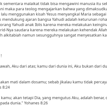
ak sementara malaikat tidak bisa mengawini manusia itu s
mani maka para teolog mengajarkan bahwa yang dimaksudk
ka lalu menggunakan kisah Yesus menyangkal Maria sebagai
 mendukung ajaran bangsa Yahudi adalah keturunan rohani
rang Yahudi anak Iblis karena mereka melakukan keingin
urid-Nya saudara karena mereka melakukan kehendak Allah
ah alkitabiah namun sesungguhnya sangat menyesatkan k
!
wah, Aku dari atas; kamu dari dunia ini, Aku bukan dari dun
akan mati dalam dosamu; sebab jikalau kamu tidak percay
s 8:24
kamu; akan tetapi Dia, yang mengutus Aku, adalah benar, 
pada dunia." Yohanes 8:26