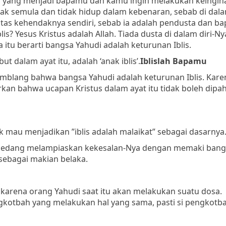
lah yang menjadi bapamu dan kamu ingin melakukan keingin
k semula dan tidak hidup dalam kebenaran, sebab di dala
 atas kehendaknya sendiri, sebab ia adalah pendusta dan ba
? Yesus Kristus adalah Allah. Tiada dusta di dalam diri-Ny
itu berarti bangsa Yahudi adalah keturunan Iblis.
t dalam ayat itu, adalah ‘anak iblis’.
Iblislah Bapamu
blang bahwa bangsa Yahudi adalah keturunan Iblis. Kare
rkan bahwa ucapan Kristus dalam ayat itu tidak boleh dipa
ak mau menjadikan ”iblis adalah malaikat” sebagai dasarnya
s sedang melampiaskan kekesalan-Nya dengan memaki bang
 sebagai makian belaka.
 karena orang Yahudi saat itu akan melakukan suatu dosa.
kotbah yang melakukan hal yang sama, pasti si pengkotba