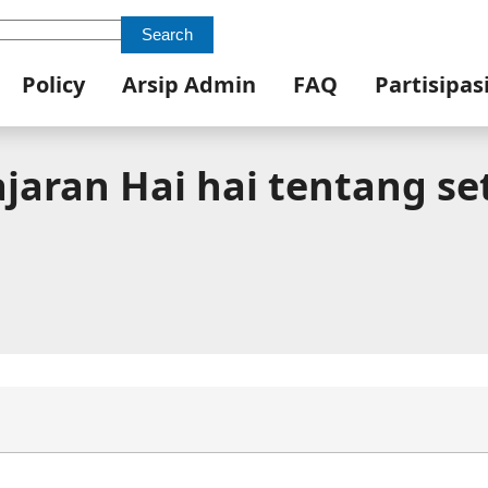
Search
Policy
Arsip Admin
FAQ
Partisipas
aran Hai hai tentang set