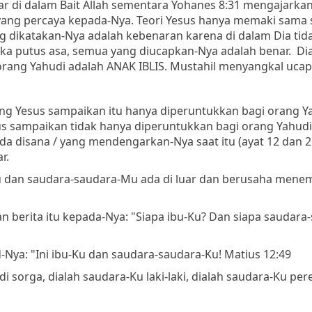
r di dalam Bait Allah sementara Yohanes 8:31 mengajarka
yang percaya kepada-Nya. Teori Yesus hanya memaki sama s
ang dikatakan-Nya adalah kebenaran karena di dalam Dia tid
tika putus asa, semua yang diucapkan-Nya adalah benar. Di
ng Yahudi adalah ANAK IBLIS. Mustahil menyangkal ucap
g Yesus sampaikan itu hanya diperuntukkan bagi orang Y
esus sampaikan tidak hanya diperuntukkan bagi orang Yahud
da disana / yang mendengarkan-Nya saat itu (ayat 12 dan 21
r.
Mu dan saudara-saudara-Mu ada di luar dan berusaha mene
berita itu kepada-Nya: "Siapa ibu-Ku? Dan siapa saudara
-Nya: "Ini ibu-Ku dan saudara-saudara-Ku! Matius 12:49
sorga, dialah saudara-Ku laki-laki, dialah saudara-Ku pe