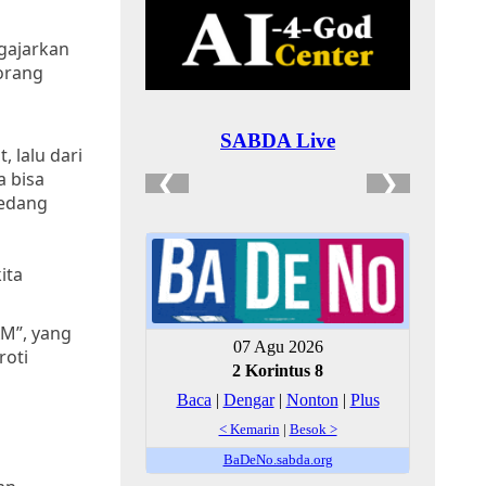
ngajarkan
eorang
, lalu dari
a bisa
sedang
ita
AM”, yang
roti