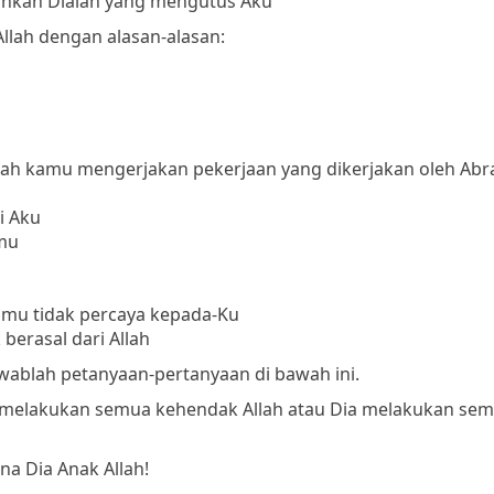
ainkan Dialah yang mengutus Aku
lah dengan alasan-alasan:
ulah kamu mengerjakan pekerjaan yang dikerjakan oleh Ab
i Aku
mu
mu tidak percaya kepada-Ku
erasal dari Allah
 jawablah petanyaan-pertanyaan di bawah ini.
ia melakukan semua kehendak Allah atau Dia melakukan se
a Dia Anak Allah!