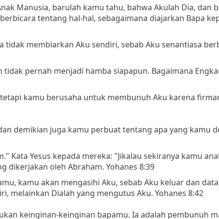
Anak Manusia, barulah kamu tahu, bahwa Akulah Dia, dan 
ku berbicara tentang hal-hal, sebagaimana diajarkan Bapa ke
Ia tidak membiarkan Aku sendiri, sebab Aku senantiasa ber
n tidak pernah menjadi hamba siapapun. Bagaimana Engka
 tetapi kamu berusaha untuk membunuh Aku karena firman
, dan demikian juga kamu perbuat tentang apa yang kamu d
." Kata Yesus kepada mereka: "Jikalau sekiranya kamu an
g dikerjakan oleh Abraham. Yohanes 8:39
pamu, kamu akan mengasihi Aku, sebab Aku keluar dan data
ri, melainkan Dialah yang mengutus Aku. Yohanes 8:42
kukan keinginan-keinginan bapamu. Ia adalah pembunuh m