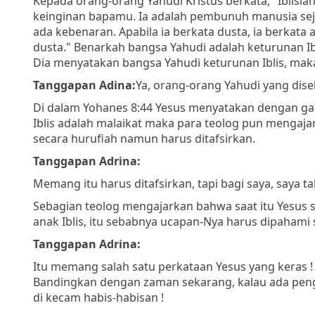
Kepada orang-orang Yahudi Kristus berkata
, "Iblis
keinginan bapamu. Ia adalah pembunuh manusia seja
ada kebenaran. Apabila ia berkata dusta, ia berkata
dusta."
Benarkah bangsa Yahudi adalah keturunan Iblis
Dia menyatakan bangsa Yahudi keturunan Iblis, maka 
Tanggapan Adina:
Ya, orang-orang Yahudi yang disebu
Di dalam Yohanes 8:44 Yesus menyatakan dengan gam
Iblis adalah malaikat maka para teolog pun mengaja
secara hurufiah namun harus ditafsirkan.
Tanggapan Adrina:
Memang itu harus ditafsirkan, tapi bagi saya, saya t
Sebagian teolog mengajarkan bahwa saat itu Yesu
anak Iblis, itu sebabnya ucapan-Nya harus dipahami
Tanggapan Adrina:
Itu memang salah satu perkataan Yesus yang keras !
Bandingkan dengan zaman sekarang, kalau ada peng
di kecam habis-habisan !