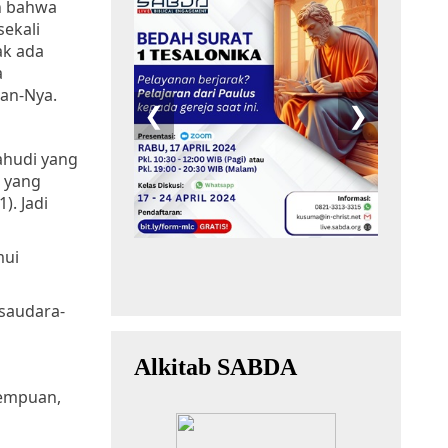
n bahwa
ekali
ak ada
a
an-Nya.
ahudi yang
i yang
). Jadi
mui
-saudara-
rempuan,