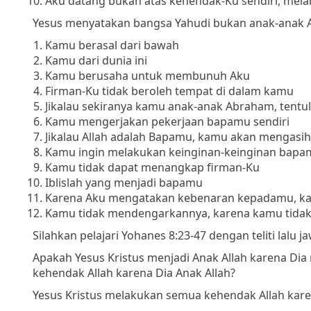
Aku datang bukan atas kehendak-Ku sendiri, mel
Yesus menyatakan bangsa Yahudi bukan anak-anak Al
Kamu berasal dari bawah
Kamu dari dunia ini
Kamu berusaha untuk membunuh Aku
Firman-Ku tidak beroleh tempat di dalam kamu
Jikalau sekiranya kamu anak-anak Abraham, tent
Kamu mengerjakan pekerjaan bapamu sendiri
Jikalau Allah adalah Bapamu, kamu akan mengasih
Kamu ingin melakukan keinginan-keinginan bapa
Kamu tidak dapat menangkap firman-Ku
Iblislah yang menjadi bapamu
Karena Aku mengatakan kebenaran kepadamu, ka
Kamu tidak mendengarkannya, karena kamu tidak b
Silahkan pelajari Yohanes 8:23-47 dengan teliti lalu
Apakah Yesus Kristus menjadi Anak Allah karena D
kehendak Allah karena Dia Anak Allah?
Yesus Kristus melakukan semua kehendak Allah karen