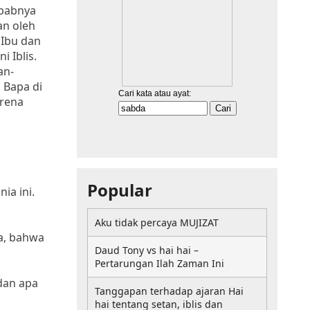
ebabnya
an oleh
 Ibu dan
 Iblis.
an-
 Bapa di
arena
Popular
ia ini.
Aku tidak percaya MUJIZAT
a, bahwa
Daud Tony vs hai hai –
Pertarungan Ilah Zaman Ini
dan apa
Tanggapan terhadap ajaran Hai
hai tentang setan, iblis dan