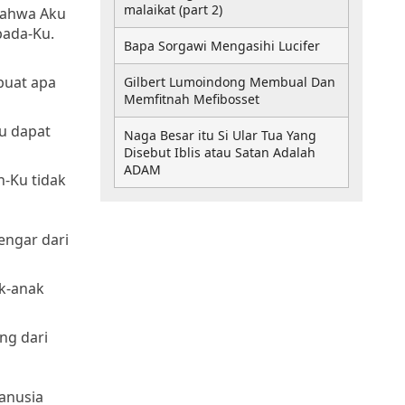
malaikat (part 2)
bahwa Aku
pada-Ku.
Bapa Sorgawi Mengasihi Lucifer
buat apa
Gilbert Lumoindong Membual Dan
Memfitnah Mefibosset
u dapat
Naga Besar itu Si Ular Tua Yang
Disebut Iblis atau Satan Adalah
ADAM
-Ku tidak
engar dari
ak-anak
ng dari
anusia