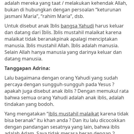
adalah mereka yang taat / melakukan kehendak Allah,
bukan di hubungkan dengan persoalan “keturunan
jasmani Maria”, “rahim Maria”, dsb.
Untuk disebut anak Iblis
bangsa Yahudi
harus keluar
dan datang dari Iblis. Iblis mustahil malaikat karena
malaikat tidak beranakpinak apalagi menciptakan
manusia. Iblis mustahil Allah. Iblis adalah manusia.
Selain Allah hanya manusia yang darinya keluar dan
datang manusia.
Tanggapan Adrina:
Lalu bagaimana dengan orang Yahudi yang sudah
percaya dengan sungguh-sungguh pada Yesus ?
apakah juga disebut anak iblis ? Dengan memukul rata
bahwa semua orang Yahudi adalah anak iblis, adalah
tindakan yang bodoh.
Yang mengatakan “
iblis mustahil malaikat
karena tidak
bisa beranak” itu khan anda ? Dan itu lalu dicocokkan
dengan pandangan sesatnya yang lain, bahwa iblis
adalah Adam. Saya tidak merasa heran dengan 2