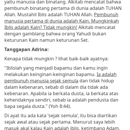
yaitu manusia dan binatang. Alkitab mencatat bahwa
pembunuh binatang pertama di dunia adalah TUHAN
Allah. Mustahil Iblis adalah TUHAN Allah.
Pembunuh
manusia pertama di dunia adalah Kain. Mungkinkah
Iblis adalah Kain? Tidak mungkin!
Alkitab mencatat
dengan gamblang bahwa orang Yahudi bukan
keturunan Kain namun keturunan Set.
Tanggapan Adrina:
Kenapa tidak mungkin ? lihat baik-baik ayatnya:
"Iblislah yang menjadi bapamu dan kamu ingin
melakukan keinginan-keinginan bapamu.
Ia adalah
pembunuh manusia sejak semula
dan tidak hidup
dalam kebenaran, sebab di dalam dia tidak ada
kebenaran. Apabila ia berkata dusta, ia berkata atas
kehendaknya sendiri, sebab ia adalah pendusta dan
bapa segala dusta." (Yoh 8:44).
Di ayat itu ada kata ‘sejak semula’, itu bisa diartikan
sejak awal atau sejak pertama. Menurut saya lebih
masuk akal kalau Kain adalah iblis, ketimbang Adam.