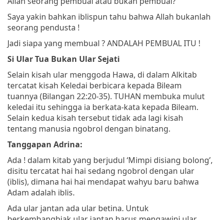
Allah seorang pembual atau bukan pembual?
Saya yakin bahkan iblispun tahu bahwa Allah bukanlah
seorang pendusta !
Jadi siapa yang membual ? ANDALAH PEMBUAL ITU !
Si Ular Tua Bukan Ular Sejati
Selain kisah ular menggoda Hawa, di dalam Alkitab
tercatat kisah Keledai berbicara kepada Bileam
tuannya (Bilangan 22:20-35). TUHAN membuka mulut
keledai itu sehingga ia berkata-kata kepada Bileam.
Selain kedua kisah tersebut tidak ada lagi kisah
tentang manusia ngobrol dengan binatang.
Tanggapan Adrina:
Ada ! dalam kitab yang berjudul ‘Mimpi disiang bolong’,
disitu tercatat hai hai sedang ngobrol dengan ular
(iblis), dimana hai hai mendapat wahyu baru bahwa
Adam adalah iblis.
Ada ular jantan ada ular betina. Untuk
berkembangbiak ular jantan harus mengawini ular