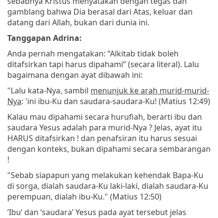
sebabnya Kristus menyatakan dengan tegas dan
gamblang bahwa Dia berasal dari Atas, keluar dan
datang dari Allah, bukan dari dunia ini.
Tanggapan Adrina:
Anda pernah mengatakan: “Alkitab tidak boleh
ditafsirkan tapi harus dipahami” (secara literal). Lalu
bagaimana dengan ayat dibawah ini:
"Lalu kata-Nya, sambil
menunjuk ke arah murid-murid-
Nya
: 'ini ibu-Ku dan saudara-saudara-Ku! (Matius 12:49)
Kalau mau dipahami secara hurufiah, berarti ibu dan
saudara Yesus adalah para murid-Nya ? Jelas, ayat itu
HARUS ditafsirkan ! dan penafsiran itu harus sesuai
dengan konteks, bukan dipahami secara sembarangan
!
"Sebab siapapun yang melakukan kehendak Bapa-Ku
di sorga, dialah saudara-Ku laki-laki, dialah saudara-Ku
perempuan, dialah ibu-Ku." (Matius 12:50)
‘Ibu’ dan ‘saudara’ Yesus pada ayat tersebut jelas