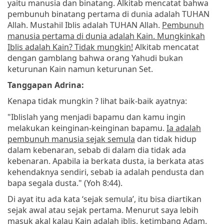
yaitu manusia dan binatang. Alkitab mencatat bahwa
pembunuh binatang pertama di dunia adalah TUHAN
Allah. Mustahil Iblis adalah TUHAN Allah.
Pembunuh
manusia pertama di dunia adalah Kain. Mungkinkah
Iblis adalah Kain? Tidak mungkin!
Alkitab mencatat
dengan gamblang bahwa orang Yahudi bukan
keturunan Kain namun keturunan Set.
Tanggapan Adrina:
Kenapa tidak mungkin ? lihat baik-baik ayatnya:
"Iblislah yang menjadi bapamu dan kamu ingin
melakukan keinginan-keinginan bapamu.
Ia adalah
pembunuh manusia sejak semula
dan tidak hidup
dalam kebenaran, sebab di dalam dia tidak ada
kebenaran. Apabila ia berkata dusta, ia berkata atas
kehendaknya sendiri, sebab ia adalah pendusta dan
bapa segala dusta." (Yoh 8:44).
Di ayat itu ada kata ‘sejak semula’, itu bisa diartikan
sejak awal atau sejak pertama. Menurut saya lebih
masuk akal kalau Kain adalah iblis, ketimbang Adam.