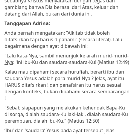
sebabnya Kristus menyatakan dengan tegas dan
gamblang bahwa Dia berasal dari Atas, keluar dan
datang dari Allah, bukan dari dunia ini.
Tanggapan Adrina:
Anda pernah mengatakan: “Alkitab tidak boleh
ditafsirkan tapi harus dipahami” (secara literal). Lalu
bagaimana dengan ayat dibawah ini:
"Lalu kata-Nya, sambil
menunjuk ke arah murid-murid-
Nya
: 'ini ibu-Ku dan saudara-saudara-Ku! (Matius 12:49)
Kalau mau dipahami secara hurufiah, berarti ibu dan
saudara Yesus adalah para murid-Nya ? Jelas, ayat itu
HARUS ditafsirkan ! dan penafsiran itu harus sesuai
dengan konteks, bukan dipahami secara sembarangan
!
"Sebab siapapun yang melakukan kehendak Bapa-Ku
di sorga, dialah saudara-Ku laki-laki, dialah saudara-Ku
perempuan, dialah ibu-Ku." (Matius 12:50)
‘Ibu’ dan ‘saudara’ Yesus pada ayat tersebut jelas