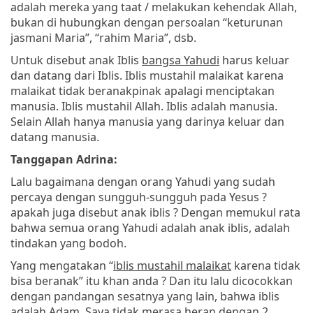
adalah mereka yang taat / melakukan kehendak Allah,
bukan di hubungkan dengan persoalan “keturunan
jasmani Maria”, “rahim Maria”, dsb.
Untuk disebut anak Iblis
bangsa Yahudi
harus keluar
dan datang dari Iblis. Iblis mustahil malaikat karena
malaikat tidak beranakpinak apalagi menciptakan
manusia. Iblis mustahil Allah. Iblis adalah manusia.
Selain Allah hanya manusia yang darinya keluar dan
datang manusia.
Tanggapan Adrina:
Lalu bagaimana dengan orang Yahudi yang sudah
percaya dengan sungguh-sungguh pada Yesus ?
apakah juga disebut anak iblis ? Dengan memukul rata
bahwa semua orang Yahudi adalah anak iblis, adalah
tindakan yang bodoh.
Yang mengatakan “
iblis mustahil malaikat
karena tidak
bisa beranak” itu khan anda ? Dan itu lalu dicocokkan
dengan pandangan sesatnya yang lain, bahwa iblis
adalah Adam. Saya tidak merasa heran dengan 2