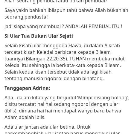
Allah seorang pembual atau bukan pembual?
Saya yakin bahkan iblispun tahu bahwa Allah bukanlah
seorang pendusta !
Jadi siapa yang membual ? ANDALAH PEMBUAL ITU !
Si Ular Tua Bukan Ular Sejati
Selain kisah ular menggoda Hawa, di dalam Alkitab
tercatat kisah Keledai berbicara kepada Bileam
tuannya (Bilangan 22:20-35). TUHAN membuka mulut
keledai itu sehingga ia berkata-kata kepada Bileam.
Selain kedua kisah tersebut tidak ada lagi kisah
tentang manusia ngobrol dengan binatang.
Tanggapan Adrina:
Ada ! dalam kitab yang berjudul ‘Mimpi disiang bolong’,
disitu tercatat hai hai sedang ngobrol dengan ular
(iblis), dimana hai hai mendapat wahyu baru bahwa
Adam adalah iblis.
Ada ular jantan ada ular betina. Untuk
berkembangbiak ular jantan harus mengawini ular