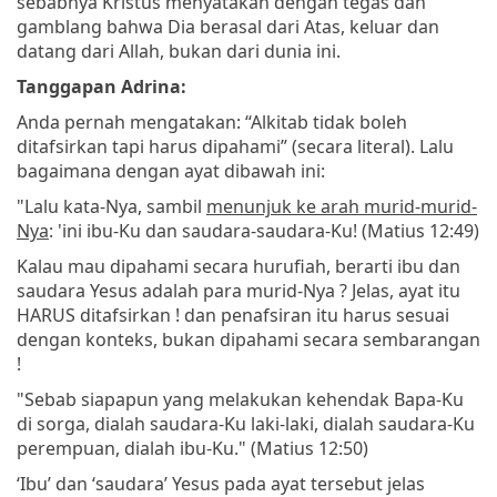
sebabnya Kristus menyatakan dengan tegas dan
gamblang bahwa Dia berasal dari Atas, keluar dan
datang dari Allah, bukan dari dunia ini.
Tanggapan Adrina:
Anda pernah mengatakan: “Alkitab tidak boleh
ditafsirkan tapi harus dipahami” (secara literal). Lalu
bagaimana dengan ayat dibawah ini:
"Lalu kata-Nya, sambil
menunjuk ke arah murid-murid-
Nya
: 'ini ibu-Ku dan saudara-saudara-Ku! (Matius 12:49)
Kalau mau dipahami secara hurufiah, berarti ibu dan
saudara Yesus adalah para murid-Nya ? Jelas, ayat itu
HARUS ditafsirkan ! dan penafsiran itu harus sesuai
dengan konteks, bukan dipahami secara sembarangan
!
"Sebab siapapun yang melakukan kehendak Bapa-Ku
di sorga, dialah saudara-Ku laki-laki, dialah saudara-Ku
perempuan, dialah ibu-Ku." (Matius 12:50)
‘Ibu’ dan ‘saudara’ Yesus pada ayat tersebut jelas