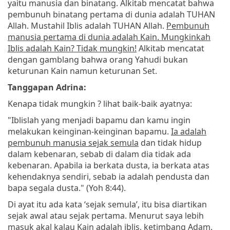
yaitu manusia dan binatang. Alkitab mencatat bahwa
pembunuh binatang pertama di dunia adalah TUHAN
Allah. Mustahil Iblis adalah TUHAN Allah.
Pembunuh
manusia pertama di dunia adalah Kain. Mungkinkah
Iblis adalah Kain? Tidak mungkin!
Alkitab mencatat
dengan gamblang bahwa orang Yahudi bukan
keturunan Kain namun keturunan Set.
Tanggapan Adrina:
Kenapa tidak mungkin ? lihat baik-baik ayatnya:
"Iblislah yang menjadi bapamu dan kamu ingin
melakukan keinginan-keinginan bapamu.
Ia adalah
pembunuh manusia sejak semula
dan tidak hidup
dalam kebenaran, sebab di dalam dia tidak ada
kebenaran. Apabila ia berkata dusta, ia berkata atas
kehendaknya sendiri, sebab ia adalah pendusta dan
bapa segala dusta." (Yoh 8:44).
Di ayat itu ada kata ‘sejak semula’, itu bisa diartikan
sejak awal atau sejak pertama. Menurut saya lebih
masuk akal kalau Kain adalah iblis, ketimbang Adam.