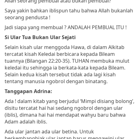
Allah seorang pembual atau bukan pembual?
Saya yakin bahkan iblispun tahu bahwa Allah bukanlah
seorang pendusta !
Jadi siapa yang membual ? ANDALAH PEMBUAL ITU !
Si Ular Tua Bukan Ular Sejati
Selain kisah ular menggoda Hawa, di dalam Alkitab
tercatat kisah Keledai berbicara kepada Bileam
tuannya (Bilangan 22:20-35). TUHAN membuka mulut
keledai itu sehingga ia berkata-kata kepada Bileam.
Selain kedua kisah tersebut tidak ada lagi kisah
tentang manusia ngobrol dengan binatang.
Tanggapan Adrina:
Ada ! dalam kitab yang berjudul ‘Mimpi disiang bolong’,
disitu tercatat hai hai sedang ngobrol dengan ular
(iblis), dimana hai hai mendapat wahyu baru bahwa
Adam adalah iblis.
Ada ular jantan ada ular betina. Untuk
berkembangbiak ular jantan harus mengawini ular