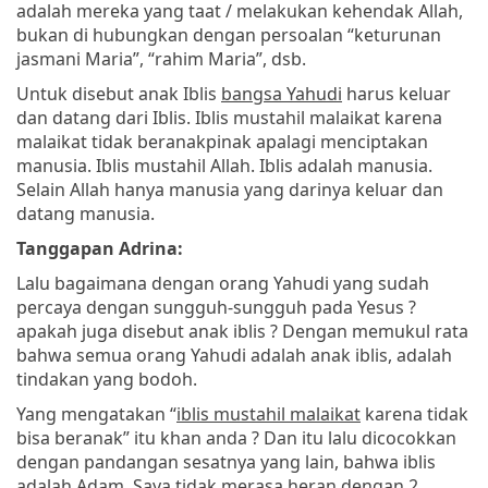
adalah mereka yang taat / melakukan kehendak Allah,
bukan di hubungkan dengan persoalan “keturunan
jasmani Maria”, “rahim Maria”, dsb.
Untuk disebut anak Iblis
bangsa Yahudi
harus keluar
dan datang dari Iblis. Iblis mustahil malaikat karena
malaikat tidak beranakpinak apalagi menciptakan
manusia. Iblis mustahil Allah. Iblis adalah manusia.
Selain Allah hanya manusia yang darinya keluar dan
datang manusia.
Tanggapan Adrina:
Lalu bagaimana dengan orang Yahudi yang sudah
percaya dengan sungguh-sungguh pada Yesus ?
apakah juga disebut anak iblis ? Dengan memukul rata
bahwa semua orang Yahudi adalah anak iblis, adalah
tindakan yang bodoh.
Yang mengatakan “
iblis mustahil malaikat
karena tidak
bisa beranak” itu khan anda ? Dan itu lalu dicocokkan
dengan pandangan sesatnya yang lain, bahwa iblis
adalah Adam. Saya tidak merasa heran dengan 2