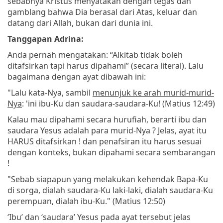
sebabnya Kristus menyatakan dengan tegas dan
gamblang bahwa Dia berasal dari Atas, keluar dan
datang dari Allah, bukan dari dunia ini.
Tanggapan Adrina:
Anda pernah mengatakan: “Alkitab tidak boleh
ditafsirkan tapi harus dipahami” (secara literal). Lalu
bagaimana dengan ayat dibawah ini:
"Lalu kata-Nya, sambil
menunjuk ke arah murid-murid-
Nya
: 'ini ibu-Ku dan saudara-saudara-Ku! (Matius 12:49)
Kalau mau dipahami secara hurufiah, berarti ibu dan
saudara Yesus adalah para murid-Nya ? Jelas, ayat itu
HARUS ditafsirkan ! dan penafsiran itu harus sesuai
dengan konteks, bukan dipahami secara sembarangan
!
"Sebab siapapun yang melakukan kehendak Bapa-Ku
di sorga, dialah saudara-Ku laki-laki, dialah saudara-Ku
perempuan, dialah ibu-Ku." (Matius 12:50)
‘Ibu’ dan ‘saudara’ Yesus pada ayat tersebut jelas