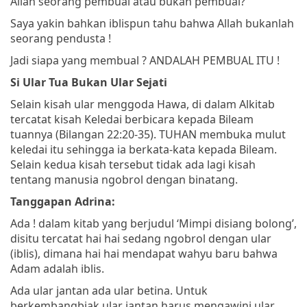
Allah seorang pembual atau bukan pembual?
Saya yakin bahkan iblispun tahu bahwa Allah bukanlah
seorang pendusta !
Jadi siapa yang membual ? ANDALAH PEMBUAL ITU !
Si Ular Tua Bukan Ular Sejati
Selain kisah ular menggoda Hawa, di dalam Alkitab
tercatat kisah Keledai berbicara kepada Bileam
tuannya (Bilangan 22:20-35). TUHAN membuka mulut
keledai itu sehingga ia berkata-kata kepada Bileam.
Selain kedua kisah tersebut tidak ada lagi kisah
tentang manusia ngobrol dengan binatang.
Tanggapan Adrina:
Ada ! dalam kitab yang berjudul ‘Mimpi disiang bolong’,
disitu tercatat hai hai sedang ngobrol dengan ular
(iblis), dimana hai hai mendapat wahyu baru bahwa
Adam adalah iblis.
Ada ular jantan ada ular betina. Untuk
berkembangbiak ular jantan harus mengawini ular