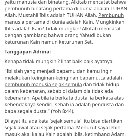
yaitu manusia dan binatang. Alkitab mencatat bahwa
pembunuh binatang pertama di dunia adalah TUHAN
Allah. Mustahil Iblis adalah TUHAN Allah.
Pembunuh
manusia pertama di dunia adalah Kain. Mungkinkah
Iblis adalah Kain? Tidak mungkin!
Alkitab mencatat
dengan gamblang bahwa orang Yahudi bukan
keturunan Kain namun keturunan Set.
Tanggapan Adrina:
Kenapa tidak mungkin ? lihat baik-baik ayatnya:
"Iblislah yang menjadi bapamu dan kamu ingin
melakukan keinginan-keinginan bapamu.
Ia adalah
pembunuh manusia sejak semula
dan tidak hidup
dalam kebenaran, sebab di dalam dia tidak ada
kebenaran. Apabila ia berkata dusta, ia berkata atas
kehendaknya sendiri, sebab ia adalah pendusta dan
bapa segala dusta." (Yoh 8:44).
Di ayat itu ada kata ‘sejak semula’, itu bisa diartikan
sejak awal atau sejak pertama. Menurut saya lebih
masuk akal kalau Kain adalah iblis, ketimbang Adam.