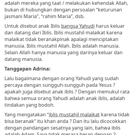
adalah mereka yang taat / melakukan kehendak Allah,
bukan di hubungkan dengan persoalan “keturunan
jasmani Maria”, “rahim Maria”, dsb.
Untuk disebut anak Iblis
bangsa Yahudi
harus keluar
dan datang dari Iblis. Iblis mustahil malaikat karena
malaikat tidak beranakpinak apalagi menciptakan
manusia. Iblis mustahil Allah. Iblis adalah manusia.
Selain Allah hanya manusia yang darinya keluar dan
datang manusia.
Tanggapan Adrina:
Lalu bagaimana dengan orang Yahudi yang sudah
percaya dengan sungguh-sungguh pada Yesus ?
apakah juga disebut anak iblis ? Dengan memukul rata
bahwa semua orang Yahudi adalah anak iblis, adalah
tindakan yang bodoh.
Yang mengatakan “
iblis mustahil malaikat
karena tidak
bisa beranak” itu khan anda ? Dan itu lalu dicocokkan
dengan pandangan sesatnya yang lain, bahwa iblis
adalah Adam. Saya tidak merasa heran dengan 2