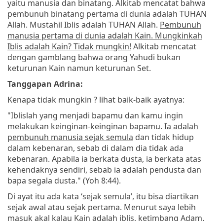
yaitu manusia dan binatang. Alkitab mencatat bahwa
pembunuh binatang pertama di dunia adalah TUHAN
Allah. Mustahil Iblis adalah TUHAN Allah.
Pembunuh
manusia pertama di dunia adalah Kain. Mungkinkah
Iblis adalah Kain? Tidak mungkin!
Alkitab mencatat
dengan gamblang bahwa orang Yahudi bukan
keturunan Kain namun keturunan Set.
Tanggapan Adrina:
Kenapa tidak mungkin ? lihat baik-baik ayatnya:
"Iblislah yang menjadi bapamu dan kamu ingin
melakukan keinginan-keinginan bapamu.
Ia adalah
pembunuh manusia sejak semula
dan tidak hidup
dalam kebenaran, sebab di dalam dia tidak ada
kebenaran. Apabila ia berkata dusta, ia berkata atas
kehendaknya sendiri, sebab ia adalah pendusta dan
bapa segala dusta." (Yoh 8:44).
Di ayat itu ada kata ‘sejak semula’, itu bisa diartikan
sejak awal atau sejak pertama. Menurut saya lebih
masuk akal kalau Kain adalah iblis, ketimbang Adam.