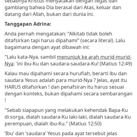
sebabnya Kristus menyatakan dengan tegas dan
gamblang bahwa Dia berasal dari Atas, keluar dan
datang dari Allah, bukan dari dunia ini.
Tanggapan Adrina:
Anda pernah mengatakan: “Alkitab tidak boleh
ditafsirkan tapi harus dipahami” (secara literal). Lalu
bagaimana dengan ayat dibawah ini:
"Lalu kata-Nya, sambil
menunjuk ke arah murid-murid-
Nya
: 'ini ibu-Ku dan saudara-saudara-Ku! (Matius 12:49)
Kalau mau dipahami secara hurufiah, berarti ibu dan
saudara Yesus adalah para murid-Nya ? Jelas, ayat itu
HARUS ditafsirkan ! dan penafsiran itu harus sesuai
dengan konteks, bukan dipahami secara sembarangan
!
"Sebab siapapun yang melakukan kehendak Bapa-Ku
di sorga, dialah saudara-Ku laki-laki, dialah saudara-Ku
perempuan, dialah ibu-Ku." (Matius 12:50)
‘Ibu’ dan ‘saudara’ Yesus pada ayat tersebut jelas