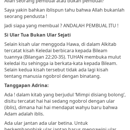
Allah seorang pembual atau bukan pembual?
Saya yakin bahkan iblispun tahu bahwa Allah bukanlah
seorang pendusta !
Jadi siapa yang membual ? ANDALAH PEMBUAL ITU !
Si Ular Tua Bukan Ular Sejati
Selain kisah ular menggoda Hawa, di dalam Alkitab
tercatat kisah Keledai berbicara kepada Bileam
tuannya (Bilangan 22:20-35). TUHAN membuka mulut
keledai itu sehingga ia berkata-kata kepada Bileam.
Selain kedua kisah tersebut tidak ada lagi kisah
tentang manusia ngobrol dengan binatang.
Tanggapan Adrina:
Ada ! dalam kitab yang berjudul ‘Mimpi disiang bolong’,
disitu tercatat hai hai sedang ngobrol dengan ular
(iblis), dimana hai hai mendapat wahyu baru bahwa
Adam adalah iblis.
Ada ular jantan ada ular betina. Untuk
berkembangbiak ular jantan harus mengawini ular