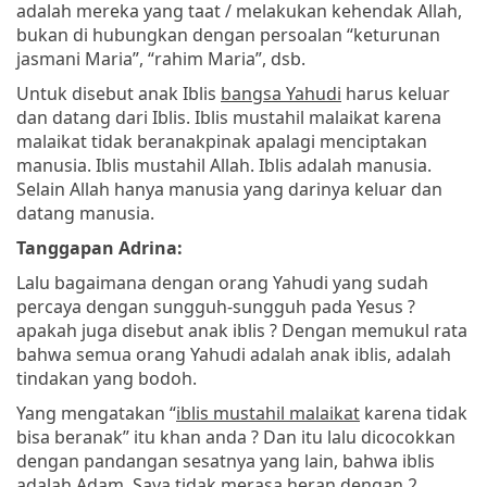
adalah mereka yang taat / melakukan kehendak Allah,
bukan di hubungkan dengan persoalan “keturunan
jasmani Maria”, “rahim Maria”, dsb.
Untuk disebut anak Iblis
bangsa Yahudi
harus keluar
dan datang dari Iblis. Iblis mustahil malaikat karena
malaikat tidak beranakpinak apalagi menciptakan
manusia. Iblis mustahil Allah. Iblis adalah manusia.
Selain Allah hanya manusia yang darinya keluar dan
datang manusia.
Tanggapan Adrina:
Lalu bagaimana dengan orang Yahudi yang sudah
percaya dengan sungguh-sungguh pada Yesus ?
apakah juga disebut anak iblis ? Dengan memukul rata
bahwa semua orang Yahudi adalah anak iblis, adalah
tindakan yang bodoh.
Yang mengatakan “
iblis mustahil malaikat
karena tidak
bisa beranak” itu khan anda ? Dan itu lalu dicocokkan
dengan pandangan sesatnya yang lain, bahwa iblis
adalah Adam. Saya tidak merasa heran dengan 2