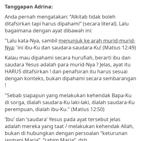
Tanggapan Adrina:
Anda pernah mengatakan: “Alkitab tidak boleh
ditafsirkan tapi harus dipahami” (secara literal). Lalu
bagaimana dengan ayat dibawah ini:
"Lalu kata-Nya, sambil
menunjuk ke arah murid-murid-
Nya
: 'ini ibu-Ku dan saudara-saudara-Ku! (Matius 12:49)
Kalau mau dipahami secara hurufiah, berarti ibu dan
saudara Yesus adalah para murid-Nya ? Jelas, ayat itu
HARUS ditafsirkan ! dan penafsiran itu harus sesuai
dengan konteks, bukan dipahami secara sembarangan
!
"Sebab siapapun yang melakukan kehendak Bapa-Ku
di sorga, dialah saudara-Ku laki-laki, dialah saudara-Ku
perempuan, dialah ibu-Ku." (Matius 12:50)
‘Ibu’ dan ‘saudara’ Yesus pada ayat tersebut jelas
adalah mereka yang taat / melakukan kehendak Allah,
bukan di hubungkan dengan persoalan “keturunan
jasmani Maria”, “rahim Maria”, dsb.