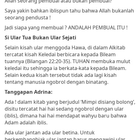
Allah seorang pembual atau bukan pembual?
Saya yakin bahkan iblispun tahu bahwa Allah bukanlah
seorang pendusta !
Jadi siapa yang membual ? ANDALAH PEMBUAL ITU !
Si Ular Tua Bukan Ular Sejati
Selain kisah ular menggoda Hawa, di dalam Alkitab
tercatat kisah Keledai berbicara kepada Bileam
tuannya (Bilangan 22:20-35). TUHAN membuka mulut
keledai itu sehingga ia berkata-kata kepada Bileam.
Selain kedua kisah tersebut tidak ada lagi kisah
tentang manusia ngobrol dengan binatang.
Tanggapan Adrina:
Ada ! dalam kitab yang berjudul ‘Mimpi disiang bolong’,
disitu tercatat hai hai sedang ngobrol dengan ular
(iblis), dimana hai hai mendapat wahyu baru bahwa
Adam adalah iblis.
Ada ular jantan ada ular betina. Untuk
berkembangbiak ular jantan harus mengawini ular