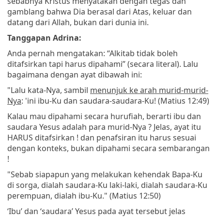
sebabnya Kristus menyatakan dengan tegas dan
gamblang bahwa Dia berasal dari Atas, keluar dan
datang dari Allah, bukan dari dunia ini.
Tanggapan Adrina:
Anda pernah mengatakan: “Alkitab tidak boleh
ditafsirkan tapi harus dipahami” (secara literal). Lalu
bagaimana dengan ayat dibawah ini:
"Lalu kata-Nya, sambil
menunjuk ke arah murid-murid-
Nya
: 'ini ibu-Ku dan saudara-saudara-Ku! (Matius 12:49)
Kalau mau dipahami secara hurufiah, berarti ibu dan
saudara Yesus adalah para murid-Nya ? Jelas, ayat itu
HARUS ditafsirkan ! dan penafsiran itu harus sesuai
dengan konteks, bukan dipahami secara sembarangan
!
"Sebab siapapun yang melakukan kehendak Bapa-Ku
di sorga, dialah saudara-Ku laki-laki, dialah saudara-Ku
perempuan, dialah ibu-Ku." (Matius 12:50)
‘Ibu’ dan ‘saudara’ Yesus pada ayat tersebut jelas