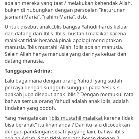
adalah mereka yang taat / melakukan kehendak Allah,
bukan di hubungkan dengan persoalan “keturunan
jasmani Maria”, “rahim Maria”, dsb.
Untuk disebut anak Iblis
bangsa Yahudi
harus keluar
dan datang dari Iblis. Iblis mustahil malaikat karena
malaikat tidak beranakpinak apalagi menciptakan
manusia. Iblis mustahil Allah. Iblis adalah manusia.
Selain Allah hanya manusia yang darinya keluar dan
datang manusia.
Tanggapan Adrina:
Lalu bagaimana dengan orang Yahudi yang sudah
percaya dengan sungguh-sungguh pada Yesus ?
apakah juga disebut anak iblis ? Dengan memukul rata
bahwa semua orang Yahudi adalah anak iblis, adalah
tindakan yang bodoh.
Yang mengatakan “
iblis mustahil malaikat
karena tidak
bisa beranak” itu khan anda ? Dan itu lalu dicocokkan
dengan pandangan sesatnya yang lain, bahwa iblis
adalah Adam. Saya tidak merasa heran dengan 2