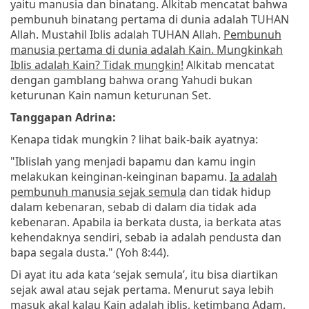
yaitu manusia dan binatang. Alkitab mencatat bahwa
pembunuh binatang pertama di dunia adalah TUHAN
Allah. Mustahil Iblis adalah TUHAN Allah.
Pembunuh
manusia pertama di dunia adalah Kain. Mungkinkah
Iblis adalah Kain? Tidak mungkin!
Alkitab mencatat
dengan gamblang bahwa orang Yahudi bukan
keturunan Kain namun keturunan Set.
Tanggapan Adrina:
Kenapa tidak mungkin ? lihat baik-baik ayatnya:
"Iblislah yang menjadi bapamu dan kamu ingin
melakukan keinginan-keinginan bapamu.
Ia adalah
pembunuh manusia sejak semula
dan tidak hidup
dalam kebenaran, sebab di dalam dia tidak ada
kebenaran. Apabila ia berkata dusta, ia berkata atas
kehendaknya sendiri, sebab ia adalah pendusta dan
bapa segala dusta." (Yoh 8:44).
Di ayat itu ada kata ‘sejak semula’, itu bisa diartikan
sejak awal atau sejak pertama. Menurut saya lebih
masuk akal kalau Kain adalah iblis, ketimbang Adam.