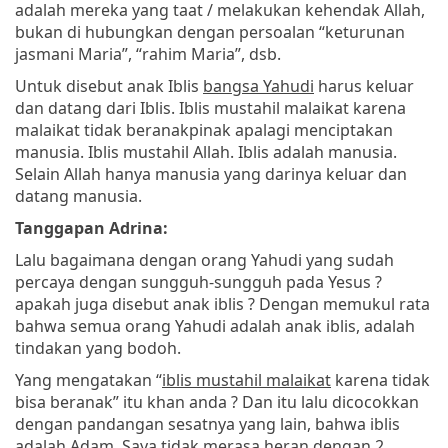
adalah mereka yang taat / melakukan kehendak Allah,
bukan di hubungkan dengan persoalan “keturunan
jasmani Maria”, “rahim Maria”, dsb.
Untuk disebut anak Iblis
bangsa Yahudi
harus keluar
dan datang dari Iblis. Iblis mustahil malaikat karena
malaikat tidak beranakpinak apalagi menciptakan
manusia. Iblis mustahil Allah. Iblis adalah manusia.
Selain Allah hanya manusia yang darinya keluar dan
datang manusia.
Tanggapan Adrina:
Lalu bagaimana dengan orang Yahudi yang sudah
percaya dengan sungguh-sungguh pada Yesus ?
apakah juga disebut anak iblis ? Dengan memukul rata
bahwa semua orang Yahudi adalah anak iblis, adalah
tindakan yang bodoh.
Yang mengatakan “
iblis mustahil malaikat
karena tidak
bisa beranak” itu khan anda ? Dan itu lalu dicocokkan
dengan pandangan sesatnya yang lain, bahwa iblis
adalah Adam. Saya tidak merasa heran dengan 2