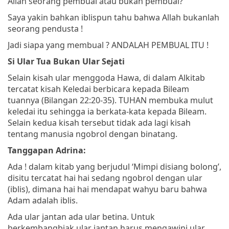
Allah seorang pembual atau bukan pembual?
Saya yakin bahkan iblispun tahu bahwa Allah bukanlah
seorang pendusta !
Jadi siapa yang membual ? ANDALAH PEMBUAL ITU !
Si Ular Tua Bukan Ular Sejati
Selain kisah ular menggoda Hawa, di dalam Alkitab
tercatat kisah Keledai berbicara kepada Bileam
tuannya (Bilangan 22:20-35). TUHAN membuka mulut
keledai itu sehingga ia berkata-kata kepada Bileam.
Selain kedua kisah tersebut tidak ada lagi kisah
tentang manusia ngobrol dengan binatang.
Tanggapan Adrina:
Ada ! dalam kitab yang berjudul ‘Mimpi disiang bolong’,
disitu tercatat hai hai sedang ngobrol dengan ular
(iblis), dimana hai hai mendapat wahyu baru bahwa
Adam adalah iblis.
Ada ular jantan ada ular betina. Untuk
berkembangbiak ular jantan harus mengawini ular