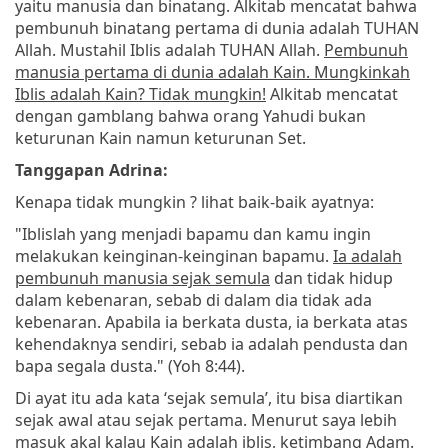
yaitu manusia dan binatang. Alkitab mencatat bahwa
pembunuh binatang pertama di dunia adalah TUHAN
Allah. Mustahil Iblis adalah TUHAN Allah.
Pembunuh
manusia pertama di dunia adalah Kain. Mungkinkah
Iblis adalah Kain? Tidak mungkin!
Alkitab mencatat
dengan gamblang bahwa orang Yahudi bukan
keturunan Kain namun keturunan Set.
Tanggapan Adrina:
Kenapa tidak mungkin ? lihat baik-baik ayatnya:
"Iblislah yang menjadi bapamu dan kamu ingin
melakukan keinginan-keinginan bapamu.
Ia adalah
pembunuh manusia sejak semula
dan tidak hidup
dalam kebenaran, sebab di dalam dia tidak ada
kebenaran. Apabila ia berkata dusta, ia berkata atas
kehendaknya sendiri, sebab ia adalah pendusta dan
bapa segala dusta." (Yoh 8:44).
Di ayat itu ada kata ‘sejak semula’, itu bisa diartikan
sejak awal atau sejak pertama. Menurut saya lebih
masuk akal kalau Kain adalah iblis, ketimbang Adam.