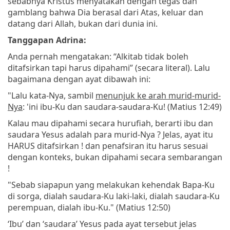
sebabnya Kristus menyatakan dengan tegas dan
gamblang bahwa Dia berasal dari Atas, keluar dan
datang dari Allah, bukan dari dunia ini.
Tanggapan Adrina:
Anda pernah mengatakan: “Alkitab tidak boleh
ditafsirkan tapi harus dipahami” (secara literal). Lalu
bagaimana dengan ayat dibawah ini:
"Lalu kata-Nya, sambil
menunjuk ke arah murid-murid-
Nya
: 'ini ibu-Ku dan saudara-saudara-Ku! (Matius 12:49)
Kalau mau dipahami secara hurufiah, berarti ibu dan
saudara Yesus adalah para murid-Nya ? Jelas, ayat itu
HARUS ditafsirkan ! dan penafsiran itu harus sesuai
dengan konteks, bukan dipahami secara sembarangan
!
"Sebab siapapun yang melakukan kehendak Bapa-Ku
di sorga, dialah saudara-Ku laki-laki, dialah saudara-Ku
perempuan, dialah ibu-Ku." (Matius 12:50)
‘Ibu’ dan ‘saudara’ Yesus pada ayat tersebut jelas