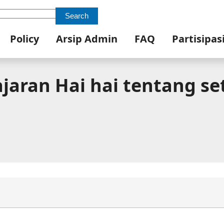
Search
Policy
Arsip Admin
FAQ
Partisipas
aran Hai hai tentang set