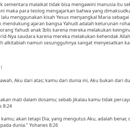
ak sementara malaikat tidak bisa mengawini manusia itu s
mani maka para teolog mengajarkan bahwa yang dimaksudk
ka lalu menggunakan kisah Yesus menyangkal Maria sebagai
 mendukung ajaran bangsa Yahudi adalah keturunan rohani
rang Yahudi anak Iblis karena mereka melakukan keingin
urid-Nya saudara karena mereka melakukan kehendak Allah
ah alkitabiah namun sesungguhnya sangat menyesatkan k
!
wah, Aku dari atas; kamu dari dunia ini, Aku bukan dari dun
akan mati dalam dosamu; sebab jikalau kamu tidak percay
s 8:24
kamu; akan tetapi Dia, yang mengutus Aku, adalah benar, 
pada dunia." Yohanes 8:26