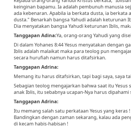
Kepada orang-orang Yahudi Kristus berkata
, "Iblis
keinginan bapamu. Ia adalah pembunuh manusia seja
ada kebenaran. Apabila ia berkata dusta, ia berkata
dusta."
Benarkah bangsa Yahudi adalah keturunan Iblis
Dia menyatakan bangsa Yahudi keturunan Iblis, maka 
Tanggapan Adina:
Ya, orang-orang Yahudi yang disebu
Di dalam Yohanes 8:44 Yesus menyatakan dengan gam
Iblis adalah malaikat maka para teolog pun mengaja
secara hurufiah namun harus ditafsirkan.
Tanggapan Adrina:
Memang itu harus ditafsirkan, tapi bagi saya, saya t
Sebagian teolog mengajarkan bahwa saat itu Yesu
anak Iblis, itu sebabnya ucapan-Nya harus dipahami
Tanggapan Adrina:
Itu memang salah satu perkataan Yesus yang keras !
Bandingkan dengan zaman sekarang, kalau ada peng
di kecam habis-habisan !