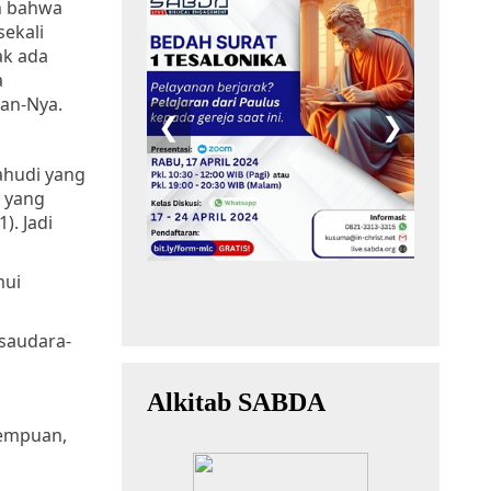
n bahwa
ekali
ak ada
a
an-Nya.
ahudi yang
i yang
). Jadi
mui
-saudara-
rempuan,