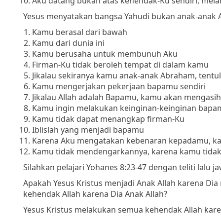
Aku datang bukan atas kehendak-Ku sendiri, mel
Yesus menyatakan bangsa Yahudi bukan anak-anak Al
Kamu berasal dari bawah
Kamu dari dunia ini
Kamu berusaha untuk membunuh Aku
Firman-Ku tidak beroleh tempat di dalam kamu
Jikalau sekiranya kamu anak-anak Abraham, tent
Kamu mengerjakan pekerjaan bapamu sendiri
Jikalau Allah adalah Bapamu, kamu akan mengasih
Kamu ingin melakukan keinginan-keinginan bapa
Kamu tidak dapat menangkap firman-Ku
Iblislah yang menjadi bapamu
Karena Aku mengatakan kebenaran kepadamu, ka
Kamu tidak mendengarkannya, karena kamu tidak b
Silahkan pelajari Yohanes 8:23-47 dengan teliti lalu
Apakah Yesus Kristus menjadi Anak Allah karena D
kehendak Allah karena Dia Anak Allah?
Yesus Kristus melakukan semua kehendak Allah karen