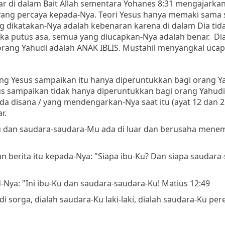
r di dalam Bait Allah sementara Yohanes 8:31 mengajarka
yang percaya kepada-Nya. Teori Yesus hanya memaki sama s
ang dikatakan-Nya adalah kebenaran karena di dalam Dia tid
tika putus asa, semua yang diucapkan-Nya adalah benar. Di
ng Yahudi adalah ANAK IBLIS. Mustahil menyangkal ucap
g Yesus sampaikan itu hanya diperuntukkan bagi orang Y
esus sampaikan tidak hanya diperuntukkan bagi orang Yahud
da disana / yang mendengarkan-Nya saat itu (ayat 12 dan 21
r.
Mu dan saudara-saudara-Mu ada di luar dan berusaha mene
berita itu kepada-Nya: "Siapa ibu-Ku? Dan siapa saudara
-Nya: "Ini ibu-Ku dan saudara-saudara-Ku! Matius 12:49
sorga, dialah saudara-Ku laki-laki, dialah saudara-Ku pe