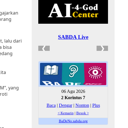
ngajarkan
eorang
, lalu dari
a bisa
sedang
ita
AM”, yang
roti