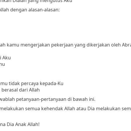
ainkan Dialah yang mengutus Aku
lah dengan alasan-alasan:
ulah kamu mengerjakan pekerjaan yang dikerjakan oleh Ab
i Aku
mu
mu tidak percaya kepada-Ku
erasal dari Allah
 jawablah petanyaan-pertanyaan di bawah ini.
ia melakukan semua kehendak Allah atau Dia melakukan se
a Dia Anak Allah!