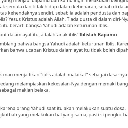
lah yang menjadi bapamu dan kamu ingin melakukan keingin
k semula dan tidak hidup dalam kebenaran, sebab di dala
 atas kehendaknya sendiri, sebab ia adalah pendusta dan ba
? Yesus Kristus adalah Allah. Tiada dusta di dalam diri-Ny
itu berarti bangsa Yahudi adalah keturunan Iblis.
t dalam ayat itu, adalah ‘anak iblis’.
Iblislah Bapamu
blang bahwa bangsa Yahudi adalah keturunan Iblis. Kare
rkan bahwa ucapan Kristus dalam ayat itu tidak boleh dipa
ak mau menjadikan ”iblis adalah malaikat” sebagai dasarnya
s sedang melampiaskan kekesalan-Nya dengan memaki bang
 sebagai makian belaka.
 karena orang Yahudi saat itu akan melakukan suatu dosa.
kotbah yang melakukan hal yang sama, pasti si pengkotba