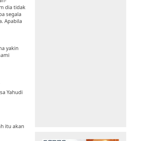
an-
m dia tidak
pa segala
a. Apabila
na yakin
hami
.
sa Yahudi
h itu akan