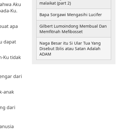
malaikat (part 2)
bahwa Aku
pada-Ku.
Bapa Sorgawi Mengasihi Lucifer
buat apa
Gilbert Lumoindong Membual Dan
Memfitnah Mefibosset
u dapat
Naga Besar itu Si Ular Tua Yang
Disebut Iblis atau Satan Adalah
ADAM
-Ku tidak
engar dari
ak-anak
ng dari
anusia