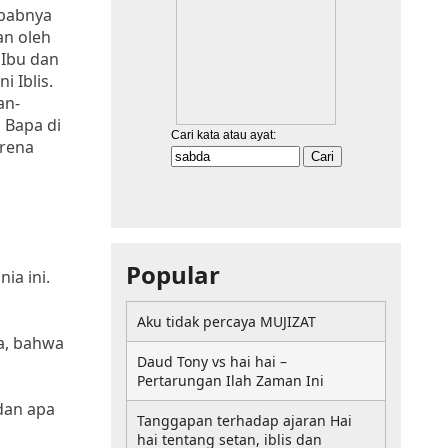
ebabnya
an oleh
 Ibu dan
 Iblis.
an-
 Bapa di
arena
Popular
ia ini.
Aku tidak percaya MUJIZAT
a, bahwa
Daud Tony vs hai hai –
Pertarungan Ilah Zaman Ini
dan apa
Tanggapan terhadap ajaran Hai
hai tentang setan, iblis dan