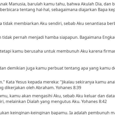
Anak Manusia, barulah kamu tahu, bahwa Akulah Dia, dan 
ku berbicara tentang hal-hal, sebagaimana diajarkan Bapa ke
Ia tidak membiarkan Aku sendiri, sebab Aku senantiasa ber
n tidak pernah menjadi hamba siapapun. Bagaimana Engka
 tetapi kamu berusaha untuk membunuh Aku karena firman
, dan demikian juga kamu perbuat tentang apa yang kamu d
." Kata Yesus kepada mereka: "Jikalau sekiranya kamu an
g dikerjakan oleh Abraham. Yohanes 8:39
pamu, kamu akan mengasihi Aku, sebab Aku keluar dan data
ri, melainkan Dialah yang mengutus Aku. Yohanes 8:42
kukan keinginan-keinginan bapamu. Ia adalah pembunuh m