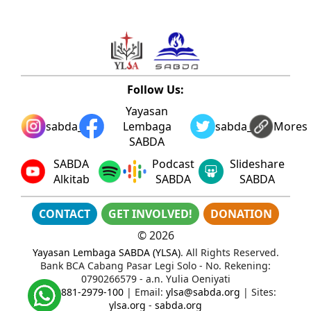
Follow Us:
Yayasan
sabda_ylsa
Lembaga
sabda_ylsa
Mores
SABDA
SABDA
Podcast
Slideshare
Alkitab
SABDA
SABDA
CONTACT
GET INVOLVED!
DONATION
©
2026
Yayasan Lembaga SABDA (YLSA)
. All Rights Reserved.
Bank BCA Cabang Pasar Legi Solo - No. Rekening:
0790266579 - a.n. Yulia Oeniyati
WA:
0881-2979-100
| Email:
ylsa@sabda.org
| Sites:
ylsa.org
-
sabda.org