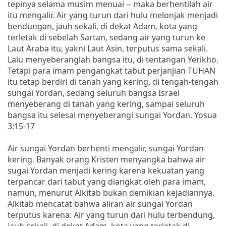
tepinya selama musim menuai -- maka berhentilah air
itu mengalir. Air yang turun dari hulu melonjak menjadi
bendungan, jauh sekali, di dekat Adam, kota yang
terletak di sebelah Sartan, sedang air yang turun ke
Laut Araba itu, yakni Laut Asin, terputus sama sekali.
Lalu menyeberanglah bangsa itu, di tentangan Yerikho.
Tetapi para imam pengangkat tabut perjanjian TUHAN
itu tetap berdiri di tanah yang kering, di tengah-tengah
sungai Yordan, sedang seluruh bangsa Israel
menyeberang di tanah yang kering, sampai seluruh
bangsa itu selesai menyeberangi sungai Yordan. Yosua
3:15-17
Air sungai Yordan berhenti mengalir, sungai Yordan
kering. Banyak orang Kristen menyangka bahwa air
sugai Yordan menjadi kering karena kekuatan yang
terpancar dari tabut yang diangkat oleh para imam,
namun, menurut Alkitab bukan demikian kejadiannya.
Alkitab mencatat bahwa aliran air sungai Yordan
terputus karena: Air yang turun dari hulu terbendung,
jauh sekali, di dekat Adam, kota yang terletak di