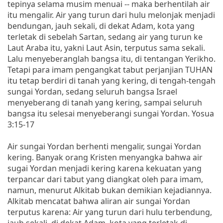
tepinya selama musim menuai -- maka berhentilah air
itu mengalir. Air yang turun dari hulu melonjak menjadi
bendungan, jauh sekali, di dekat Adam, kota yang
terletak di sebelah Sartan, sedang air yang turun ke
Laut Araba itu, yakni Laut Asin, terputus sama sekali.
Lalu menyeberanglah bangsa itu, di tentangan Yerikho.
Tetapi para imam pengangkat tabut perjanjian TUHAN
itu tetap berdiri di tanah yang kering, di tengah-tengah
sungai Yordan, sedang seluruh bangsa Israel
menyeberang di tanah yang kering, sampai seluruh
bangsa itu selesai menyeberangi sungai Yordan. Yosua
3:15-17
Air sungai Yordan berhenti mengalir, sungai Yordan
kering. Banyak orang Kristen menyangka bahwa air
sugai Yordan menjadi kering karena kekuatan yang
terpancar dari tabut yang diangkat oleh para imam,
namun, menurut Alkitab bukan demikian kejadiannya.
Alkitab mencatat bahwa aliran air sungai Yordan
terputus karena: Air yang turun dari hulu terbendung,
jauh sekali, di dekat Adam, kota yang terletak di