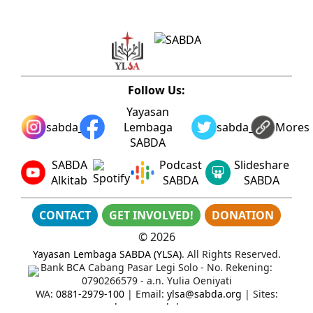
Follow Us:
Yayasan
sabda_ylsa
Lembaga
sabda_ylsa
Mores
SABDA
SABDA
Podcast
Slideshare
Alkitab
SABDA
SABDA
CONTACT
GET INVOLVED!
DONATION
©
2026
Yayasan Lembaga SABDA (YLSA)
. All Rights Reserved.
Bank BCA Cabang Pasar Legi Solo - No. Rekening:
0790266579 - a.n. Yulia Oeniyati
WA:
0881-2979-100
| Email:
ylsa@sabda.org
| Sites:
ylsa.org
-
sabda.org