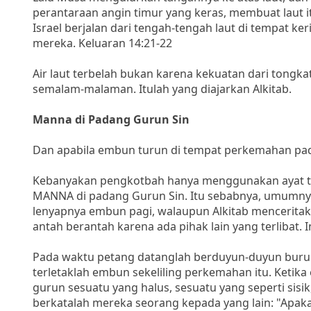
perantaraan angin timur yang keras, membuat laut it
Israel berjalan dari tengah-tengah laut di tempat ker
mereka. Keluaran 14:21-22
Air laut terbelah bukan karena kekuatan dari tong
semalam-malaman. Itulah yang diajarkan Alkitab.
Manna di Padang Gurun Sin
Dan apabila embun turun di tempat perkemahan pada
Kebanyakan pengkotbah hanya menggunakan ayat ter
MANNA di padang Gurun Sin. Itu sebabnya, umumnya
lenyapnya embun pagi, walaupun Alkitab menceritaka
antah berantah karena ada pihak lain yang terlibat. I
Pada waktu petang datanglah berduyun-duyun buru
terletaklah embun sekeliling perkemahan itu. Keti
gurun sesuatu yang halus, sesuatu yang seperti sisik
berkatalah mereka seorang kepada yang lain: "Apaka