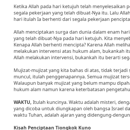
Ketika Allah pada hari ketujuh telah menyelesaikan p
segala pekerjaan yang telah dibuat-Nya itu. Lalu A
hari itulah Ia berhenti dari segala pekerjaan pencipta
Allah menciptakan surga dan dunia dalam enam hari. 
yang telah dibuat-Nya pada hari ketujuh. Kita me
Kenapa Allah berhenti mencipta? Karena Allah melihat
melakukan intervensi atas hukum alam, bukankah itu 
Allah melakukan intervensi, bukankah itu berarti s
Mujizat-mujizat yang kita bahas di atas, tidak terjad
muncul, itulah penggenapannya. Semua mujizat ter
Walaupun banyak mujizat yang belum mampu dipaham
hukum alam namun karena keterbatasan pengetahu
WAKTU,
Itulah kuncinya. Waktu adalah misteri, deng
yang dicoba untuk diungkapan oleh bangsa Israel 
waktu Tuhan, adalah ajaran yang didengung-dengung
Kisah Penciptaan Tiongkok Kuno