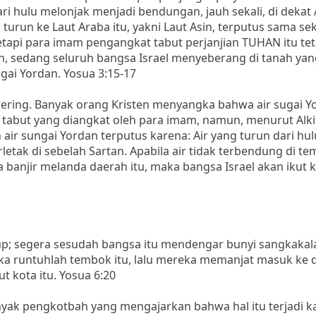
 dari hulu melonjak menjadi bendungan, jauh sekali, di dekat
 turun ke Laut Araba itu, yakni Laut Asin, terputus sama seka
etapi para imam pengangkat tabut perjanjian TUHAN itu tet
an, sedang seluruh bangsa Israel menyeberang di tanah yan
gai Yordan. Yosua 3:15-17
 kering. Banyak orang Kristen menyangka bahwa air sugai Y
i tabut yang diangkat oleh para imam, namun, menurut Alk
 air sungai Yordan terputus karena: Air yang turun dari hul
rletak di sebelah Sartan. Apabila air tidak terbendung di t
la banjir melanda daerah itu, maka bangsa Israel akan ikut 
iup; segera sesudah bangsa itu mendengar bunyi sangkakal
ka runtuhlah tembok itu, lalu mereka memanjat masuk ke 
 kota itu. Yosua 6:20
ak pengkotbah yang mengajarkan bahwa hal itu terjadi ka