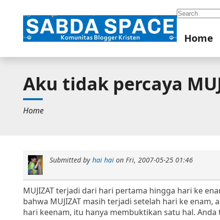
Search
Home
Aku tidak percaya MU
Home
Submitted by
hai hai
on
Fri, 2007-05-25 01:46
MUJIZAT terjadi dari hari pertama hingga hari ke enam
bahwa MUJIZAT masih terjadi setelah hari ke enam,
hari keenam, itu hanya membuktikan satu hal. Anda t