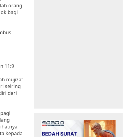
nlah orang
bok bagi
embus
n 11:9
ah mujizat
i seiring
ri dari
 pagi
dang
ihatnya,
ata kepada