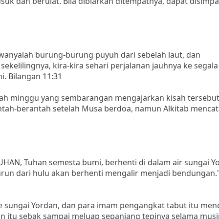
suk dan berulat. Bila dibiarkan ditempatnya, dapat disimp
awanyalah burung-burung puyuh dari sebelah laut, dan
elilingnya, kira-kira sehari perjalanan jauhnya ke segala
i. Bilangan 11:31
lah minggu yang sembarangan mengajarkan kisah tersebut 
antah-berantah setelah Musa berdoa, namun Alkitab menca
HAN, Tuhan semesta bumi, berhenti di dalam air sungai Y
turun dari hulu akan berhenti mengalir menjadi bendungan.
e sungai Yordan, dan para imam pengangkat tabut itu men
ordan itu sebak sampai meluap sepanjang tepinya selama mu