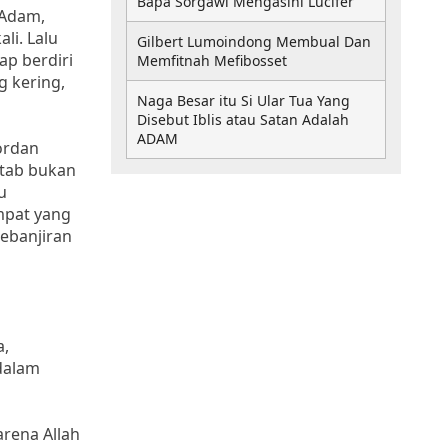
Bapa Sorgawi Mengasihi Lucifer
 Adam,
li. Lalu
Gilbert Lumoindong Membual Dan
ap berdiri
Memfitnah Mefibosset
g kering,
Naga Besar itu Si Ular Tua Yang
Disebut Iblis atau Satan Adalah
ADAM
ordan
itab bukan
u
empat yang
kebanjiran
a,
dalam
rena Allah