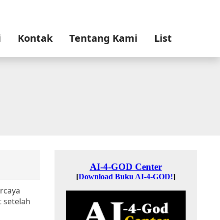
i
Kontak
Tentang Kami
List
ercaya
 setelah