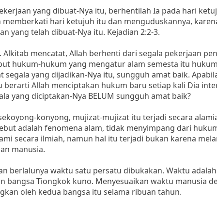
ekerjaan yang dibuat-Nya itu, berhentilah Ia pada hari ketu
llah memberkati hari ketujuh itu dan menguduskannya, kare
an yang telah dibuat-Nya itu. Kejadian 2:2-3.
Alkitab mencatat, Allah berhenti dari segala pekerjaan pe
nyebut hukum-hukum yang mengatur alam semesta itu hukum
 segala yang dijadikan-Nya itu, sungguh amat baik. Apabila
berarti Allah menciptakan hukum baru setiap kali Dia inter
egala yang diciptakan-Nya BELUM sungguh amat baik?
i sekoyong-konyong, mujizat-mujizat itu terjadi secara alami
sebut adalah fenomena alam, tidak menyimpang dari huku
i secara ilmiah, namun hal itu terjadi bukan karena mel
an manusia.
an berlalunya waktu satu persatu dibukakan. Waktu adalah
dan bangsa Tiongkok kuno. Menyesuaikan waktu manusia d
kan oleh kedua bangsa itu selama ribuan tahun.