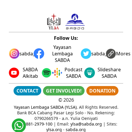
Follow Us:
Yayasan
sabda_ylsa
Lembaga
sabda_ylsa
Mores
SABDA
SABDA
Podcast
Slideshare
Alkitab
SABDA
SABDA
CONTACT
GET INVOLVED!
DONATION
©
2026
Yayasan Lembaga SABDA (YLSA)
. All Rights Reserved.
Bank BCA Cabang Pasar Legi Solo - No. Rekening:
0790266579 - a.n. Yulia Oeniyati
WA:
0881-2979-100
| Email:
ylsa@sabda.org
| Sites:
ylsa.org
-
sabda.org