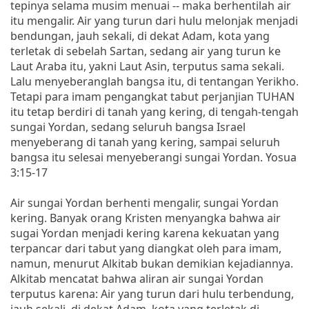
tepinya selama musim menuai -- maka berhentilah air
itu mengalir. Air yang turun dari hulu melonjak menjadi
bendungan, jauh sekali, di dekat Adam, kota yang
terletak di sebelah Sartan, sedang air yang turun ke
Laut Araba itu, yakni Laut Asin, terputus sama sekali.
Lalu menyeberanglah bangsa itu, di tentangan Yerikho.
Tetapi para imam pengangkat tabut perjanjian TUHAN
itu tetap berdiri di tanah yang kering, di tengah-tengah
sungai Yordan, sedang seluruh bangsa Israel
menyeberang di tanah yang kering, sampai seluruh
bangsa itu selesai menyeberangi sungai Yordan. Yosua
3:15-17
Air sungai Yordan berhenti mengalir, sungai Yordan
kering. Banyak orang Kristen menyangka bahwa air
sugai Yordan menjadi kering karena kekuatan yang
terpancar dari tabut yang diangkat oleh para imam,
namun, menurut Alkitab bukan demikian kejadiannya.
Alkitab mencatat bahwa aliran air sungai Yordan
terputus karena: Air yang turun dari hulu terbendung,
jauh sekali, di dekat Adam, kota yang terletak di