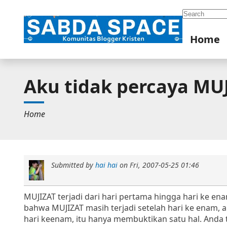
Search
Home
Aku tidak percaya MU
Home
Submitted by
hai hai
on
Fri, 2007-05-25 01:46
MUJIZAT terjadi dari hari pertama hingga hari ke enam
bahwa MUJIZAT masih terjadi setelah hari ke enam,
hari keenam, itu hanya membuktikan satu hal. Anda t