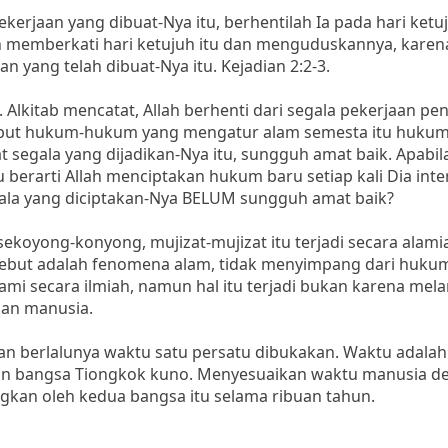
ekerjaan yang dibuat-Nya itu, berhentilah Ia pada hari ketu
llah memberkati hari ketujuh itu dan menguduskannya, kare
an yang telah dibuat-Nya itu. Kejadian 2:2-3.
Alkitab mencatat, Allah berhenti dari segala pekerjaan pe
nyebut hukum-hukum yang mengatur alam semesta itu hukum
 segala yang dijadikan-Nya itu, sungguh amat baik. Apabila
berarti Allah menciptakan hukum baru setiap kali Dia inter
egala yang diciptakan-Nya BELUM sungguh amat baik?
i sekoyong-konyong, mujizat-mujizat itu terjadi secara alami
sebut adalah fenomena alam, tidak menyimpang dari huku
i secara ilmiah, namun hal itu terjadi bukan karena mel
an manusia.
an berlalunya waktu satu persatu dibukakan. Waktu adalah
dan bangsa Tiongkok kuno. Menyesuaikan waktu manusia d
kan oleh kedua bangsa itu selama ribuan tahun.