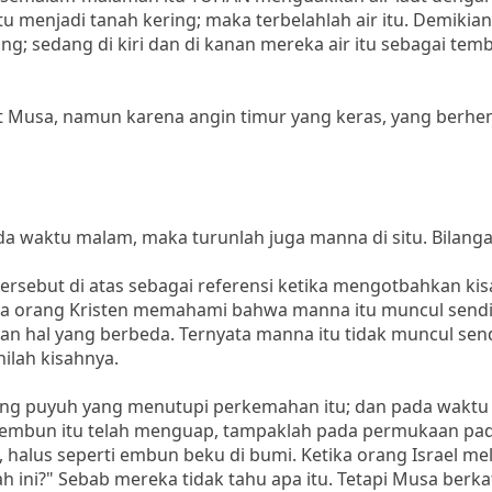
u menjadi tanah kering; maka terbelahlah air itu. Demikia
ing; sedang di kiri dan di kanan mereka air itu sebagai tem
kat Musa, namun karena angin timur yang keras, yang berh
 waktu malam, maka turunlah juga manna di situ. Bilanga
sebut di atas sebagai referensi ketika mengotbahkan kis
 orang Kristen memahami bahwa manna itu muncul sendir
n hal yang berbeda. Ternyata manna itu tidak muncul sendi
nilah kisahnya.
ng puyuh yang menutupi perkemahan itu; dan pada waktu
ka embun itu telah menguap, tampaklah pada permukaan pa
, halus seperti embun beku di bumi. Ketika orang Israel mel
h ini?" Sebab mereka tidak tahu apa itu. Tetapi Musa berk