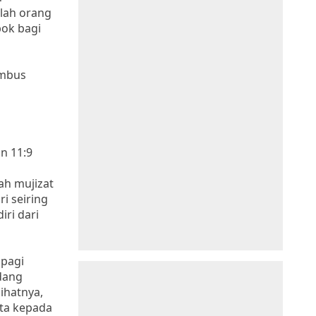
nlah orang
bok bagi
embus
n 11:9
ah mujizat
i seiring
ri dari
 pagi
dang
ihatnya,
ata kepada