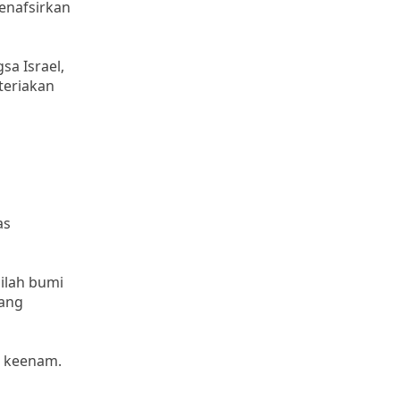
enafsirkan
a Israel,
teriakan
as
ilah bumi
yang
ri keenam.