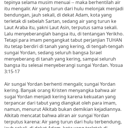
tepinya selama musim menuai -- maka berhentilah air
itu mengalir. Air yang turun dari hulu melonjak menjadi
bendungan, jauh sekali, di dekat Adam, kota yang
terletak di sebelah Sartan, sedang air yang turun ke
Laut Araba itu, yakni Laut Asin, terputus sama sekali.
Lalu menyeberanglah bangsa itu, di tentangan Yerikho.
Tetapi para imam pengangkat tabut perjanjian TUHAN
itu tetap berdiri di tanah yang kering, di tengah-tengah
sungai Yordan, sedang seluruh bangsa Israel
menyeberang di tanah yang kering, sampai seluruh
bangsa itu selesai menyeberangi sungai Yordan. Yosua
3:15-17
Air sungai Yordan berhenti mengalir, sungai Yordan
kering. Banyak orang Kristen menyangka bahwa air
sugai Yordan menjadi kering karena kekuatan yang
terpancar dari tabut yang diangkat oleh para imam,
namun, menurut Alkitab bukan demikian kejadiannya.
Alkitab mencatat bahwa aliran air sungai Yordan
terputus karena: Air yang turun dari hulu terbendung,
jauh sekali, di dekat Adam, kota yang terletak di