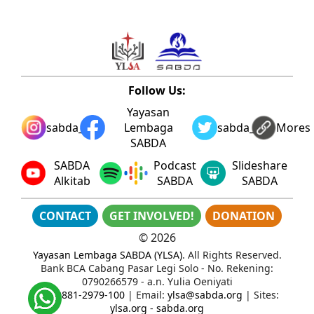
Follow Us:
Yayasan
sabda_ylsa
Lembaga
sabda_ylsa
Mores
SABDA
SABDA
Podcast
Slideshare
Alkitab
SABDA
SABDA
CONTACT
GET INVOLVED!
DONATION
©
2026
Yayasan Lembaga SABDA (YLSA)
. All Rights Reserved.
Bank BCA Cabang Pasar Legi Solo - No. Rekening:
0790266579 - a.n. Yulia Oeniyati
WA:
0881-2979-100
| Email:
ylsa@sabda.org
| Sites:
ylsa.org
-
sabda.org