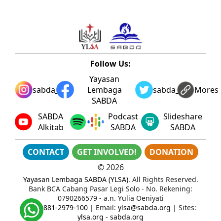
Follow Us:
Yayasan
sabda_ylsa
Lembaga
sabda_ylsa
Mores
SABDA
SABDA
Podcast
Slideshare
Alkitab
SABDA
SABDA
CONTACT
GET INVOLVED!
DONATION
©
2026
Yayasan Lembaga SABDA (YLSA)
. All Rights Reserved.
Bank BCA Cabang Pasar Legi Solo - No. Rekening:
0790266579 - a.n. Yulia Oeniyati
WA:
0881-2979-100
| Email:
ylsa@sabda.org
| Sites:
ylsa.org
-
sabda.org