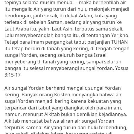
tepinya selama musim menuai -- maka berhentilah air
itu mengalir. Air yang turun dari hulu melonjak menjadi
bendungan, jauh sekali, di dekat Adam, kota yang
terletak di sebelah Sartan, sedang air yang turun ke
Laut Araba itu, yakni Laut Asin, terputus sama sekali.
Lalu menyeberanglah bangsa itu, di tentangan Yerikho.
Tetapi para imam pengangkat tabut perjanjian TUHAN
itu tetap berdiri di tanah yang kering, di tengah-tengah
sungai Yordan, sedang seluruh bangsa Israel
menyeberang di tanah yang kering, sampai seluruh
bangsa itu selesai menyeberangi sungai Yordan. Yosua
3:15-17
Air sungai Yordan berhenti mengalir, sungai Yordan
kering. Banyak orang Kristen menyangka bahwa air
sugai Yordan menjadi kering karena kekuatan yang
terpancar dari tabut yang diangkat oleh para imam,
namun, menurut Alkitab bukan demikian kejadiannya.
Alkitab mencatat bahwa aliran air sungai Yordan
terputus karena: Air yang turun dari hulu terbendung,
jauh sekali, di dekat Adam, kota yang terletak di