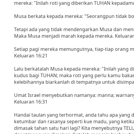
mereka: "Inilah roti yang diberikan TUHAN kepada
Musa berkata kepada mereka: "Seorangpun tidak bol
Tetapi ada yang tidak mendengarkan Musa dan menin
Maka Musa menjadi marah kepada mereka. Keluaran
Setiap pagi mereka memungutnya, tiap-tiap orang men
Keluaran 16:21
Lalu berkatalah Musa kepada mereka: "Inilah yang 
kudus bagi TUHAN; maka roti yang perlu kamu bakar
kelebihannya biarkanlah di tempatnya untuk disimpa
Umat Israel menyebutkan namanya: manna; warnanya
Keluaran 16:31
Handai taulan yang terhormat, anda tahu apa yang d
ketumbar dan rasanya seperti kue madu, yang ketik
dimasak tahan satu hari lagi? Kita menyebutnya TELU