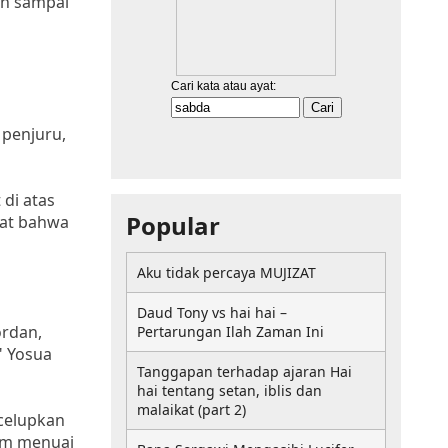
an sampai
 penjuru,
di atas
Popular
tat bahwa
Aku tidak percaya MUJIZAT
Daud Tony vs hai hai –
ordan,
Pertarungan Ilah Zaman Ini
" Yosua
Tanggapan terhadap ajaran Hai
hai tentang setan, iblis dan
malaikat (part 2)
celupkan
sim menuai