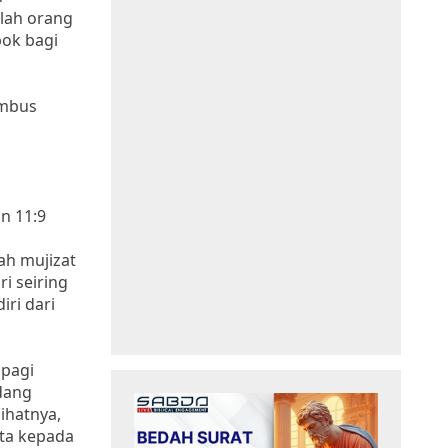
nlah orang
bok bagi
embus
n 11:9
ah mujizat
i seiring
ri dari
 pagi
dang
ihatnya,
ata kepada