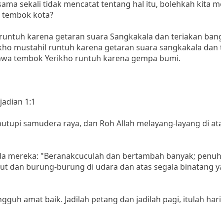
ma sekali tidak mencatat tentang hal itu, bolehkah kita m
n tembok kota?
ntuh karena getaran suara Sangkakala dan teriakan bangs
ho mustahil runtuh karena getaran suara sangkakala dan 
ahwa tembok Yerikho runtuh karena gempa bumi.
jadian 1:1
utupi samudera raya, dan Roh Allah melayang-layang di at
ada mereka: "Beranakcuculah dan bertambah banyak; penuh
 laut dan burung-burung di udara dan atas segala binatang 
ngguh amat baik. Jadilah petang dan jadilah pagi, itulah ha