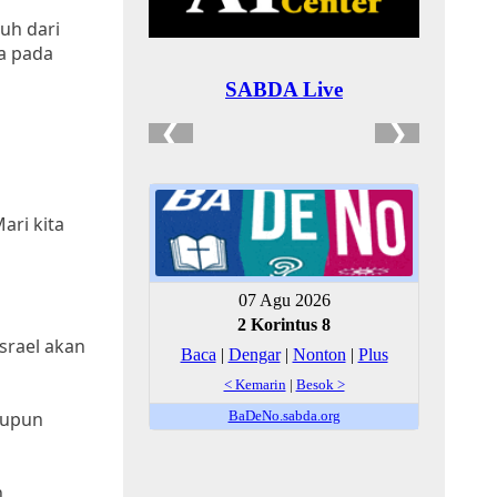
juh dari
na pada
ari kita
srael akan
aupun
n