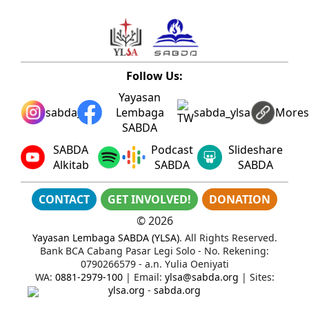
Follow Us:
Yayasan
sabda_ylsa
Lembaga
sabda_ylsa
More
SABDA
SABDA
Podcast
Slideshare
Alkitab
SABDA
SABDA
CONTACT
GET INVOLVED!
DONATION
©
2026
Yayasan Lembaga SABDA (YLSA)
. All Rights Reserved.
Bank BCA Cabang Pasar Legi Solo - No. Rekening:
0790266579 - a.n. Yulia Oeniyati
WA:
0881-2979-100
| Email:
ylsa@sabda.org
| Sites:
ylsa.org
-
sabda.org