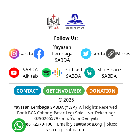
Follow Us:
Yayasan
sabda_ylsa
Lembaga
sabda_ylsa
Mores
SABDA
SABDA
Podcast
Slideshare
Alkitab
SABDA
SABDA
CONTACT
GET INVOLVED!
DONATION
©
2026
Yayasan Lembaga SABDA (YLSA)
. All Rights Reserved.
Bank BCA Cabang Pasar Legi Solo - No. Rekening:
0790266579 - a.n. Yulia Oeniyati
WA:
0881-2979-100
| Email:
ylsa@sabda.org
| Sites:
ylsa.org
-
sabda.org