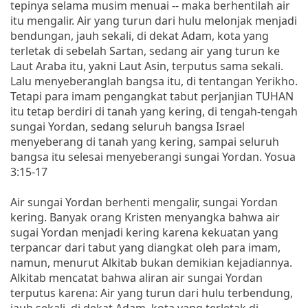
tepinya selama musim menuai -- maka berhentilah air
itu mengalir. Air yang turun dari hulu melonjak menjadi
bendungan, jauh sekali, di dekat Adam, kota yang
terletak di sebelah Sartan, sedang air yang turun ke
Laut Araba itu, yakni Laut Asin, terputus sama sekali.
Lalu menyeberanglah bangsa itu, di tentangan Yerikho.
Tetapi para imam pengangkat tabut perjanjian TUHAN
itu tetap berdiri di tanah yang kering, di tengah-tengah
sungai Yordan, sedang seluruh bangsa Israel
menyeberang di tanah yang kering, sampai seluruh
bangsa itu selesai menyeberangi sungai Yordan. Yosua
3:15-17
Air sungai Yordan berhenti mengalir, sungai Yordan
kering. Banyak orang Kristen menyangka bahwa air
sugai Yordan menjadi kering karena kekuatan yang
terpancar dari tabut yang diangkat oleh para imam,
namun, menurut Alkitab bukan demikian kejadiannya.
Alkitab mencatat bahwa aliran air sungai Yordan
terputus karena: Air yang turun dari hulu terbendung,
jauh sekali, di dekat Adam, kota yang terletak di