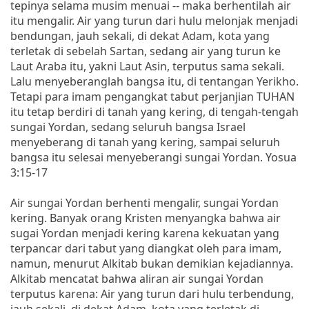
tepinya selama musim menuai -- maka berhentilah air
itu mengalir. Air yang turun dari hulu melonjak menjadi
bendungan, jauh sekali, di dekat Adam, kota yang
terletak di sebelah Sartan, sedang air yang turun ke
Laut Araba itu, yakni Laut Asin, terputus sama sekali.
Lalu menyeberanglah bangsa itu, di tentangan Yerikho.
Tetapi para imam pengangkat tabut perjanjian TUHAN
itu tetap berdiri di tanah yang kering, di tengah-tengah
sungai Yordan, sedang seluruh bangsa Israel
menyeberang di tanah yang kering, sampai seluruh
bangsa itu selesai menyeberangi sungai Yordan. Yosua
3:15-17
Air sungai Yordan berhenti mengalir, sungai Yordan
kering. Banyak orang Kristen menyangka bahwa air
sugai Yordan menjadi kering karena kekuatan yang
terpancar dari tabut yang diangkat oleh para imam,
namun, menurut Alkitab bukan demikian kejadiannya.
Alkitab mencatat bahwa aliran air sungai Yordan
terputus karena: Air yang turun dari hulu terbendung,
jauh sekali, di dekat Adam, kota yang terletak di