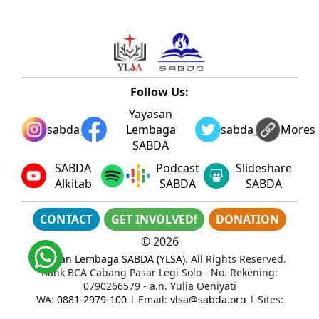
Follow Us:
Yayasan
sabda_ylsa
Lembaga
sabda_ylsa
Mores
SABDA
SABDA
Podcast
Slideshare
Alkitab
SABDA
SABDA
CONTACT
GET INVOLVED!
DONATION
©
2026
Yayasan Lembaga SABDA (YLSA)
. All Rights Reserved.
Bank BCA Cabang Pasar Legi Solo - No. Rekening:
0790266579 - a.n. Yulia Oeniyati
WA:
0881-2979-100
| Email:
ylsa@sabda.org
| Sites:
ylsa.org
-
sabda.org