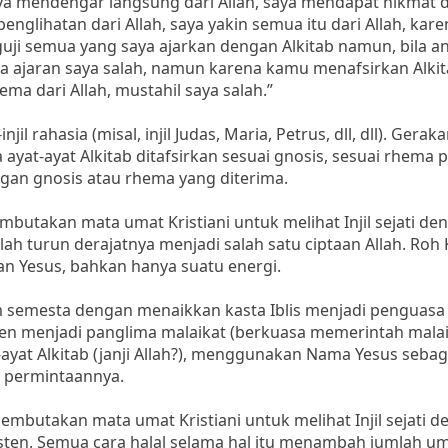
aya mendengar langsung dari Allah, saya mendapat hikmat da
glihatan dari Allah, saya yakin semua itu dari Allah, kare
uji semua yang saya ajarkan dengan Alkitab namun, bila a
a ajaran saya salah, namun karena kamu menafsirkan Alki
a dari Allah, mustahil saya salah.”
 rahasia (misal, injil Judas, Maria, Petrus, dll, dll). Gerak
yat-ayat Alkitab ditafsirkan sesuai gnosis, sesuai rhema 
ngan gnosis atau rhema yang diterima.
takan mata umat Kristiani untuk melihat Injil sejati de
ah turun derajatnya menjadi salah satu ciptaan Allah. Roh
aan Yesus, bahkan hanya suatu energi.
semesta dengan menaikkan kasta Iblis menjadi penguasa
ten menjadi panglima malaikat (berkuasa memerintah malai
yat Alkitab (janji Allah?), menggunakan Nama Yesus sebag
n permintaannya.
utakan mata umat Kristiani untuk melihat Injil sejati d
en. Semua cara halal selama hal itu menambah jumlah uma