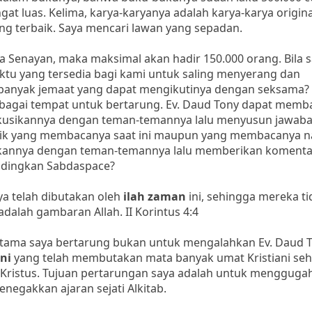
at luas. Kelima, karya-karyanya adalah karya-karya original
ng terbaik. Saya mencari lawan yang sepadan.
 Senayan, maka maksimal akan hadir 150.000 orang. Bila 
tu yang tersedia bagi kami untuk saling menyerang dan
banyak jemaat yang dapat mengikutinya dengan seksama? 
ebagai tempat untuk bertarung. Ev. Daud Tony dapat mem
iskusikannya dengan teman-temannya lalu menyusun jawab
ik yang membacanya saat ini maupun yang membacanya na
annya dengan teman-temannya lalu memberikan komenta
andingkan Sabdaspace?
ya telah dibutakan oleh
ilah zaman
ini, sehingga mereka ti
adalah gambaran Allah. II Korintus 4:4
 utama saya bertarung bukan untuk mengalahkan Ev. Daud T
ni
yang telah membutakan mata banyak umat Kristiani se
n Kristus. Tujuan pertarungan saya adalah untuk mengguga
negakkan ajaran sejati Alkitab.