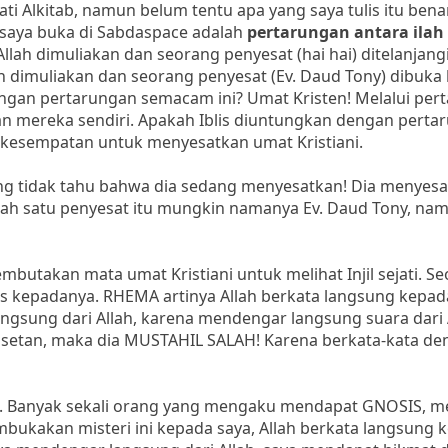
ati Alkitab, namun belum tentu apa yang saya tulis itu bena
 saya buka di Sabdaspace adalah
pertarungan antara ila
llah dimuliakan dan seorang penyesat (hai hai) ditelanjangi
lah dimuliakan dan seorang penyesat (Ev. Daud Tony) dibuka
ngan pertarungan semacam ini? Umat Kristen! Melalui per
n mereka sendiri. Apakah Iblis diuntungkan dengan perta
beri kesempatan untuk menyesatkan umat Kristiani.
ang tidak tahu bahwa dia sedang menyesatkan! Dia menyes
alah satu penyesat itu mungkin namanya Ev. Daud Tony, na
utakan mata umat Kristiani untuk melihat Injil sejati. S
s kepadanya. RHEMA artinya Allah berkata langsung kepad
ngsung dari Allah, karena mendengar langsung suara dari 
setan, maka dia MUSTAHIL SALAH! Karena berkata-kata de
n. Banyak sekali orang yang mengaku mendapat GNOSIS, 
ukakan misteri ini kepada saya, Allah berkata langsung 