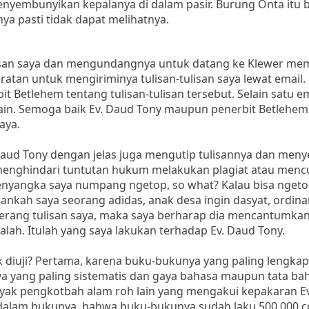
nyembunyikan kepalanya di dalam pasir. Burung Onta itu be
ya pasti tidak dapat melihatnya.
lisan saya dan mengundangnya untuk datang ke Klewer me
eratan untuk mengiriminya tulisan-tulisan saya lewat email.
 Betlehem tentang tulisan-tulisan tersebut. Selain satu e
lain. Semoga baik Ev. Daud Tony maupun penerbit Betlehem
aya.
 Daud Tony dengan jelas juga mengutip tulisannya dan men
uk menghindari tuntutan hukum melakukan plagiat atau menc
enyangka saya numpang ngetop, so what? Kalau bisa ngeto
kankah saya seorang adidas, anak desa ingin dasyat, ordin
nyerang tulisan saya, maka saya berharap dia mencantumk
alah. Itulah yang saya lakukan terhadap Ev. Daud Tony.
 diuji? Pertama, karena buku-bukunya yang paling lengkap
ya yang paling sistematis dan gaya bahasa maupun tata ba
nyak pengkotbah alam roh lain yang mengakui kepakaran E
 dalam bukunya, bahwa buku-bukunya sudah laku 500.000 co