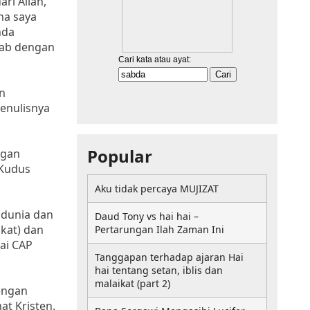
ri Allah,
na saya
nda
tab dengan
an
penulisnya
Popular
ngan
 Kudus
Aku tidak percaya MUJIZAT
 dunia dan
Daud Tony vs hai hai –
kat) dan
Pertarungan Ilah Zaman Ini
ai CAP
Tanggapan terhadap ajaran Hai
hai tentang setan, iblis dan
malaikat (part 2)
engan
t Kristen.