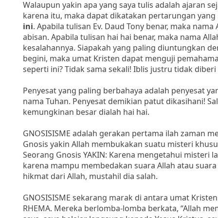
Walaupun yakin apa yang saya tulis adalah ajaran sej
karena itu, maka dapat dikatakan pertarungan yang
ini
. Apabila tulisan Ev. Daud Tony benar, maka nama A
abisan. Apabila tulisan hai hai benar, maka nama Al
kesalahannya. Siapakah yang paling diuntungkan de
begini, maka umat Kristen dapat menguji pemahama
seperti ini? Tidak sama sekali! Iblis justru tidak di
Penyesat yang paling berbahaya adalah penyesat y
nama Tuhan. Penyesat demikian patut dikasihani! S
kemungkinan besar dialah hai hai.
GNOSISISME adalah gerakan pertama ilah zaman memb
Gnosis yakin Allah membukakan suatu misteri khusu
Seorang Gnosis YAKIN: Karena mengetahui misteri la
karena mampu membedakan suara Allah atau suara 
hikmat dari Allah, mustahil dia salah.
GNOSISISME sekarang marak di antara umat Kriste
RHEMA. Mereka berlomba-lomba berkata, “Allah memb