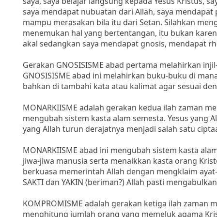
saya, saya belajar langsung kepada Yesus Kristus, s
saya mendapat nubuatan dari Allah, saya mendapat pen
mampu merasakan bila itu dari Setan. Silahkan meng
menemukan hal yang bertentangan, itu bukan karen
akal sedangkan saya mendapat gnosis, mendapat rhem
Gerakan GNOSISISME abad pertama melahirkan injil-injil
GNOSISISME abad ini melahirkan buku-buku di mana a
bahkan di tambahi kata atau kalimat agar sesuai de
MONARKIISME adalah gerakan kedua ilah zaman membu
mengubah sistem kasta alam semesta. Yesus yang All
yang Allah turun derajatnya menjadi salah satu cipt
MONARKIISME abad ini mengubah sistem kasta alam 
jiwa-jiwa manusia serta menaikkan kasta orang Kris
berkuasa memerintah Allah dengan mengklaim ayat-a
SAKTI dan YAKIN (beriman?) Allah pasti mengabulka
KOMPROMISME adalah gerakan ketiga ilah zaman memb
menghitung jumlah orang yang memeluk agama Krist