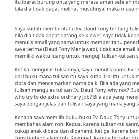
itu ibarat burung onta yang merasa aman setelah me
bila dia tidak dapat melihat musuhnya, maka musuhn
Saya sudah memberitahu Ev. Daud Tony tentang tu
bila dia tidak dapat datang ke Klewer, saya tidak keb
menulis email yang sama untuk memberitahu penerbit
saya terima (Daud Tony Menjawab), tidak ada email 
memiliki waktu luang untuk menguji tulisan-tulisan s
Ketika mengulas tulisannya, saya menulis nama Ev.
dari buku mana tulisan itu saya kutip. Hal itu unt
cipta dan mencemarkan nama baik. Bila ada yang m
tulisan mengulas tulisan Ev. Daud Tony, why not? Bu
who try to do extra ordinary job? Bila ada yang me
saya dengan jelas dan tulisan saya yang mana yang s
Kenapa saya memilih buku-buku Ev. Daud Tony untuk
membahas alam roh. Kedua, karena tulisan-tulisann
cukup enak dibaca dan dipahami. Ketiga, karena ba
Tony tentang alam roh. Keempat, karena tercatat di