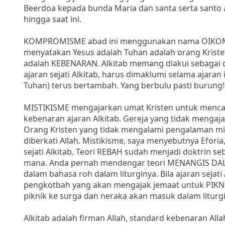
Beerdoa kepada bunda Maria dan santa serta santo
hingga saat ini.
KOMPROMISME abad ini menggunakan nama OIKOME
menyatakan Yesus adalah Tuhan adalah orang Krist
adalah KEBENARAN. Alkitab memang diakui sebagai d
ajaran sejati Alkitab, harus dimaklumi selama ajar
Tuhan) terus bertambah. Yang berbulu pasti burung!
MISTIKISME mengajarkan umat Kristen untuk menca
kebenaran ajaran Alkitab. Gereja yang tidak mengaj
Orang Kristen yang tidak mengalami pengalaman mis
diberkati Allah. Mistikisme, saya menyebutnya Efori
sejati Alkitab. Teori REBAH sudah menjadi doktrin 
mana. Anda pernah mendengar teori MENANGIS DAL
dalam bahasa roh dalam liturginya. Bila ajaran sejati
pengkotbah yang akan mengajak jemaat untuk PIKNI
piknik ke surga dan neraka akan masuk dalam liturgi
Alkitab adalah firman Allah, standard kebenaran All