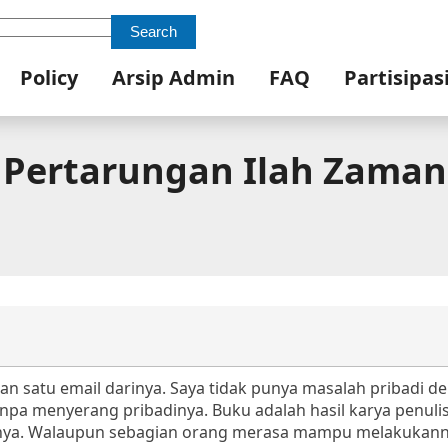
Search
Policy
Arsip Admin
FAQ
Partisipas
– Pertarungan Ilah Zaman
n satu email darinya. Saya tidak punya masalah pribadi de
pa menyerang pribadinya. Buku adalah hasil karya penuli
nya. Walaupun sebagian orang merasa mampu melakukan