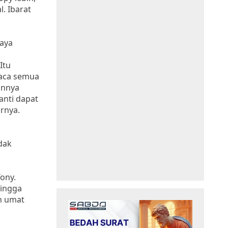
. Ibarat
saya
Itu
baca semua
annya
nti dapat
rnya.
dak
ony.
hingga
h umat