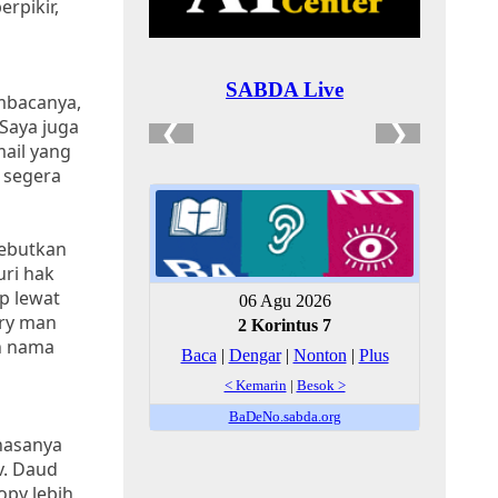
rpikir,
mbacanya,
 Saya juga
mail yang
 segera
yebutkan
uri hak
p lewat
ary man
an nama
hasanya
v. Daud
py lebih,