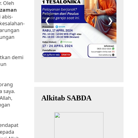
r. Oleh
h zaman
 abis-
 kesalahan-
tarungan
rungan
atkan demi
mun
eorang
a saya.
Allah,
ngan
mendapat
kepada