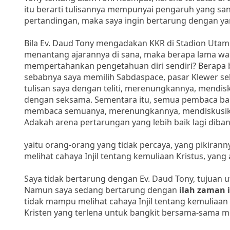
itu berarti tulisannya mempunyai pengaruh yang sang
pertandingan, maka saya ingin bertarung dengan ya
Bila Ev. Daud Tony mengadakan KKR di Stadion Utama
menantang ajarannya di sana, maka berapa lama wak
mempertahankan pengetahuan diri sendiri? Berapa 
sebabnya saya memilih Sabdaspace, pasar Klewer s
tulisan saya dengan teliti, merenungkannya, mend
dengan seksama. Sementara itu, semua pembaca ba
membaca semuanya, merenungkannya, mendiskusik
Adakah arena pertarungan yang lebih baik lagi dib
yaitu orang-orang yang tidak percaya, yang pikirann
melihat cahaya Injil tentang kemuliaan Kristus, yang 
Saya tidak bertarung dengan Ev. Daud Tony, tujuan
Namun saya sedang bertarung dengan
ilah zaman i
tidak mampu melihat cahaya Injil tentang kemuliaa
Kristen yang terlena untuk bangkit bersama-sama me