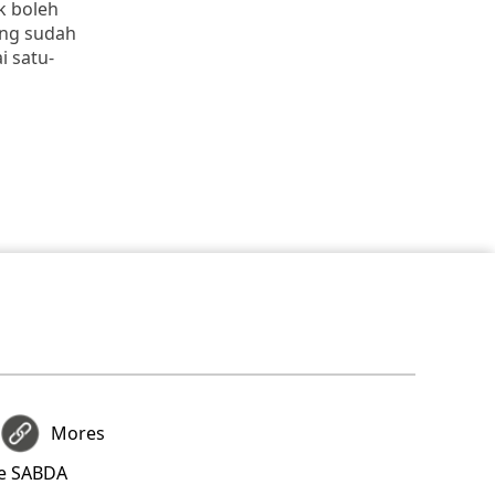
k boleh
ang sudah
i satu-
Mores
re SABDA