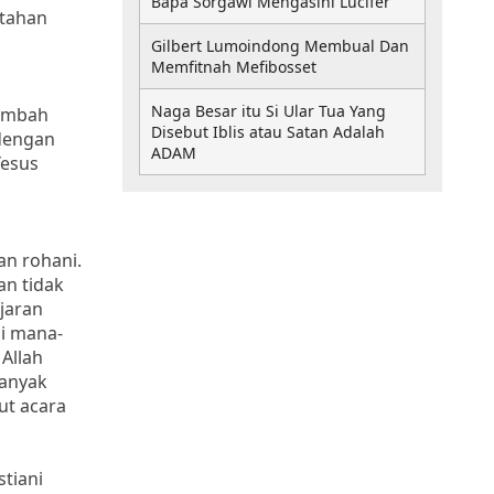
Bapa Sorgawi Mengasihi Lucifer
rtahan
Gilbert Lumoindong Membual Dan
Memfitnah Mefibosset
Naga Besar itu Si Ular Tua Yang
tambah
Disebut Iblis atau Satan Adalah
 dengan
ADAM
Yesus
an rohani.
an tidak
ajaran
di mana-
Allah
banyak
ut acara
stiani