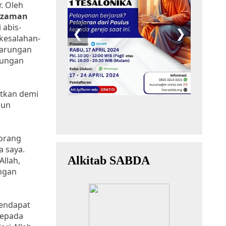
r. Oleh
h zaman
 abis-
 kesalahan-
tarungan
rungan
atkan demi
mun
eorang
a saya.
Allah,
ngan
mendapat
kepada