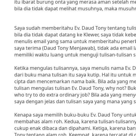
itu ibarat burung onta yang merasa aman setelah me
bila dia tidak dapat melihat musuhnya, maka musuhn
Saya sudah memberitahu Ev. Daud Tony tentang tu
bila dia tidak dapat datang ke Klewer, saya tidak keb
menulis email yang sama untuk memberitahu penerbit
saya terima (Daud Tony Menjawab), tidak ada email 
memiliki waktu luang untuk menguji tulisan-tulisan s
Ketika mengulas tulisannya, saya menulis nama Ev.
dari buku mana tulisan itu saya kutip. Hal itu unt
cipta dan mencemarkan nama baik. Bila ada yang m
tulisan mengulas tulisan Ev. Daud Tony, why not? Bu
who try to do extra ordinary job? Bila ada yang me
saya dengan jelas dan tulisan saya yang mana yang s
Kenapa saya memilih buku-buku Ev. Daud Tony untuk
membahas alam roh. Kedua, karena tulisan-tulisann
cukup enak dibaca dan dipahami. Ketiga, karena ba
Tony tentang alam roh. Keempat, karena tercatat di