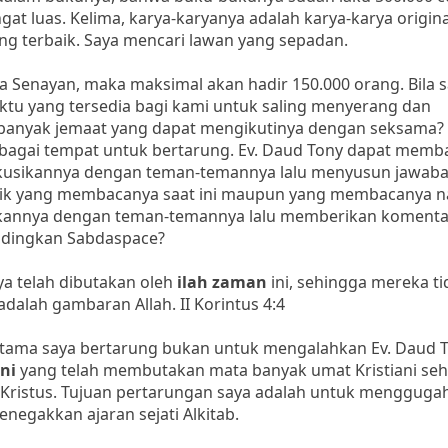
at luas. Kelima, karya-karyanya adalah karya-karya original
ng terbaik. Saya mencari lawan yang sepadan.
 Senayan, maka maksimal akan hadir 150.000 orang. Bila 
tu yang tersedia bagi kami untuk saling menyerang dan
banyak jemaat yang dapat mengikutinya dengan seksama? 
ebagai tempat untuk bertarung. Ev. Daud Tony dapat mem
iskusikannya dengan teman-temannya lalu menyusun jawab
ik yang membacanya saat ini maupun yang membacanya na
annya dengan teman-temannya lalu memberikan komenta
andingkan Sabdaspace?
ya telah dibutakan oleh
ilah zaman
ini, sehingga mereka ti
adalah gambaran Allah. II Korintus 4:4
 utama saya bertarung bukan untuk mengalahkan Ev. Daud T
ni
yang telah membutakan mata banyak umat Kristiani se
n Kristus. Tujuan pertarungan saya adalah untuk mengguga
negakkan ajaran sejati Alkitab.