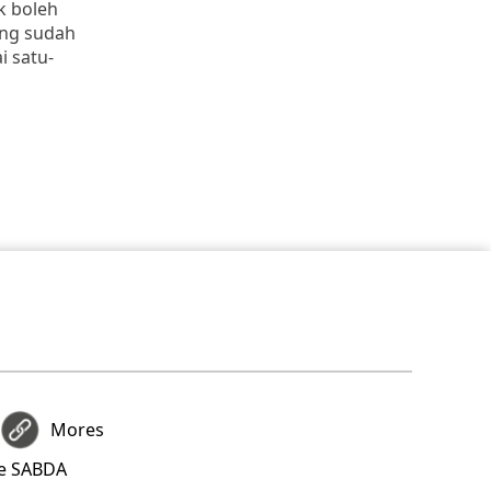
k boleh
ang sudah
i satu-
Mores
re SABDA