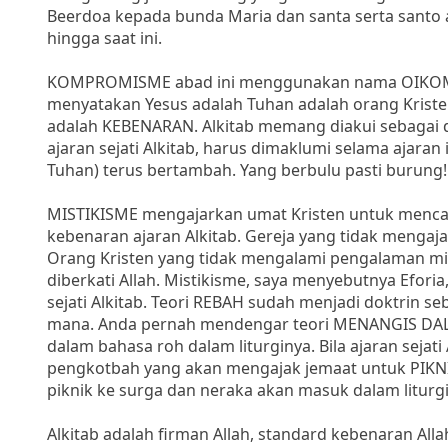
Beerdoa kepada bunda Maria dan santa serta santo
hingga saat ini.
KOMPROMISME abad ini menggunakan nama OIKOME
menyatakan Yesus adalah Tuhan adalah orang Krist
adalah KEBENARAN. Alkitab memang diakui sebagai d
ajaran sejati Alkitab, harus dimaklumi selama ajar
Tuhan) terus bertambah. Yang berbulu pasti burung!
MISTIKISME mengajarkan umat Kristen untuk menca
kebenaran ajaran Alkitab. Gereja yang tidak mengaj
Orang Kristen yang tidak mengalami pengalaman mis
diberkati Allah. Mistikisme, saya menyebutnya Efori
sejati Alkitab. Teori REBAH sudah menjadi doktrin 
mana. Anda pernah mendengar teori MENANGIS DAL
dalam bahasa roh dalam liturginya. Bila ajaran sejati
pengkotbah yang akan mengajak jemaat untuk PIKNI
piknik ke surga dan neraka akan masuk dalam liturgi
Alkitab adalah firman Allah, standard kebenaran All