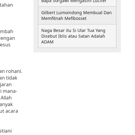
Bapa Sorgawi Mengasihi Lucifer
rtahan
Gilbert Lumoindong Membual Dan
Memfitnah Mefibosset
Naga Besar itu Si Ular Tua Yang
tambah
Disebut Iblis atau Satan Adalah
 dengan
ADAM
Yesus
an rohani.
an tidak
ajaran
di mana-
Allah
banyak
ut acara
stiani