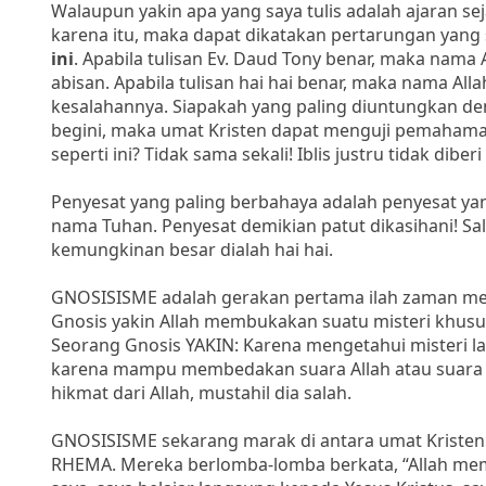
Walaupun yakin apa yang saya tulis adalah ajaran sej
karena itu, maka dapat dikatakan pertarungan yang
ini
. Apabila tulisan Ev. Daud Tony benar, maka nama A
abisan. Apabila tulisan hai hai benar, maka nama Al
kesalahannya. Siapakah yang paling diuntungkan de
begini, maka umat Kristen dapat menguji pemahama
seperti ini? Tidak sama sekali! Iblis justru tidak di
Penyesat yang paling berbahaya adalah penyesat y
nama Tuhan. Penyesat demikian patut dikasihani! S
kemungkinan besar dialah hai hai.
GNOSISISME adalah gerakan pertama ilah zaman memb
Gnosis yakin Allah membukakan suatu misteri khusu
Seorang Gnosis YAKIN: Karena mengetahui misteri la
karena mampu membedakan suara Allah atau suara 
hikmat dari Allah, mustahil dia salah.
GNOSISISME sekarang marak di antara umat Kriste
RHEMA. Mereka berlomba-lomba berkata, “Allah memb