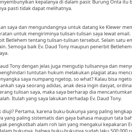
nyembunyikan kepalanya di dalam pasir. Burung Onta itu be
ya pasti tidak dapat melihatnya.
lisan saya dan mengundangnya untuk datang ke Klewer me
eratan untuk mengiriminya tulisan-tulisan saya lewat email.
 Betlehem tentang tulisan-tulisan tersebut. Selain satu e
lain. Semoga baik Ev. Daud Tony maupun penerbit Betlehem
aya.
 Daud Tony dengan jelas juga mengutip tulisannya dan men
uk menghindari tuntutan hukum melakukan plagiat atau menc
enyangka saya numpang ngetop, so what? Kalau bisa ngeto
kankah saya seorang adidas, anak desa ingin dasyat, ordin
nyerang tulisan saya, maka saya berharap dia mencantumk
alah. Itulah yang saya lakukan terhadap Ev. Daud Tony.
 diuji? Pertama, karena buku-bukunya yang paling lengkap
ya yang paling sistematis dan gaya bahasa maupun tata ba
nyak pengkotbah alam roh lain yang mengakui kepakaran E
 dalam bukunya, bahwa buku-bukunya sudah laku 500.000 co