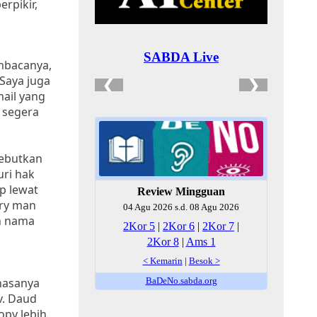
rpikir,
mbacanya,
 Saya juga
mail yang
 segera
yebutkan
uri hak
p lewat
ary man
an nama
hasanya
v. Daud
py lebih,