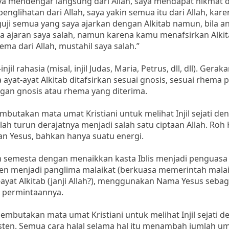
aya mendengar langsung dari Allah, saya mendapat hikmat da
glihatan dari Allah, saya yakin semua itu dari Allah, kare
uji semua yang saya ajarkan dengan Alkitab namun, bila a
a ajaran saya salah, namun karena kamu menafsirkan Alki
a dari Allah, mustahil saya salah.”
 rahasia (misal, injil Judas, Maria, Petrus, dll, dll). Gerak
yat-ayat Alkitab ditafsirkan sesuai gnosis, sesuai rhema 
ngan gnosis atau rhema yang diterima.
takan mata umat Kristiani untuk melihat Injil sejati de
ah turun derajatnya menjadi salah satu ciptaan Allah. Roh
aan Yesus, bahkan hanya suatu energi.
semesta dengan menaikkan kasta Iblis menjadi penguasa
ten menjadi panglima malaikat (berkuasa memerintah malai
yat Alkitab (janji Allah?), menggunakan Nama Yesus sebag
n permintaannya.
utakan mata umat Kristiani untuk melihat Injil sejati d
en. Semua cara halal selama hal itu menambah jumlah uma