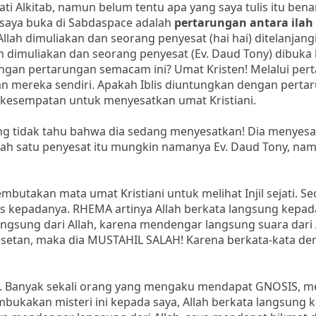
ati Alkitab, namun belum tentu apa yang saya tulis itu bena
 saya buka di Sabdaspace adalah
pertarungan antara ila
llah dimuliakan dan seorang penyesat (hai hai) ditelanjangi
lah dimuliakan dan seorang penyesat (Ev. Daud Tony) dibuka
ngan pertarungan semacam ini? Umat Kristen! Melalui per
n mereka sendiri. Apakah Iblis diuntungkan dengan perta
beri kesempatan untuk menyesatkan umat Kristiani.
ang tidak tahu bahwa dia sedang menyesatkan! Dia menyes
alah satu penyesat itu mungkin namanya Ev. Daud Tony, na
utakan mata umat Kristiani untuk melihat Injil sejati. S
s kepadanya. RHEMA artinya Allah berkata langsung kepad
ngsung dari Allah, karena mendengar langsung suara dari 
setan, maka dia MUSTAHIL SALAH! Karena berkata-kata de
n. Banyak sekali orang yang mengaku mendapat GNOSIS, 
ukakan misteri ini kepada saya, Allah berkata langsung 