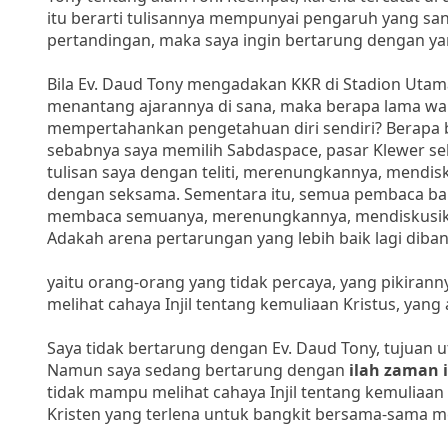
itu berarti tulisannya mempunyai pengaruh yang sang
pertandingan, maka saya ingin bertarung dengan ya
Bila Ev. Daud Tony mengadakan KKR di Stadion Utama
menantang ajarannya di sana, maka berapa lama wak
mempertahankan pengetahuan diri sendiri? Berapa 
sebabnya saya memilih Sabdaspace, pasar Klewer s
tulisan saya dengan teliti, merenungkannya, mend
dengan seksama. Sementara itu, semua pembaca ba
membaca semuanya, merenungkannya, mendiskusik
Adakah arena pertarungan yang lebih baik lagi dib
yaitu orang-orang yang tidak percaya, yang pikirann
melihat cahaya Injil tentang kemuliaan Kristus, yang 
Saya tidak bertarung dengan Ev. Daud Tony, tujuan
Namun saya sedang bertarung dengan
ilah zaman i
tidak mampu melihat cahaya Injil tentang kemuliaa
Kristen yang terlena untuk bangkit bersama-sama me