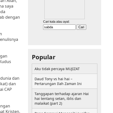
ri Allah,
na saya
nda
tab dengan
an
penulisnya
Popular
ngan
 Kudus
Aku tidak percaya MUJIZAT
 dunia dan
Daud Tony vs hai hai –
kat) dan
Pertarungan Ilah Zaman Ini
ai CAP
Tanggapan terhadap ajaran Hai
hai tentang setan, iblis dan
malaikat (part 2)
engan
t Kristen.