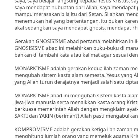
saya, saya belajar langsung kepada Yesus Kristus, s
saya mendapat nubuatan dari Allah, saya mendapat pen
mampu merasakan bila itu dari Setan. Silahkan meng
menemukan hal yang bertentangan, itu bukan karen
akal sedangkan saya mendapat gnosis, mendapat rhem
Gerakan GNOSISISME abad pertama melahirkan injil-injil
GNOSISISME abad ini melahirkan buku-buku di mana a
bahkan di tambahi kata atau kalimat agar sesuai de
MONARKIISME adalah gerakan kedua ilah zaman membu
mengubah sistem kasta alam semesta. Yesus yang All
yang Allah turun derajatnya menjadi salah satu cipt
MONARKIISME abad ini mengubah sistem kasta alam 
jiwa-jiwa manusia serta menaikkan kasta orang Kris
berkuasa memerintah Allah dengan mengklaim ayat-a
SAKTI dan YAKIN (beriman?) Allah pasti mengabulka
KOMPROMISME adalah gerakan ketiga ilah zaman memb
menghitung jumlah orang yang memeluk agama Krist