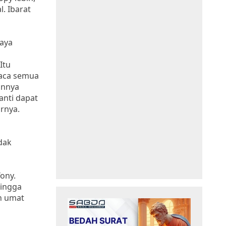
. Ibarat
saya
Itu
baca semua
annya
nti dapat
rnya.
dak
ony.
hingga
h umat