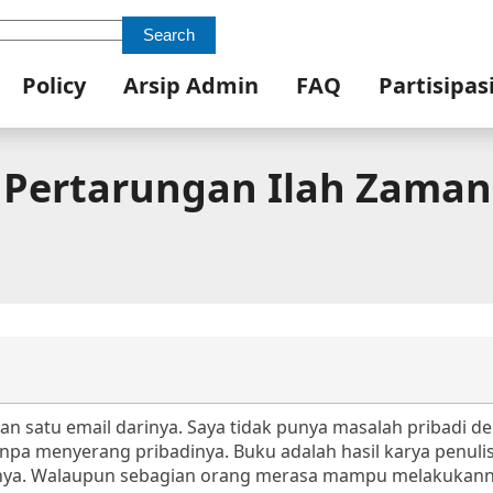
Search
Policy
Arsip Admin
FAQ
Partisipas
– Pertarungan Ilah Zaman
n satu email darinya. Saya tidak punya masalah pribadi de
pa menyerang pribadinya. Buku adalah hasil karya penuli
nya. Walaupun sebagian orang merasa mampu melakukan