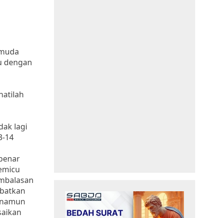
 muda
u dengan
hatilah
dak lagi
3-14
benar
emicu
mbalasan
ibatkan
h namun
saikan