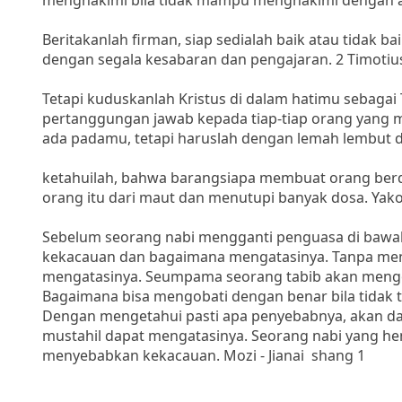
menghakimi bila tidak mampu menghakimi dengan a
Beritakanlah firman, siap sedialah baik atau tidak b
dengan segala kesabaran dan pengajaran. 2 Timotius
Tetapi kuduskanlah Kristus di dalam hatimu sebagai
pertanggungan jawab kepada tiap-tiap orang yang
ada padamu, tetapi haruslah dengan lemah lembut d
ketahuilah, bahwa barangsiapa membuat orang berdo
orang itu dari maut dan menutupi banyak dosa. Yak
Sebelum seorang nabi mengganti penguasa di bawah 
kekacauan dan bagaimana mengatasinya. Tanpa men
mengatasinya. Seumpama seorang tabib akan mengoba
Bagaimana bisa mengobati dengan benar bila tidak 
Dengan mengetahui pasti apa penyebabnya, akan da
mustahil dapat mengatasinya. Seorang nabi yang he
menyebabkan kekacauan. Mozi - Jianai shang 1