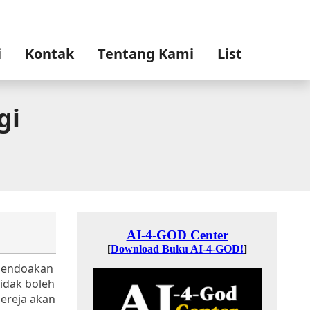
i
Kontak
Tentang Kami
List
gi
 mendoakan
idak boleh
ereja akan