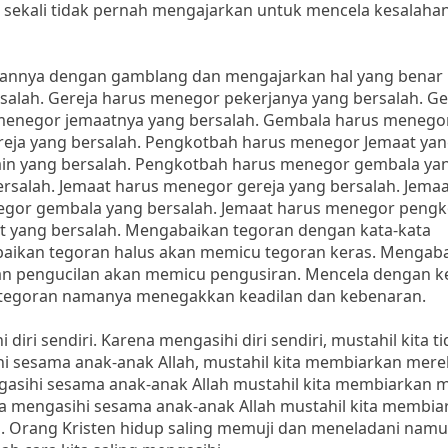
 sekali tidak pernah mengajarkan untuk mencela kesalaha
hannya dengan gamblang dan mengajarkan hal yang bena
alah. Gereja harus menegor pekerjanya yang bersalah. Ge
 menegor jemaatnya yang bersalah. Gembala harus meneg
eja yang bersalah. Pengkotbah harus menegor Jemaat ya
ain yang bersalah. Pengkotbah harus menegor gembala ya
rsalah. Jemaat harus menegor gereja yang bersalah. Jemaa
egor gembala yang bersalah. Jemaat harus menegor peng
t yang bersalah. Mengabaikan tegoran dengan kata-kata
aikan tegoran halus akan memicu tegoran keras. Mengab
an pengucilan akan memicu pengusiran. Mencela dengan 
tegoran namanya menegakkan keadilan dan kebenaran.
diri sendiri. Karena mengasihi diri sendiri, mustahil kita t
i sesama anak-anak Allah, mustahil kita membiarkan mere
asihi sesama anak-anak Allah mustahil kita membiarkan 
a mengasihi sesama anak-anak Allah mustahil kita membia
. Orang Kristen hidup saling memuji dan meneladani nam