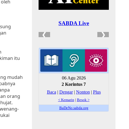
 oleh
gsung
gan
h
kiman itu
ling mudah
ebabnya
tanpa
kan orang
hujat.
sewenang-
yukai