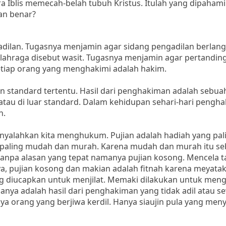
a Iblis memecah-belah tubuh Kristus. Itulah yang dipahami
an benar?
dilan. Tugasnya menjamin agar sidang pengadilan berlan
lahraga disebut wasit. Tugasnya menjamin agar pertandin
etiap orang yang menghakimi adalah hakim.
standard tertentu. Hasil dari penghakiman adalah sebua
tau di luar standard. Dalam kehidupan sehari-hari pengha
n.
yalahkan kita menghukum. Pujian adalah hadiah yang pa
paling mudah dan murah. Karena mudah dan murah itu s
tanpa alasan yang tepat namanya pujian kosong. Mencela 
a, pujian kosong dan makian adalah fitnah karena meyata
ng diucapkan untuk menjilat. Memaki dilakukan untuk meng
nya adalah hasil dari penghakiman yang tidak adil atau 
ya orang yang berjiwa kerdil. Hanya siaujin pula yang men