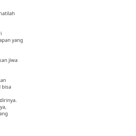
hatilah
i
rapan yang
kan jiwa
kan
 bisa
.
irinya.
ya,
yang