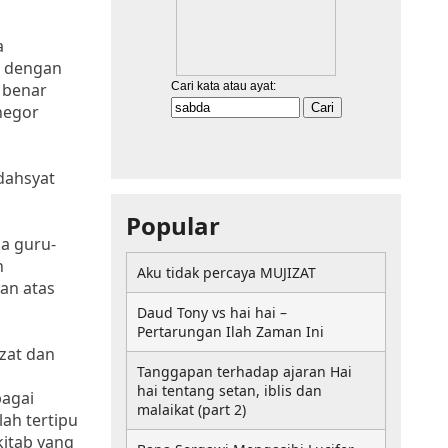
a
a dengan
 benar
negor
dahsyat
Popular
da guru-
n
Aku tidak percaya MUJIZAT
an atas
Daud Tony vs hai hai –
Pertarungan Ilah Zaman Ini
zat dan
Tanggapan terhadap ajaran Hai
hai tentang setan, iblis dan
agai
malaikat (part 2)
ah tertipu
kitab yang