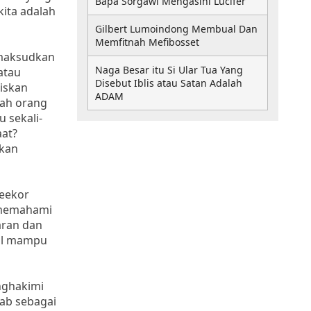
Bapa Sorgawi Mengasihi Lucifer
kita adalah
Gilbert Lumoindong Membual Dan
Memfitnah Mefibosset
 maksudkan
Naga Besar itu Si Ular Tua Yang
atau
Disebut Iblis atau Satan Adalah
iskan
ADAM
lah orang
 sekali-
at?
akan
seekor
k memahami
aran dan
hil mampu
nghakimi
tab sebagai