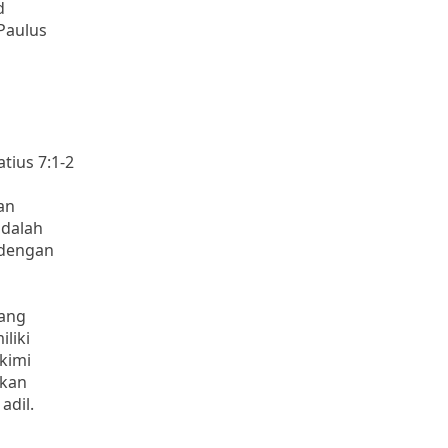
d
Paulus
ius 7:1-2
an
adalah
 dengan
yang
liki
kimi
rkan
adil.