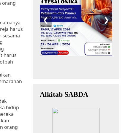
n orang
r namanya
reja harus
or sesama
ng
ng
t harus
kotbah
aikan
kemarahan
idak
ka hidup
mereka
rkan
un orang