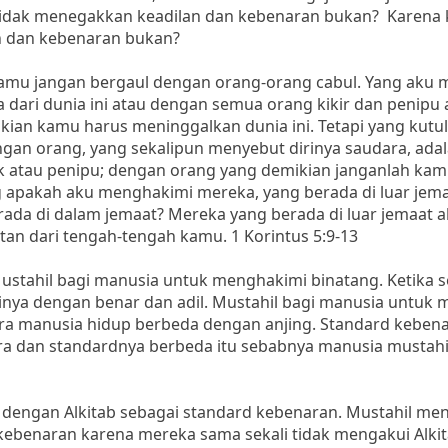
l tidak menegakkan keadilan dan kebenaran bukan? Karena 
an dan kebenaran bukan?
kamu jangan bergaul dengan orang-orang cabul. Yang aku
ari dunia ini atau dengan semua orang kikir dan penipu 
ian kamu harus meninggalkan dunia ini. Tetapi yang kutul
gan orang, yang sekalipun menyebut dirinya saudara, ada
k atau penipu; dengan orang yang demikian janganlah kamu
apakah aku menghakimi mereka, yang berada di luar jema
a di dalam jemaat? Mereka yang berada di luar jemaat 
tan dari tengah-tengah kamu. 1 Korintus 5:9-13
stahil bagi manusia untuk menghakimi binatang. Ketika 
inya dengan benar dan adil. Mustahil bagi manusia untu
ara manusia hidup berbeda dengan anjing. Standard keben
ara dan standardnya berbeda itu sebabnya manusia musta
 dengan Alkitab sebagai standard kebenaran. Mustahil me
kebenaran karena mereka sama sekali tidak mengakui Alki