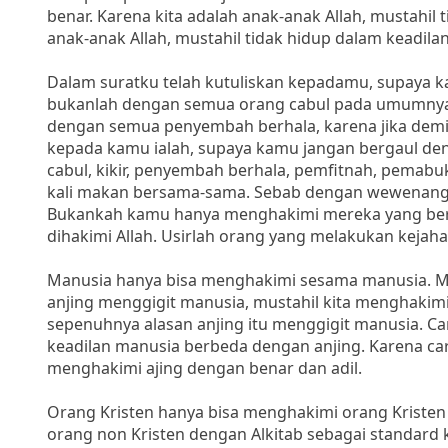
benar. Karena kita adalah anak-anak Allah, mustahi
anak-anak Allah, mustahil tidak hidup dalam keadil
Dalam suratku telah kutuliskan kepadamu, supaya 
bukanlah dengan semua orang cabul pada umumnya d
dengan semua penyembah berhala, karena jika demik
kepada kamu ialah, supaya kamu jangan bergaul den
cabul, kikir, penyembah berhala, pemfitnah, pemabu
kali makan bersama-sama. Sebab dengan wewenang 
Bukankah kamu hanya menghakimi mereka yang berad
dihakimi Allah. Usirlah orang yang melakukan kejaha
Manusia hanya bisa menghakimi sesama manusia. Mu
anjing menggigit manusia, mustahil kita menghakim
sepenuhnya alasan anjing itu menggigit manusia. C
keadilan manusia berbeda dengan anjing. Karena c
menghakimi ajing dengan benar dan adil.
Orang Kristen hanya bisa menghakimi orang Kristen
orang non Kristen dengan Alkitab sebagai standard 