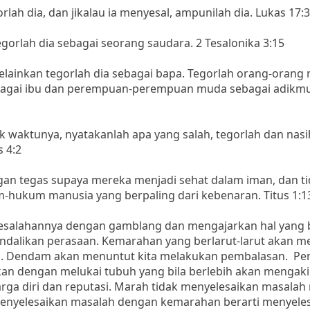
rlah dia, dan jikalau ia menyesal, ampunilah dia. Lukas 17:3
egorlah dia sebagai seorang saudara. 2 Tesalonika 3:15
elainkan tegorlah dia sebagai bapa. Tegorlah orang-orang
agai ibu dan perempuan-perempuan muda sebagai adikm
aik waktunya, nyatakanlah apa yang salah, tegorlah dan nasi
 4:2
ngan tegas supaya mereka menjadi sehat dalam iman, dan ti
ukum manusia yang berpaling dari kebenaran. Titus 1:1
esalahannya dengan gamblang dan mengajarkan hal yang 
dalikan perasaan. Kemarahan yang berlarut-larut akan m
. Dendam akan menuntut kita melakukan pembalasan. Pe
ukan dengan melukai tubuh yang bila berlebih akan mengak
arga diri dan reputasi. Marah tidak menyelesaikan masala
nyelesaikan masalah dengan kemarahan berarti menyele