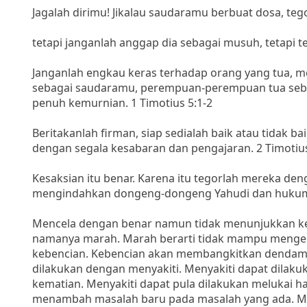
Jagalah dirimu! Jikalau saudaramu berbuat dosa, tego
tetapi janganlah anggap dia sebagai musuh, tetapi t
Janganlah engkau keras terhadap orang yang tua, m
sebagai saudaramu, perempuan-perempuan tua seb
penuh kemurnian. 1 Timotius 5:1-2
Beritakanlah firman, siap sedialah baik atau tidak b
dengan segala kesabaran dan pengajaran. 2 Timotius
Kesaksian itu benar. Karena itu tegorlah mereka de
mengindahkan dongeng-dongeng Yahudi dan hukum-h
Mencela dengan benar namun tidak menunjukkan k
namanya marah. Marah berarti tidak mampu mengen
kebencian. Kebencian akan membangkitkan dendam
dilakukan dengan menyakiti. Menyakiti dapat dilak
kematian. Menyakiti dapat pula dilakukan melukai h
menambah masalah baru pada masalah yang ada. Me