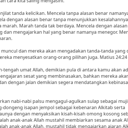
ah cara kita saling mengasihi.
jilat tanda kelicikan. Mencela tanpa alasan benar namany
cela dengan alasan benar tanpa menunjukkan kesalahanny
 marah. Marah tanda tak berdaya. Mencela dengan alasan
g dan mengajarkan hal yang benar namanya menegor. Me
naran.
an muncul dan mereka akan mengadakan tanda-tanda yang 
ereka menyesatkan orang-orang pilihan juga. Matius 24:24
h-tengah umat Allah, demikian pula di antara kamu akan a
engajaran sesat yang membinasakan, bahkan mereka aka
an dengan jalan demikian segera mendatangkan kebinasa
rkan nabi-nabi palsu mengagul-agulkan sulap sebagai muji
dongeng isapan jempol sebagai kebenaran Alkitab serta
aunya dengan menyaksikan kisah-kisah omong kosong seb
alah anak-anak Allah mustahil membiarkan sesama anak All
alah anak-anak Allah, mustahil tidak mengajarkan ajaran Al