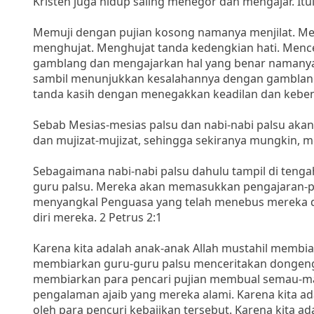
Kristen juga hidup saling menegor dan mengajar. Itul
Memuji dengan pujian kosong namanya menjilat. Men
menghujat. Menghujat tanda kedengkian hati. Men
gamblang dan mengajarkan hal yang benar namanya
sambil menunjukkan kesalahannya dengan gamblan
tanda kasih dengan menegakkan keadilan dan kebe
Sebab Mesias-mesias palsu dan nabi-nabi palsu ak
dan mujizat-mujizat, sehingga sekiranya mungkin, m
Sebagaimana nabi-nabi palsu dahulu tampil di tenga
guru palsu. Mereka akan memasukkan pengajaran-p
menyangkal Penguasa yang telah menebus mereka d
diri mereka. 2 Petrus 2:1
Karena kita adalah anak-anak Allah mustahil membia
membiarkan guru-guru palsu menceritakan dongeng-
membiarkan para pencari pujian membual semau-m
pengalaman ajaib yang mereka alami. Karena kita ad
oleh para pencuri kebajikan tersebut. Karena kita ad