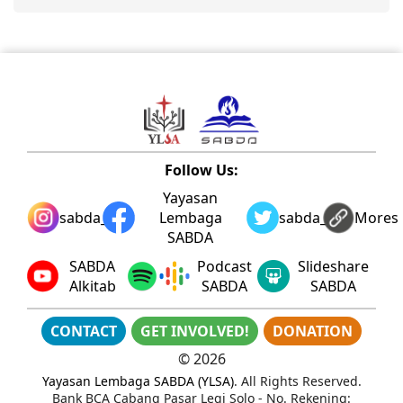
Follow Us:
Yayasan
sabda_ylsa
Lembaga
sabda_ylsa
Mores
SABDA
SABDA
Podcast
Slideshare
Alkitab
SABDA
SABDA
CONTACT
GET INVOLVED!
DONATION
©
2026
Yayasan Lembaga SABDA (YLSA)
. All Rights Reserved.
Bank BCA Cabang Pasar Legi Solo - No. Rekening: