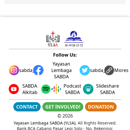
Follow Us:
Yayasan
sabda_ylsa
Lembaga
sabda_ylsa
Mores
SABDA
SABDA
Podcast
Slideshare
Alkitab
SABDA
SABDA
CONTACT
GET INVOLVED!
DONATION
©
2026
Yayasan Lembaga SABDA (YLSA)
. All Rights Reserved.
Bank BCA Cabang Pasar Legi Solo - No. Rekening: