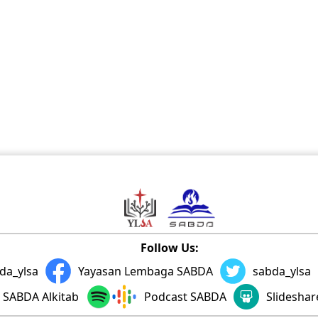
Follow Us:
da_ylsa
Yayasan Lembaga SABDA
sabda_ylsa
SABDA Alkitab
Podcast SABDA
Slidesha