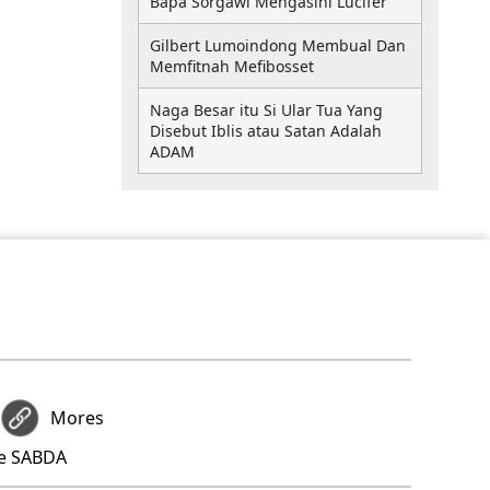
Bapa Sorgawi Mengasihi Lucifer
Gilbert Lumoindong Membual Dan
Memfitnah Mefibosset
Naga Besar itu Si Ular Tua Yang
Disebut Iblis atau Satan Adalah
ADAM
Mores
re SABDA