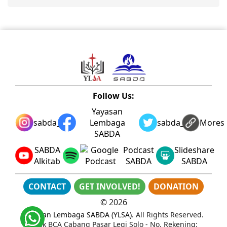
Follow Us:
Yayasan
sabda_ylsa
Lembaga
sabda_ylsa
Mores
SABDA
SABDA
Podcast
Slideshare
Alkitab
SABDA
SABDA
CONTACT
GET INVOLVED!
DONATION
©
2026
Yayasan Lembaga SABDA (YLSA)
. All Rights Reserved.
Bank BCA Cabang Pasar Legi Solo - No. Rekening: