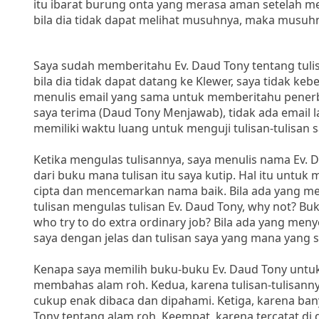
itu ibarat burung onta yang merasa aman setelah me
bila dia tidak dapat melihat musuhnya, maka musuhn
Saya sudah memberitahu Ev. Daud Tony tentang tu
bila dia tidak dapat datang ke Klewer, saya tidak keb
menulis email yang sama untuk memberitahu penerbit
saya terima (Daud Tony Menjawab), tidak ada email 
memiliki waktu luang untuk menguji tulisan-tulisan s
Ketika mengulas tulisannya, saya menulis nama Ev.
dari buku mana tulisan itu saya kutip. Hal itu unt
cipta dan mencemarkan nama baik. Bila ada yang m
tulisan mengulas tulisan Ev. Daud Tony, why not? Bu
who try to do extra ordinary job? Bila ada yang me
saya dengan jelas dan tulisan saya yang mana yang s
Kenapa saya memilih buku-buku Ev. Daud Tony untuk
membahas alam roh. Kedua, karena tulisan-tulisann
cukup enak dibaca dan dipahami. Ketiga, karena ba
Tony tentang alam roh. Keempat, karena tercatat di