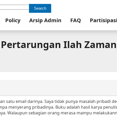
Search
Policy
Arsip Admin
FAQ
Partisipas
– Pertarungan Ilah Zaman
n satu email darinya. Saya tidak punya masalah pribadi de
pa menyerang pribadinya. Buku adalah hasil karya penuli
nya. Walaupun sebagian orang merasa mampu melakukan