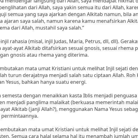
aya mendengar langsung dari Allah, saya mendapat hikmat da
glihatan dari Allah, saya yakin semua itu dari Allah, kare
uji semua yang saya ajarkan dengan Alkitab namun, bila a
a ajaran saya salah, namun karena kamu menafsirkan Alki
a dari Allah, mustahil saya salah.”
 rahasia (misal, injil Judas, Maria, Petrus, dll, dll). Gerak
yat-ayat Alkitab ditafsirkan sesuai gnosis, sesuai rhema 
ngan gnosis atau rhema yang diterima.
takan mata umat Kristiani untuk melihat Injil sejati de
ah turun derajatnya menjadi salah satu ciptaan Allah. Roh
aan Yesus, bahkan hanya suatu energi.
semesta dengan menaikkan kasta Iblis menjadi penguasa
ten menjadi panglima malaikat (berkuasa memerintah malai
yat Alkitab (janji Allah?), menggunakan Nama Yesus sebag
n permintaannya.
utakan mata umat Kristiani untuk melihat Injil sejati d
en. Semua cara halal selama hal itu menambah jumlah uma