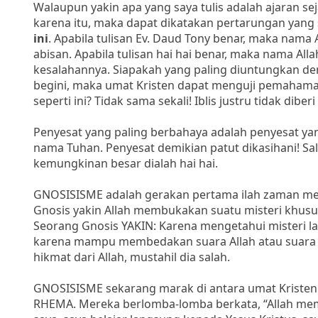
Walaupun yakin apa yang saya tulis adalah ajaran sej
karena itu, maka dapat dikatakan pertarungan yang
ini
. Apabila tulisan Ev. Daud Tony benar, maka nama A
abisan. Apabila tulisan hai hai benar, maka nama Al
kesalahannya. Siapakah yang paling diuntungkan de
begini, maka umat Kristen dapat menguji pemahama
seperti ini? Tidak sama sekali! Iblis justru tidak di
Penyesat yang paling berbahaya adalah penyesat y
nama Tuhan. Penyesat demikian patut dikasihani! S
kemungkinan besar dialah hai hai.
GNOSISISME adalah gerakan pertama ilah zaman memb
Gnosis yakin Allah membukakan suatu misteri khusu
Seorang Gnosis YAKIN: Karena mengetahui misteri la
karena mampu membedakan suara Allah atau suara 
hikmat dari Allah, mustahil dia salah.
GNOSISISME sekarang marak di antara umat Kriste
RHEMA. Mereka berlomba-lomba berkata, “Allah memb