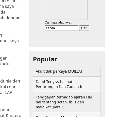
ri Allah,
na saya
nda
tab dengan
an
penulisnya
Popular
ngan
 Kudus
Aku tidak percaya MUJIZAT
 dunia dan
Daud Tony vs hai hai –
kat) dan
Pertarungan Ilah Zaman Ini
ai CAP
Tanggapan terhadap ajaran Hai
hai tentang setan, iblis dan
malaikat (part 2)
engan
t Kristen.