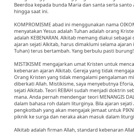
Beerdoa kepada bunda Maria dan santa serta santo
hingga saat ini.
KOMPROMISME abad ini menggunakan nama OIKOME
menyatakan Yesus adalah Tuhan adalah orang Krist
adalah KEBENARAN. Alkitab memang diakui sebagai d
ajaran sejati Alkitab, harus dimaklumi selama ajar
Tuhan) terus bertambah. Yang berbulu pasti burung!
MISTIKISME mengajarkan umat Kristen untuk menca
kebenaran ajaran Alkitab. Gereja yang tidak mengaj
Orang Kristen yang tidak mengalami pengalaman mis
diberkati Allah. Mistikisme, saya menyebutnya Efori
sejati Alkitab. Teori REBAH sudah menjadi doktrin 
mana. Anda pernah mendengar teori MENANGIS DAL
dalam bahasa roh dalam liturginya. Bila ajaran sejati
pengkotbah yang akan mengajak jemaat untuk PIKNI
piknik ke surga dan neraka akan masuk dalam liturgi
Alkitab adalah firman Allah, standard kebenaran All