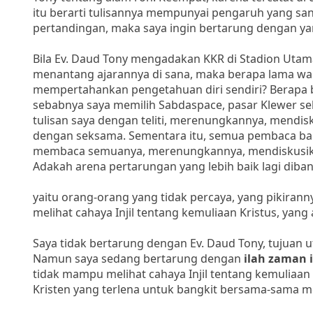
itu berarti tulisannya mempunyai pengaruh yang sang
pertandingan, maka saya ingin bertarung dengan ya
Bila Ev. Daud Tony mengadakan KKR di Stadion Utama
menantang ajarannya di sana, maka berapa lama wak
mempertahankan pengetahuan diri sendiri? Berapa 
sebabnya saya memilih Sabdaspace, pasar Klewer s
tulisan saya dengan teliti, merenungkannya, mend
dengan seksama. Sementara itu, semua pembaca ba
membaca semuanya, merenungkannya, mendiskusik
Adakah arena pertarungan yang lebih baik lagi dib
yaitu orang-orang yang tidak percaya, yang pikirann
melihat cahaya Injil tentang kemuliaan Kristus, yang 
Saya tidak bertarung dengan Ev. Daud Tony, tujuan
Namun saya sedang bertarung dengan
ilah zaman i
tidak mampu melihat cahaya Injil tentang kemuliaa
Kristen yang terlena untuk bangkit bersama-sama me