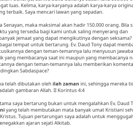
at luas. Kelima, karya-karyanya adalah karya-karya original
ng terbaik. Saya mencari lawan yang sepadan.
 Senayan, maka maksimal akan hadir 150.000 orang. Bila 
tu yang tersedia bagi kami untuk saling menyerang dan
banyak jemaat yang dapat mengikutinya dengan seksama? 
ebagai tempat untuk bertarung. Ev. Daud Tony dapat mem
iskusikannya dengan teman-temannya lalu menyusun jawab
ik yang membacanya saat ini maupun yang membacanya na
annya dengan teman-temannya lalu memberikan komenta
andingkan Sabdaspace?
ya telah dibutakan oleh
ilah zaman
ini, sehingga mereka ti
adalah gambaran Allah. II Korintus 4:4
 utama saya bertarung bukan untuk mengalahkan Ev. Daud T
ni
yang telah membutakan mata banyak umat Kristiani se
n Kristus. Tujuan pertarungan saya adalah untuk mengguga
negakkan ajaran sejati Alkitab.