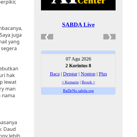
rpikir,
mbacanya,
 Saya juga
mail yang
 segera
yebutkan
uri hak
p lewat
ary man
an nama
hasanya
v. Daud
py lebih,