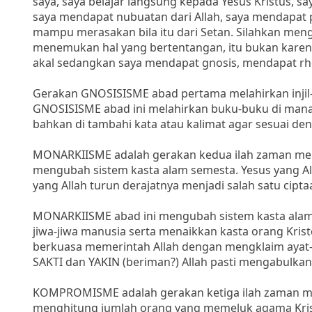
saya, saya belajar langsung kepada Yesus Kristus, s
saya mendapat nubuatan dari Allah, saya mendapat pen
mampu merasakan bila itu dari Setan. Silahkan meng
menemukan hal yang bertentangan, itu bukan karen
akal sedangkan saya mendapat gnosis, mendapat rhem
Gerakan GNOSISISME abad pertama melahirkan injil-injil
GNOSISISME abad ini melahirkan buku-buku di mana a
bahkan di tambahi kata atau kalimat agar sesuai de
MONARKIISME adalah gerakan kedua ilah zaman membu
mengubah sistem kasta alam semesta. Yesus yang All
yang Allah turun derajatnya menjadi salah satu cipt
MONARKIISME abad ini mengubah sistem kasta alam 
jiwa-jiwa manusia serta menaikkan kasta orang Kris
berkuasa memerintah Allah dengan mengklaim ayat-a
SAKTI dan YAKIN (beriman?) Allah pasti mengabulka
KOMPROMISME adalah gerakan ketiga ilah zaman memb
menghitung jumlah orang yang memeluk agama Krist