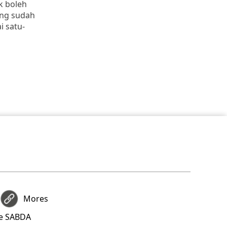
k boleh
ang sudah
i satu-
Mores
re SABDA