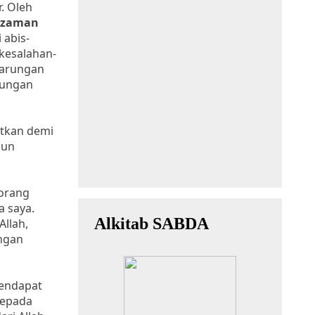
r. Oleh
h zaman
 abis-
 kesalahan-
tarungan
rungan
atkan demi
mun
eorang
a saya.
Allah,
ngan
mendapat
kepada