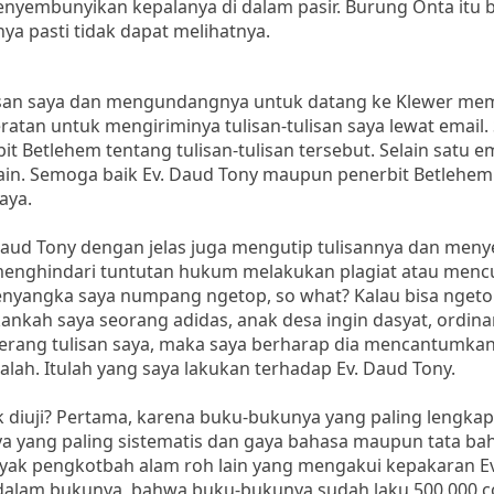
nyembunyikan kepalanya di dalam pasir. Burung Onta itu be
ya pasti tidak dapat melihatnya.
lisan saya dan mengundangnya untuk datang ke Klewer me
eratan untuk mengiriminya tulisan-tulisan saya lewat email.
 Betlehem tentang tulisan-tulisan tersebut. Selain satu e
lain. Semoga baik Ev. Daud Tony maupun penerbit Betlehem
aya.
 Daud Tony dengan jelas juga mengutip tulisannya dan men
uk menghindari tuntutan hukum melakukan plagiat atau menc
enyangka saya numpang ngetop, so what? Kalau bisa ngeto
kankah saya seorang adidas, anak desa ingin dasyat, ordin
nyerang tulisan saya, maka saya berharap dia mencantumk
alah. Itulah yang saya lakukan terhadap Ev. Daud Tony.
 diuji? Pertama, karena buku-bukunya yang paling lengkap
ya yang paling sistematis dan gaya bahasa maupun tata ba
nyak pengkotbah alam roh lain yang mengakui kepakaran E
 dalam bukunya, bahwa buku-bukunya sudah laku 500.000 co