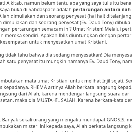
ati Alkitab, namun belum tentu apa yang saya tulis itu bena
 saya buka di Sabdaspace adalah
pertarungan antara ila
llah dimuliakan dan seorang penyesat (hai hai) ditelanjangi
lah dimuliakan dan seorang penyesat (Ev. Daud Tony) dibuka
ngan pertarungan semacam ini? Umat Kristen! Melalui per
n mereka sendiri. Apakah Iblis diuntungkan dengan perta
beri kesempatan untuk menyesatkan umat Kristiani.
ang tidak tahu bahwa dia sedang menyesatkan! Dia menyes
alah satu penyesat itu mungkin namanya Ev. Daud Tony, na
utakan mata umat Kristiani untuk melihat Injil sejati. S
s kepadanya. RHEMA artinya Allah berkata langsung kepad
ngsung dari Allah, karena mendengar langsung suara dari 
setan, maka dia MUSTAHIL SALAH! Karena berkata-kata de
n. Banyak sekali orang yang mengaku mendapat GNOSIS, 
ukakan misteri ini kepada saya, Allah berkata langsung 