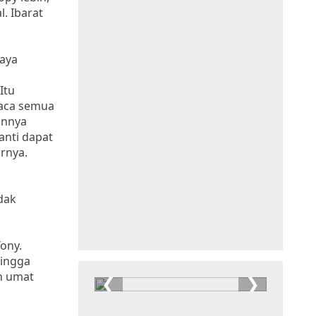
. Ibarat
saya
Itu
baca semua
annya
nti dapat
rnya.
dak
ony.
hingga
h umat