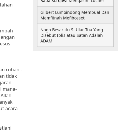
Bapa Sorgawi Mengasihi Lucifer
rtahan
Gilbert Lumoindong Membual Dan
Memfitnah Mefibosset
Naga Besar itu Si Ular Tua Yang
tambah
Disebut Iblis atau Satan Adalah
 dengan
ADAM
Yesus
an rohani.
an tidak
ajaran
di mana-
Allah
banyak
ut acara
stiani