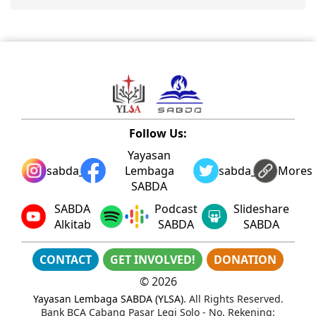
Follow Us:
Yayasan
sabda_ylsa
Lembaga
sabda_ylsa
Mores
SABDA
SABDA
Podcast
Slideshare
Alkitab
SABDA
SABDA
CONTACT
GET INVOLVED!
DONATION
©
2026
Yayasan Lembaga SABDA (YLSA)
. All Rights Reserved.
Bank BCA Cabang Pasar Legi Solo - No. Rekening: