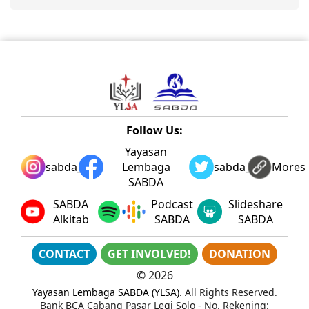
Follow Us:
Yayasan
sabda_ylsa
Lembaga
sabda_ylsa
Mores
SABDA
SABDA
Podcast
Slideshare
Alkitab
SABDA
SABDA
CONTACT
GET INVOLVED!
DONATION
©
2026
Yayasan Lembaga SABDA (YLSA)
. All Rights Reserved.
Bank BCA Cabang Pasar Legi Solo - No. Rekening: