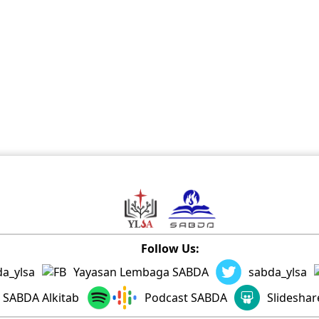
Follow Us:
a_ylsa
Yayasan Lembaga SABDA
sabda_ylsa
SABDA Alkitab
Podcast SABDA
Slidesha