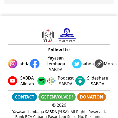
Follow Us:
Yayasan
sabda_ylsa
Lembaga
sabda_ylsa
Mores
SABDA
SABDA
Podcast
Slideshare
Alkitab
SABDA
SABDA
CONTACT
GET INVOLVED!
DONATION
©
2026
Yayasan Lembaga SABDA (YLSA)
. All Rights Reserved.
Bank BCA Cabang Pasar Legi Solo - No. Rekening: