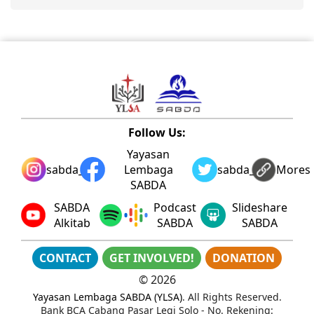
Follow Us:
Yayasan
sabda_ylsa
Lembaga
sabda_ylsa
Mores
SABDA
SABDA
Podcast
Slideshare
Alkitab
SABDA
SABDA
CONTACT
GET INVOLVED!
DONATION
©
2026
Yayasan Lembaga SABDA (YLSA)
. All Rights Reserved.
Bank BCA Cabang Pasar Legi Solo - No. Rekening: