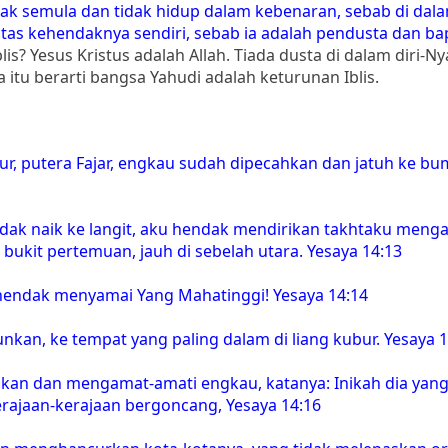
k semula dan tidak hidup dalam kebenaran, sebab di dala
 atas kehendaknya sendiri, sebab ia adalah pendusta dan ba
s? Yesus Kristus adalah Allah. Tiada dusta di dalam diri-Ny
itu berarti bangsa Yahudi adalah keturunan Iblis.
ur, putera Fajar, engkau sudah dipecahkan dan jatuh ke bum
dak naik ke langit, aku hendak mendirikan takhtaku menga
 bukit pertemuan, jauh di sebelah utara. Yesaya 14:13
hendak menyamai Yang Mahatinggi! Yesaya 14:14
nkan, ke tempat yang paling dalam di liang kubur. Yesaya 1
an dan mengamat-amati engkau, katanya: Inikah dia yang
ajaan-kerajaan bergoncang, Yesaya 14:16