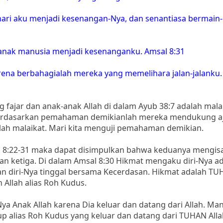
hari aku menjadi kesenangan-Nya, dan senantiasa bermain-
anak manusia menjadi kesenanganku. Amsal 8:31
arena berbahagialah mereka yang memelihara jalan-jalanku
fajar dan anak-anak Allah di dalam Ayub 38:7 adalah mala
 Berdasarkan pemahaman demikianlah mereka mendukung a
dalah malaikat. Mari kita menguji pemahaman demikian.
 8:22-31 maka dapat disimpulkan bahwa keduanya mengis
an ketiga. Di dalam Amsal 8:30 Hikmat mengaku diri-Nya a
an diri-Nya tinggal bersama Kecerdasan. Hikmat adalah TU
 Allah alias Roh Kudus.
Nya Anak Allah karena Dia keluar dan datang dari Allah. Man
up alias Roh Kudus yang keluar dan datang dari TUHAN Alla