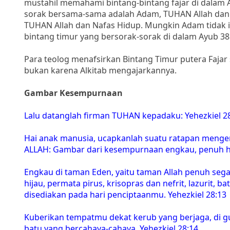
mustahil memahami bintang-bintang fajar di dalam A
sorak bersama-sama adalah Adam, TUHAN Allah dan 
TUHAN Allah dan Nafas Hidup. Mungkin Adam tidak i
bintang timur yang bersorak-sorak di dalam Ayub 38
Para teolog menafsirkan Bintang Timur putera Fajar
bukan karena Alkitab mengajarkannya.
Gambar Kesempurnaan
Lalu datanglah firman TUHAN kepadaku: Yehezkiel 2
Hai anak manusia, ucapkanlah suatu ratapan mengena
ALLAH: Gambar dari kesempurnaan engkau, penuh hi
Engkau di taman Eden, yaitu taman Allah penuh segal
hijau, permata pirus, krisopras dan nefrit, lazurit,
disediakan pada hari penciptaanmu. Yehezkiel 28:13
Kuberikan tempatmu dekat kerub yang berjaga, di gu
batu yang bercahaya-cahaya. Yehezkiel 28:14