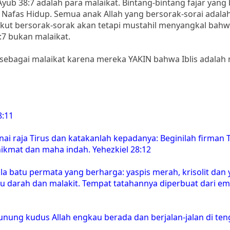
yub 38:7 adalah para malaikat. Bintang-bintang fajar yang
Nafas Hidup. Semua anak Allah yang bersorak-sorai adala
kut bersorak-sorak akan tetapi mustahil menyangkal bahw
:7 bukan malaikat.
 sebagai malaikat karena mereka YAKIN bahwa Iblis adalah 
8:11
i raja Tirus dan katakanlah kepadanya: Beginilah firman 
kmat dan maha indah. Yehezkiel 28:12
a batu permata yang berharga: yaspis merah, krisolit dan 
 batu darah dan malakit. Tempat tatahannya diperbuat dari e
nung kudus Allah engkau berada dan berjalan-jalan di ten