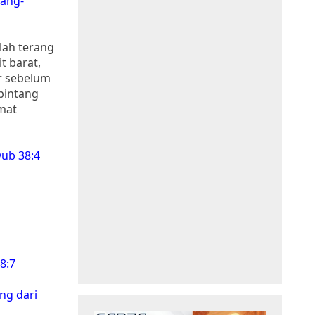
rang-
alah terang
t barat,
ur sebelum
bintang
umat
ub 38:4
8:7
ng dari