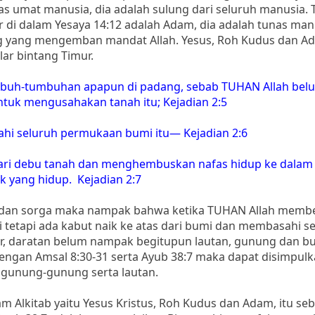
as umat manusia, dia adalah sulung dari seluruh manusia. 
ar di dalam Yesaya 14:12 adalah Adam, dia adalah tunas man
g yang mengemban mandat Allah. Yesus, Roh Kudus dan A
ar bintang Timur.
mbuh-tumbuhan apapun di padang, sebab TUHAN Allah bel
tuk mengusahakan tanah itu; Kejadian 2:5
ahi seluruh permukaan bumi itu— Kejadian 2:6
dari debu tanah dan menghembuskan nafas hidup ke dalam
k yang hidup. Kejadian 2:7
ia dan sorga maka nampak bahwa ketika TUHAN Allah memb
 tetapi ada kabut naik ke atas dari bumi dan membasahi s
air, daratan belum nampak begitupun lautan, gunung dan buk
dengan Amsal 8:30-31 serta Ayub 38:7 maka dapat disimpul
 gunung-gunung serta lautan.
lam Alkitab yaitu Yesus Kristus, Roh Kudus dan Adam, itu se