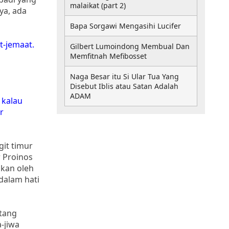
malaikat (part 2)
ya, ada
Bapa Sorgawi Mengasihi Lucifer
t-jemaat.
Gilbert Lumoindong Membual Dan
Memfitnah Mefibosset
Naga Besar itu Si Ular Tua Yang
Disebut Iblis atau Satan Adalah
ADAM
 kalau
r
git timur
 Proinos
akan oleh
dalam hati
ntang
-jiwa