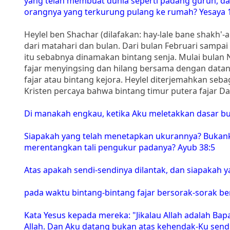
yang telah membuat dunia seperti padang gurun, d
orangnya yang terkurung pulang ke rumah? Yesaya 
Heylel ben Shachar (dilafakan: hay-lale bane shakh'-a
dari matahari dan bulan. Dari bulan Februari sampai
itu sebabnya dinamakan bintang senja. Mulai bulan N
fajar menyingsing dan hilang bersama dengan datang
fajar atau bintang kejora. Heylel diterjemahkan seba
Kristen percaya bahwa bintang timur putera fajar Dal
Di manakah engkau, ketika Aku meletakkan dasar bu
Siapakah yang telah menetapkan ukurannya? Bukank
merentangkan tali pengukur padanya? Ayub 38:5
Atas apakah sendi-sendinya dilantak, dan siapakah
pada waktu bintang-bintang fajar bersorak-sorak b
Kata Yesus kepada mereka: "Jikalau Allah adalah Ba
Allah. Dan Aku datang bukan atas kehendak-Ku sendi