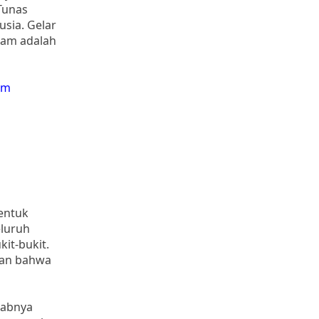
Tunas
usia. Gelar
dam adalah
um
entuk
eluruh
it-bukit.
kan bahwa
babnya