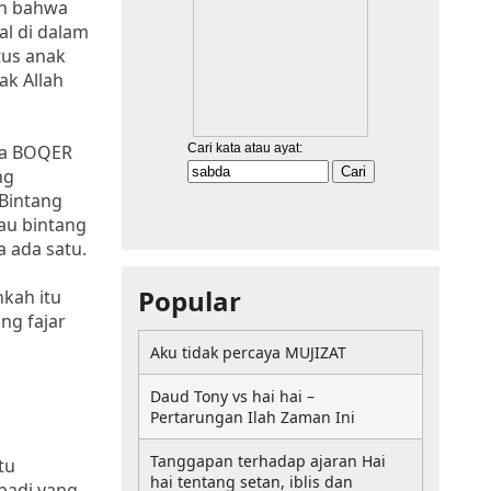
an bahwa
al di dalam
tus anak
ak Allah
ata BOQER
ng
 Bintang
au bintang
 ada satu.
Popular
kah itu
ng fajar
Aku tidak percaya MUJIZAT
Daud Tony vs hai hai –
Pertarungan Ilah Zaman Ini
Tanggapan terhadap ajaran Hai
tu
hai tentang setan, iblis dan
badi yang