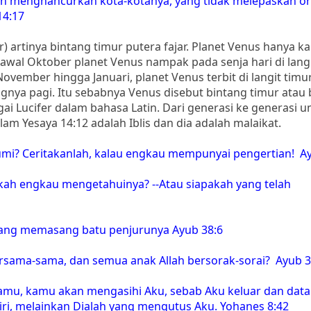
an menghancurkan kota-kotanya, yang tidak melepaskan o
14:17
r) artinya bintang timur putera fajar. Planet Venus hanya k
 awal Oktober planet Venus nampak pada senja hari di langi
ovember hingga Januari, planet Venus terbit di langit tim
nya pagi. Itu sebabnya Venus disebut bintang timur atau 
gai Lucifer dalam bahasa Latin. Dari generasi ke generasi 
am Yesaya 14:12 adalah Iblis dan dia adalah malaikat.
mi? Ceritakanlah, kalau engkau mempunyai pengertian! Ay
ah engkau mengetahuinya? --Atau siapakah yang telah
 yang memasang batu penjurunya Ayub 38:6
ersama-sama, dan semua anak Allah bersorak-sorai? Ayub 3
pamu, kamu akan mengasihi Aku, sebab Aku keluar dan data
ri, melainkan Dialah yang mengutus Aku. Yohanes 8:42