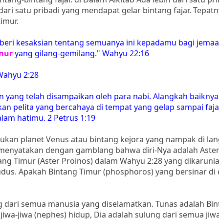
 dari satu pribadi yang mendapat gelar bintang fajar. Tepatn
timur.
beri kesaksian tentang semuanya ini kepadamu bagi jemaa
mur
yang gilang-gemilang." Wahyu 22:16
Wahyu 2:28
 yang telah disampaikan oleh para nabi. Alangkah baiknya
 pelita yang bercahaya di tempat yang gelap sampai faja
dalam hatimu. 2 Petrus 1:19
 bukan planet Venus atau bintang kejora yang nampak di lan
s menyatakan dengan gamblang bahwa diri-Nya adalah Aster
ntang Timur (Aster Proinos) dalam Wahyu 2:28 yang dikaruni
Kudus. Apakah Bintang Timur (phosphoros) yang bersinar di 
ng dari semua manusia yang diselamatkan. Tunas adalah Bi
jiwa-jiwa (nephes) hidup, Dia adalah sulung dari semua jiwa