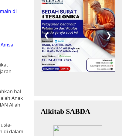
main di
. Amsal
ikat
jaran
ahkan hal
dalah Anak
HAN Allah
usia-
h di dalam