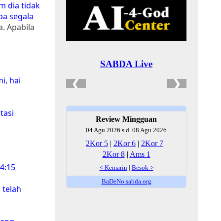
m dia tidak
pa segala
a. Apabila
i, hai
tasi
4:15
 telah