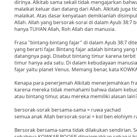
dirinya. Alkitab sama sekali tidak mengajarkan bahw
malaikat keluar dan datang dari Allah. Alkitab juga
malaikat. Atas dasar kenyataan demikianlah disimpu
Allah. Allah yang bersorak-sorai di dalam Ayub 38:7 
hanya TUHAN Allah, Roh Allah dan manusia.
Frasa "bintang-bintang fajar" di dalam Ayub 38:7 d
yang berarti fajar. Bintang fajar adalah bintang yan
datangnya pagi. Disebut bintang timur karena terbit 
timur hanya ada satu. Di dalam kebudayaan manusia
fajar yaitu planet Venus. Memang benar, kata KOWKA
Kenapa para penerjemah Alkitab menerjemahkan fra
karena mereka tidak memahami bahwa dalam kebuday
atau bintang timur, atau mereka memiliki alasan lain
bersorak-sorak bersama-sama = ruwa yachad
semua anak Allah bersorak-sorai = kol ben elohiym 
Bersorak bersama-sama tidak dilakukan sendirian. Se
sebabnya KOWKAB BOQER diterjemahkan sebagai bintan