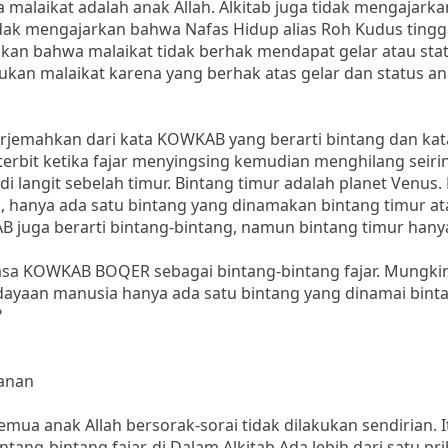
a malaikat adalah anak Allah. Alkitab juga tidak mengajark
 tidak mengajarkan bahwa Nafas Hidup alias Roh Kudus tingg
lkan bahwa malaikat tidak berhak mendapat gelar atau sta
bukan malaikat karena yang berhak atas gelar dan status an
iterjemahkan dari kata KOWKAB yang berarti bintang dan k
g terbit ketika fajar menyingsing kemudian menghilang seiri
di langit sebelah timur. Bintang timur adalah planet Venus.
, hanya ada satu bintang yang dinamakan bintang timur at
B juga berarti bintang-bintang, namun bintang timur hanya
sa KOWKAB BOQER sebagai bintang-bintang fajar. Mungkin
aan manusia hanya ada satu bintang yang dinamai binta
?
ranan
mua anak Allah bersorak-sorai tidak dilakukan sendirian. I
g-bintang fajar. di Dalam Alkitab Ada lebih dari satu pri