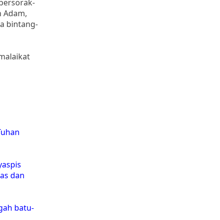
 bersorak-
h Adam,
a bintang-
malaikat
Tuhan
yaspis
mas dan
gah batu-