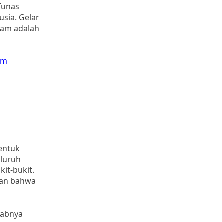
Tunas
usia. Gelar
dam adalah
um
entuk
eluruh
it-bukit.
kan bahwa
babnya