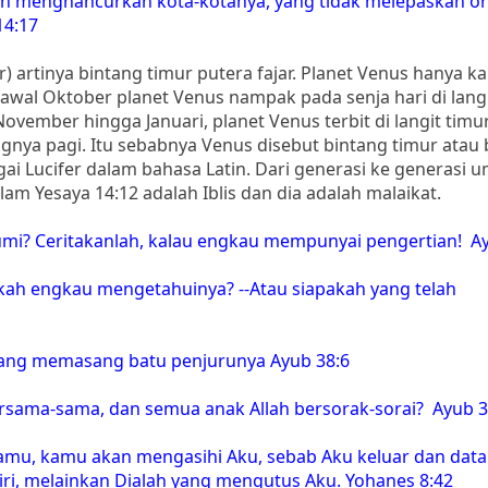
an menghancurkan kota-kotanya, yang tidak melepaskan o
14:17
r) artinya bintang timur putera fajar. Planet Venus hanya k
 awal Oktober planet Venus nampak pada senja hari di langi
ovember hingga Januari, planet Venus terbit di langit tim
nya pagi. Itu sebabnya Venus disebut bintang timur atau 
gai Lucifer dalam bahasa Latin. Dari generasi ke generasi 
am Yesaya 14:12 adalah Iblis dan dia adalah malaikat.
mi? Ceritakanlah, kalau engkau mempunyai pengertian! Ay
ah engkau mengetahuinya? --Atau siapakah yang telah
 yang memasang batu penjurunya Ayub 38:6
ersama-sama, dan semua anak Allah bersorak-sorai? Ayub 3
pamu, kamu akan mengasihi Aku, sebab Aku keluar dan data
ri, melainkan Dialah yang mengutus Aku. Yohanes 8:42