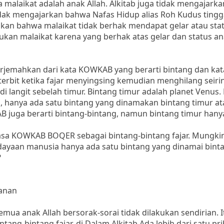
a malaikat adalah anak Allah. Alkitab juga tidak mengajark
 tidak mengajarkan bahwa Nafas Hidup alias Roh Kudus tingg
lkan bahwa malaikat tidak berhak mendapat gelar atau sta
bukan malaikat karena yang berhak atas gelar dan status an
iterjemahkan dari kata KOWKAB yang berarti bintang dan k
g terbit ketika fajar menyingsing kemudian menghilang seiri
di langit sebelah timur. Bintang timur adalah planet Venus.
, hanya ada satu bintang yang dinamakan bintang timur at
B juga berarti bintang-bintang, namun bintang timur hanya
sa KOWKAB BOQER sebagai bintang-bintang fajar. Mungkin
aan manusia hanya ada satu bintang yang dinamai binta
?
ranan
mua anak Allah bersorak-sorai tidak dilakukan sendirian. I
g-bintang fajar. di Dalam Alkitab Ada lebih dari satu pri