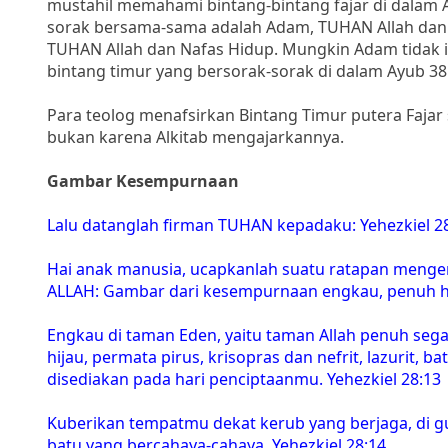
mustahil memahami bintang-bintang fajar di dalam A
sorak bersama-sama adalah Adam, TUHAN Allah dan 
TUHAN Allah dan Nafas Hidup. Mungkin Adam tidak i
bintang timur yang bersorak-sorak di dalam Ayub 38
Para teolog menafsirkan Bintang Timur putera Fajar
bukan karena Alkitab mengajarkannya.
Gambar Kesempurnaan
Lalu datanglah firman TUHAN kepadaku: Yehezkiel 2
Hai anak manusia, ucapkanlah suatu ratapan mengena
ALLAH: Gambar dari kesempurnaan engkau, penuh hi
Engkau di taman Eden, yaitu taman Allah penuh segal
hijau, permata pirus, krisopras dan nefrit, lazurit,
disediakan pada hari penciptaanmu. Yehezkiel 28:13
Kuberikan tempatmu dekat kerub yang berjaga, di gu
batu yang bercahaya-cahaya. Yehezkiel 28:14