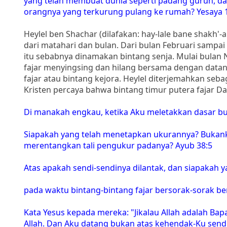
yang telah membuat dunia seperti padang gurun, d
orangnya yang terkurung pulang ke rumah? Yesaya 
Heylel ben Shachar (dilafakan: hay-lale bane shakh'-a
dari matahari dan bulan. Dari bulan Februari sampai
itu sebabnya dinamakan bintang senja. Mulai bulan N
fajar menyingsing dan hilang bersama dengan datang
fajar atau bintang kejora. Heylel diterjemahkan seba
Kristen percaya bahwa bintang timur putera fajar Dal
Di manakah engkau, ketika Aku meletakkan dasar bu
Siapakah yang telah menetapkan ukurannya? Bukank
merentangkan tali pengukur padanya? Ayub 38:5
Atas apakah sendi-sendinya dilantak, dan siapakah
pada waktu bintang-bintang fajar bersorak-sorak b
Kata Yesus kepada mereka: "Jikalau Allah adalah Ba
Allah. Dan Aku datang bukan atas kehendak-Ku sendi