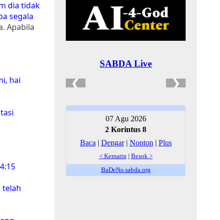
m dia tidak
pa segala
a. Apabila
i, hai
tasi
4:15
 telah