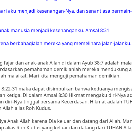
hari aku menjadi kesenangan-Nya, dan senantiasa bermain-
anak manusia menjadi kesenanganku. Amsal 8:31
arena berbahagialah mereka yang memelihara jalan-jalanku
fajar dan anak-anak Allah di dalam Ayub 38:7 adalah mala
 Berdasarkan pemahaman demikianlah mereka mendukung a
dalah malaikat. Mari kita menguji pemahaman demikian.
 8:22-31 maka dapat disimpulkan bahwa keduanya mengis
an ketiga. Di dalam Amsal 8:30 Hikmat mengaku diri-Nya a
an diri-Nya tinggal bersama Kecerdasan. Hikmat adalah TU
 Allah alias Roh Kudus.
Nya Anak Allah karena Dia keluar dan datang dari Allah. Man
up alias Roh Kudus yang keluar dan datang dari TUHAN Alla