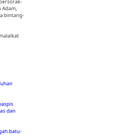
 bersorak-
h Adam,
a bintang-
malaikat
Tuhan
yaspis
mas dan
gah batu-