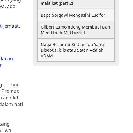
malaikat (part 2)
ya, ada
Bapa Sorgawi Mengasihi Lucifer
t-jemaat.
Gilbert Lumoindong Membual Dan
Memfitnah Mefibosset
Naga Besar itu Si Ular Tua Yang
Disebut Iblis atau Satan Adalah
ADAM
 kalau
r
git timur
 Proinos
akan oleh
dalam hati
ntang
-jiwa