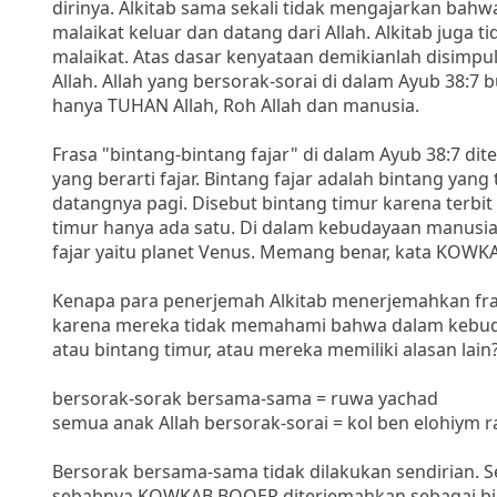
dirinya. Alkitab sama sekali tidak mengajarkan bahw
malaikat keluar dan datang dari Allah. Alkitab juga
malaikat. Atas dasar kenyataan demikianlah disimpu
Allah. Allah yang bersorak-sorai di dalam Ayub 38:7 
hanya TUHAN Allah, Roh Allah dan manusia.
Frasa "bintang-bintang fajar" di dalam Ayub 38:7 d
yang berarti fajar. Bintang fajar adalah bintang yan
datangnya pagi. Disebut bintang timur karena terbit 
timur hanya ada satu. Di dalam kebudayaan manusia
fajar yaitu planet Venus. Memang benar, kata KOWKA
Kenapa para penerjemah Alkitab menerjemahkan fra
karena mereka tidak memahami bahwa dalam kebuday
atau bintang timur, atau mereka memiliki alasan lain
bersorak-sorak bersama-sama = ruwa yachad
semua anak Allah bersorak-sorai = kol ben elohiym 
Bersorak bersama-sama tidak dilakukan sendirian. Se
sebabnya KOWKAB BOQER diterjemahkan sebagai bintan