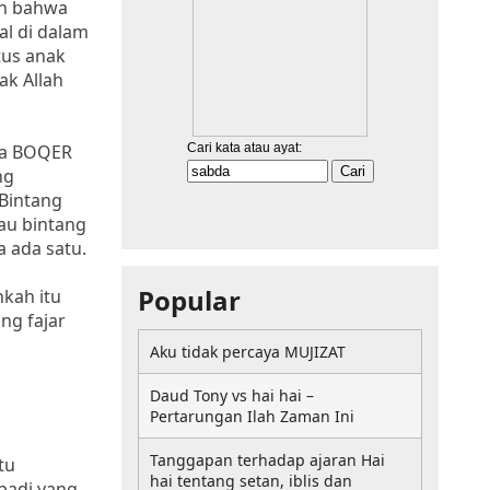
an bahwa
al di dalam
tus anak
ak Allah
ata BOQER
ng
 Bintang
au bintang
 ada satu.
Popular
kah itu
ng fajar
Aku tidak percaya MUJIZAT
Daud Tony vs hai hai –
Pertarungan Ilah Zaman Ini
Tanggapan terhadap ajaran Hai
tu
hai tentang setan, iblis dan
badi yang