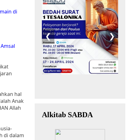
main di
. Amsal
ikat
jaran
ahkan hal
dalah Anak
HAN Allah
usia-
h di dalam