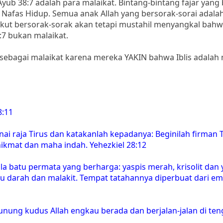
yub 38:7 adalah para malaikat. Bintang-bintang fajar yang
Nafas Hidup. Semua anak Allah yang bersorak-sorai adala
kut bersorak-sorak akan tetapi mustahil menyangkal bahw
:7 bukan malaikat.
 sebagai malaikat karena mereka YAKIN bahwa Iblis adalah 
8:11
i raja Tirus dan katakanlah kepadanya: Beginilah firman 
kmat dan maha indah. Yehezkiel 28:12
a batu permata yang berharga: yaspis merah, krisolit dan 
 batu darah dan malakit. Tempat tatahannya diperbuat dari e
nung kudus Allah engkau berada dan berjalan-jalan di ten