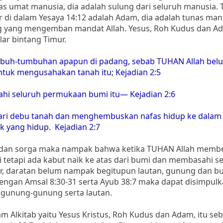
as umat manusia, dia adalah sulung dari seluruh manusia. 
ar di dalam Yesaya 14:12 adalah Adam, dia adalah tunas man
g yang mengemban mandat Allah. Yesus, Roh Kudus dan A
ar bintang Timur.
mbuh-tumbuhan apapun di padang, sebab TUHAN Allah bel
tuk mengusahakan tanah itu; Kejadian 2:5
ahi seluruh permukaan bumi itu— Kejadian 2:6
dari debu tanah dan menghembuskan nafas hidup ke dalam
k yang hidup. Kejadian 2:7
ia dan sorga maka nampak bahwa ketika TUHAN Allah memb
 tetapi ada kabut naik ke atas dari bumi dan membasahi s
air, daratan belum nampak begitupun lautan, gunung dan buk
dengan Amsal 8:30-31 serta Ayub 38:7 maka dapat disimpul
 gunung-gunung serta lautan.
lam Alkitab yaitu Yesus Kristus, Roh Kudus dan Adam, itu se