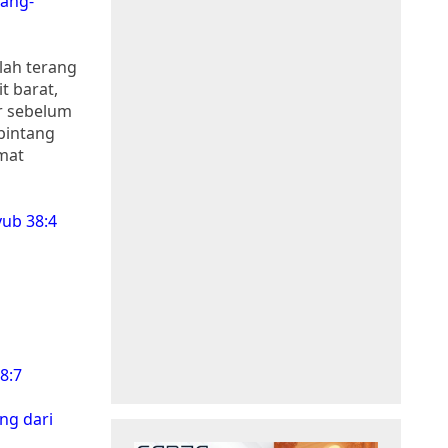
rang-
alah terang
t barat,
ur sebelum
bintang
umat
ub 38:4
8:7
ng dari