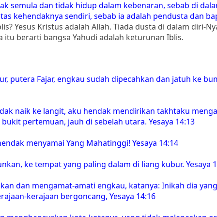
k semula dan tidak hidup dalam kebenaran, sebab di dala
 atas kehendaknya sendiri, sebab ia adalah pendusta dan ba
s? Yesus Kristus adalah Allah. Tiada dusta di dalam diri-Ny
itu berarti bangsa Yahudi adalah keturunan Iblis.
ur, putera Fajar, engkau sudah dipecahkan dan jatuh ke bum
dak naik ke langit, aku hendak mendirikan takhtaku menga
 bukit pertemuan, jauh di sebelah utara. Yesaya 14:13
hendak menyamai Yang Mahatinggi! Yesaya 14:14
nkan, ke tempat yang paling dalam di liang kubur. Yesaya 1
an dan mengamat-amati engkau, katanya: Inikah dia yang
ajaan-kerajaan bergoncang, Yesaya 14:16