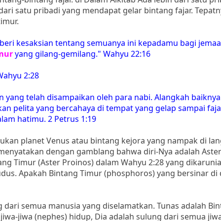
 dari satu pribadi yang mendapat gelar bintang fajar. Tepatn
timur.
beri kesaksian tentang semuanya ini kepadamu bagi jemaa
mur
yang gilang-gemilang." Wahyu 22:16
Wahyu 2:28
 yang telah disampaikan oleh para nabi. Alangkah baiknya
 pelita yang bercahaya di tempat yang gelap sampai faja
dalam hatimu. 2 Petrus 1:19
 bukan planet Venus atau bintang kejora yang nampak di lan
s menyatakan dengan gamblang bahwa diri-Nya adalah Aster
ntang Timur (Aster Proinos) dalam Wahyu 2:28 yang dikaruni
Kudus. Apakah Bintang Timur (phosphoros) yang bersinar di 
ng dari semua manusia yang diselamatkan. Tunas adalah Bi
jiwa-jiwa (nephes) hidup, Dia adalah sulung dari semua jiwa