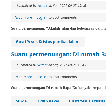
Submitted by
victorc
on
Sat, 2021-09-25 19:46
Read more
Log in
to post comments
Suatu permenungan: “Akulah jalan dan kebenaran dan hi
Gusti Yesus Kristus punika dalane
Suatu permenungan: Di rumah B
Submitted by
victorc
on
Sat, 2021-09-25 19:45
Read more
Log in
to post comments
Suatu permenungan
:
Di rumah Bapa-Ku banyak tempat ti
Surga
Hidup Kekal
Gusti Yesus Kristu