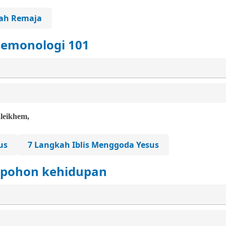
lah Remaja
 Demonologi 101
leikhem,
us
7 Langkah Iblis Menggoda Yesus
 pohon kehidupan