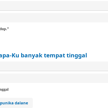
dup.”
apa-Ku banyak tempat tinggal
nggal
s punika dalane