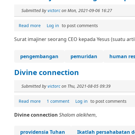
Submitted by
victorc
on
Mon, 2021-09-06 16:27
Read more
Log in
to post comments
Surat imajiner seorang CEO kepada Yesus (suatu art
pengembangan
pemuridan
human res
Divine connection
Submitted by
victorc
on
Thu, 2021-08-05 09:39
Read more
1 comment
Log in
to post comments
Divine connection
Shalom aleikhem
,
providensia Tuhan
Ikatlah persahabatan