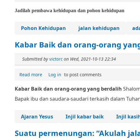
Jadilah pembawa kehidupan
dan pohon kehidupan
Pohon Kehidupan
jalan kehidupan
ad
Kabar Baik dan orang-orang yang
Submitted by
victorc
on
Wed, 2021-10-13 22:34
Read more
Log in
to post comments
Kabar Baik dan orang-orang yang berdalih
Shalom
Bapak ibu dan saudara-saudari terkasih dalam Tuha
Ajaran Yesus
Injil kabar baik
Injil kas
Suatu permenungan: “Akulah jal