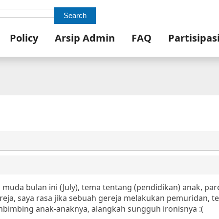
Search
Policy
Arsip Admin
FAQ
Partisipas
a muda bulan ini (July), tema tentang (pendidikan) anak, par
eja, saya rasa jika sebuah gereja melakukan pemuridan, te
mbimbing anak-anaknya, alangkah sungguh ironisnya :(