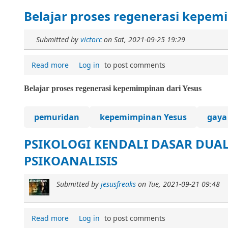
Belajar proses regenerasi kepem
Submitted by
victorc
on
Sat, 2021-09-25 19:29
Read more
Log in
to post comments
Belajar
proses
regenerasi kepemimpinan dari Yesus
pemuridan
kepemimpinan Yesus
gaya
PSIKOLOGI KENDALI DASAR DUA
PSIKOANALISIS
Submitted by
jesusfreaks
on
Tue, 2021-09-21 09:48
Read more
Log in
to post comments