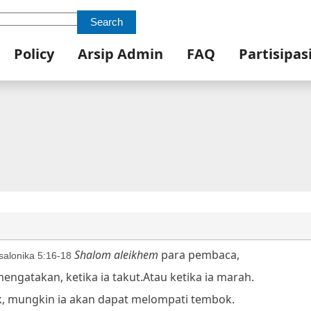
Search
Policy
Arsip Admin
FAQ
Partisipas
Shalom aleikhem
para pembaca,
salonika 5:16-18
engatakan, ketika ia takut.
Atau ketika ia marah.
ak, mungkin ia akan dapat melompati tembok.