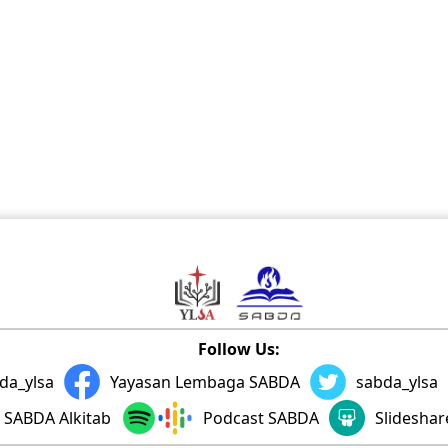
Follow Us:
da_ylsa
Yayasan Lembaga SABDA
sabda_ylsa
SABDA Alkitab
Podcast SABDA
Slidesha