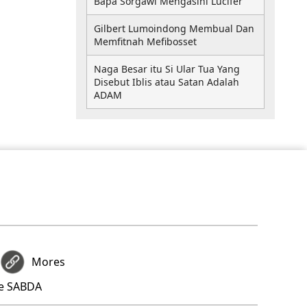
Bapa Sorgawi Mengasihi Lucifer
Gilbert Lumoindong Membual Dan
Memfitnah Mefibosset
Naga Besar itu Si Ular Tua Yang
Disebut Iblis atau Satan Adalah
ADAM
Mores
re SABDA