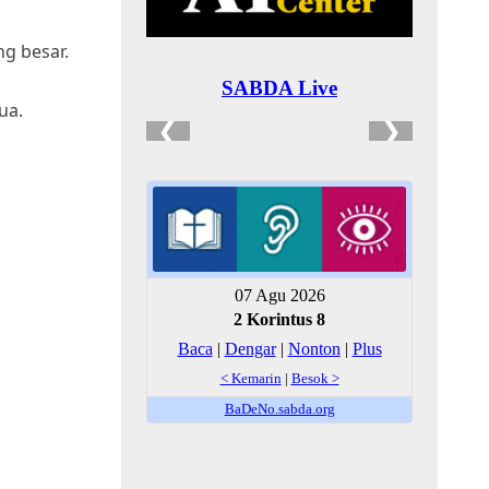
ng besar.
ua.