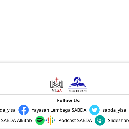
Follow Us:
da_ylsa
Yayasan Lembaga SABDA
sabda_ylsa
SABDA Alkitab
Podcast SABDA
Slidesha