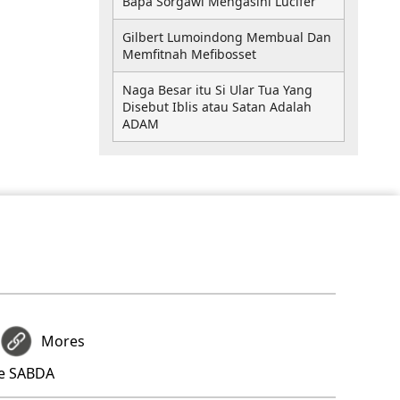
Bapa Sorgawi Mengasihi Lucifer
Gilbert Lumoindong Membual Dan
Memfitnah Mefibosset
Naga Besar itu Si Ular Tua Yang
Disebut Iblis atau Satan Adalah
ADAM
Mores
re SABDA