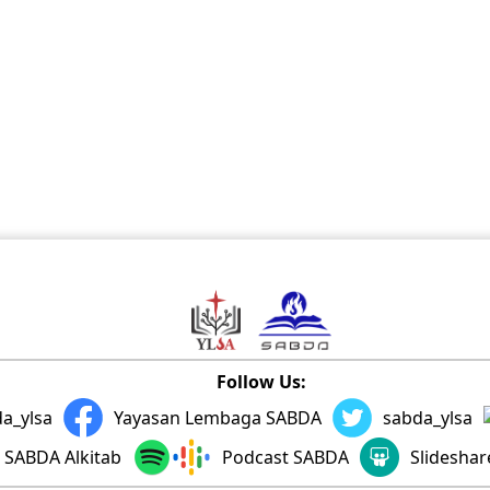
Follow Us:
a_ylsa
Yayasan Lembaga SABDA
sabda_ylsa
SABDA Alkitab
Podcast SABDA
Slidesha