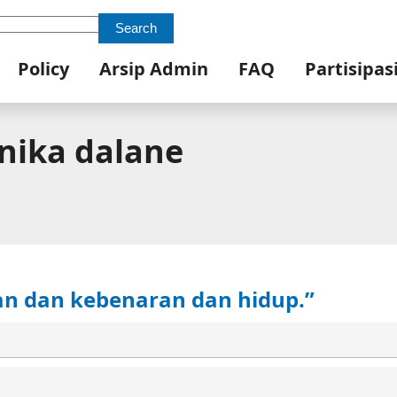
Search
Policy
Arsip Admin
FAQ
Partisipas
unika dalane
an dan kebenaran dan hidup.”