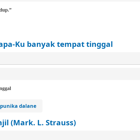
dup.”
apa-Ku banyak tempat tinggal
nggal
s punika dalane
il (Mark. L. Strauss)