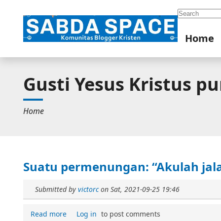
Search
Home
Gusti Yesus Kristus p
Home
Suatu permenungan: “Akulah jal
Submitted by
victorc
on
Sat, 2021-09-25 19:46
Read more
Log in
to post comments