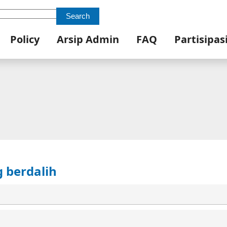
Search
Policy
Arsip Admin
FAQ
Partisipas
 berdalih