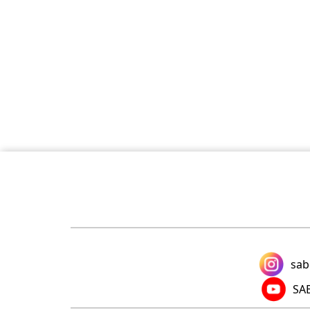
sab
SAB