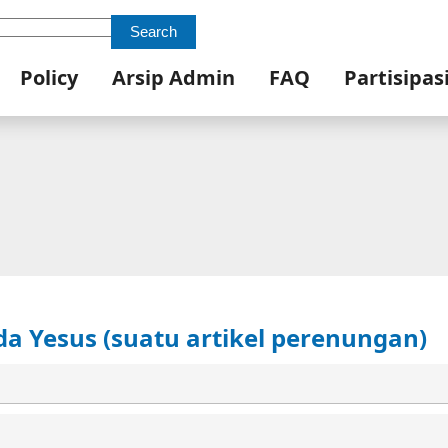
Search
Policy
Arsip Admin
FAQ
Partisipas
da Yesus (suatu artikel perenungan)