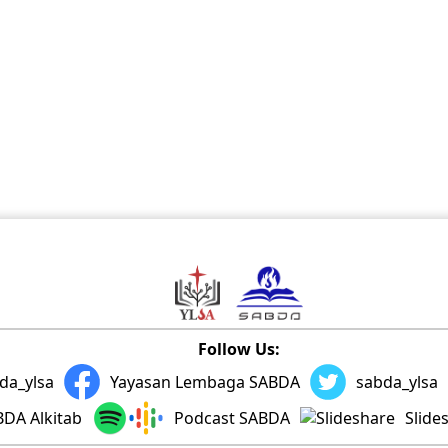
Follow Us:
da_ylsa
Yayasan Lembaga SABDA
sabda_ylsa
DA Alkitab
Podcast SABDA
Slide