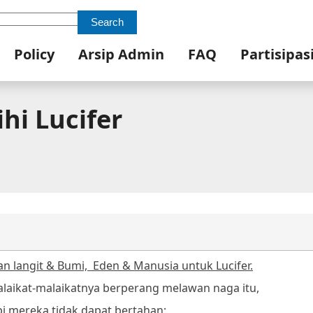
Search
Policy
Arsip Admin
FAQ
Partisipas
hi Lucifer
n langit & Bumi,
Eden & Manusia untuk Lucifer.
laikat-malaikatnya berperang melawan naga itu,
pi mereka tidak dapat bertahan;