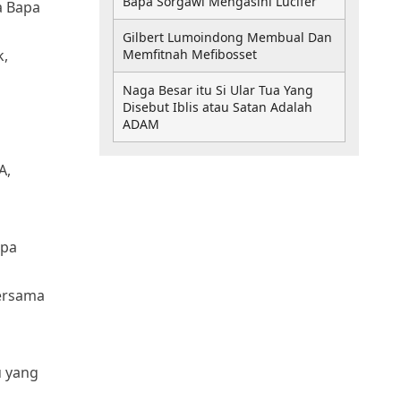
Bapa Sorgawi Mengasihi Lucifer
a Bapa
Gilbert Lumoindong Membual Dan
k,
Memfitnah Mefibosset
Naga Besar itu Si Ular Tua Yang
Disebut Iblis atau Satan Adalah
ADAM
A,
apa
bersama
u yang