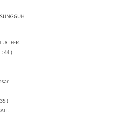
NG SUNGGUH
LUCIFER.
: 44 )
esar
 35 )
ALI.