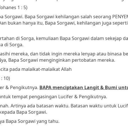
Yohanes 1 : 5)
pa Sorgawi. Bapa Sorgawi kehilangan salah seorang PENY
an bukan hanya itu, Bapa Sorgawi, kehilangan juga sepert
rtahan di Sorga, kemuliaan Bapa Sorgawi dalam sekejap d
 di Sorga.
ihi mereka, dan tidak ingin mereka lenyap atau binasa beg
Nya, Bapa Sorgawi menginginkan pertobatan mereka.
ita pada malaikat-malaikat Allah
: 10)
fer & Pengikutnya.
BAPA menciptakan Langit & Bumi untu
ntuk tempat pengasingan Lucifer & Pengikutnya.
snah. Artinya ada batasan waktu. Batasan waktu untuk Lucif
 kepada Bapa Sorgawi.
nya Bapa Sorgawi yang tahu.