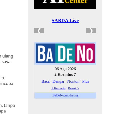
n ulang
 saya.
itu
mencoba
n, tanpa
apa