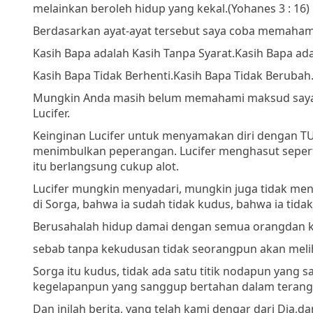
melainkan beroleh hidup yang kekal.
(Yohanes 3 : 16)
Berdasarkan ayat-ayat tersebut saya coba memaham
Kasih Bapa adalah Kasih Tanpa Syarat.
Kasih Bapa ada
Kasih Bapa Tidak Berhenti.
Kasih Bapa Tidak Berubah
Mungkin Anda masih belum memahami maksud saya so
Lucifer.
Keinginan Lucifer untuk menyamakan diri dengan
menimbulkan peperangan. Lucifer menghasut sepert
itu berlangsung cukup alot.
Lucifer mungkin menyadari, mungkin juga tidak meny
di Sorga, bahwa ia sudah tidak kudus, bahwa ia ti
Berusahalah hidup damai dengan semua orang
dan 
sebab tanpa kekudusan tidak seorangpun akan meli
Sorga itu kudus, tidak ada satu titik nodapun yang 
kegelapanpun yang sanggup bertahan dalam terang
Dan inilah berita, yang telah kami dengar dari Dia,
da