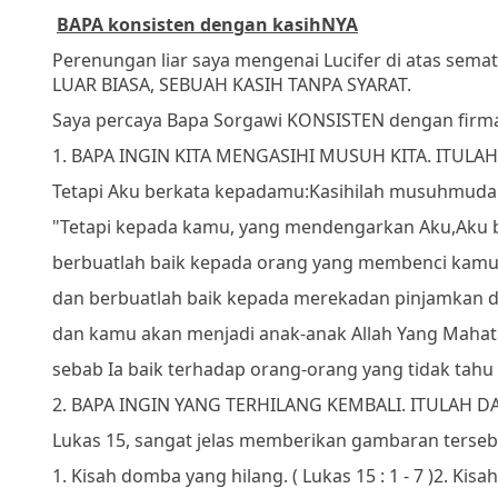
BAPA konsisten dengan kasihNYA
Perenungan liar saya mengenai Lucifer di atas s
LUAR BIASA, SEBUAH KASIH TANPA SYARAT.
Saya percaya Bapa Sorgawi KONSISTEN dengan firm
1. BAPA INGIN KITA MENGASIHI MUSUH KITA. ITULA
Tetapi Aku berkata kepadamu:
Kasihilah musuhmu
da
"Tetapi kepada kamu, yang mendengarkan Aku,
Aku 
berbuatlah baik kepada orang yang membenci kamu
dan berbuatlah baik kepada mereka
dan pinjamkan 
dan kamu akan menjadi anak-anak Allah Yang Mahat
sebab Ia baik terhadap orang-orang yang tidak tahu
2. BAPA INGIN YANG TERHILANG KEMBALI. ITULAH D
Lukas 15, sangat jelas memberikan gambaran terseb
1.
Kisah domba yang hilang. ( Lukas 15 : 1 - 7 )
2.
Kisah