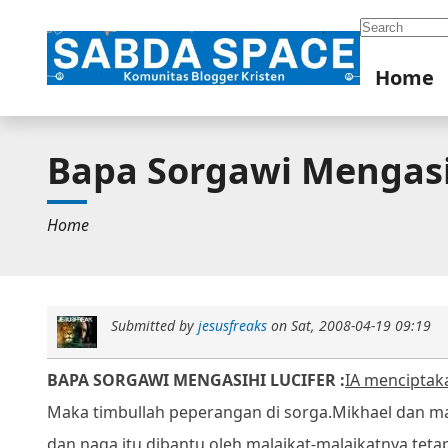
Search
Home
Bapa Sorgawi Mengasi
Home
Submitted by
jesusfreaks
on
Sat, 2008-04-19 09:19
BAPA SORGAWI MENGASIHI LUCIFER :
IA menciptaka
Maka timbullah peperangan di sorga.
Mikhael dan ma
dan naga itu dibantu oleh malaikat-malaikatnya,
teta