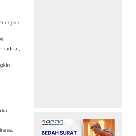
 mungkin
i.
rhadirat,
ngkin
dia.
inasa,