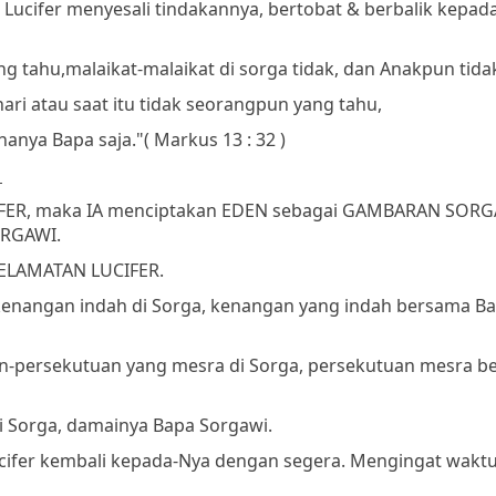
Lucifer menyesali tindakannya, bertobat & berbalik kepad
ng tahu,
malaikat-malaikat di sorga tidak, dan Anakpun tida
hari atau saat itu tidak seorangpun yang tahu,
hanya Bapa saja."
( Markus 13 : 32 )
r
FER, maka IA menciptakan EDEN sebagai GAMBARAN SORG
ORGAWI.
YELAMATAN LUCIFER.
-kenangan indah di Sorga, kenangan yang indah bersama B
uan-persekutuan yang mesra di Sorga, persekutuan mesra 
di Sorga, damainya Bapa Sorgawi.
cifer kembali kepada-Nya dengan segera. Mengingat wakt