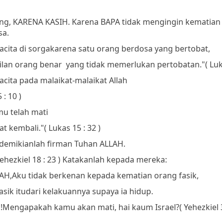
ng, KARENA KASIH. Karena BAPA tidak mengingin kematian
sa.
cita di sorga
karena satu orang berdosa yang bertobat,
ilan orang benar
yang tidak memerlukan pertobatan."
(
Luka
cita pada malaikat-malaikat Allah
 : 10 )
u telah mati
at kembali."
( Lukas 15 : 32 )
demikianlah firman Tuhan ALLAH.
Yehezkiel 18 : 23 )
Katakanlah kepada mereka:
AH,
Aku tidak berkenan kepada kematian orang fasik,
sik itu
dari kelakuannya
supaya ia hidup.
!
Mengapakah kamu akan mati, hai kaum Israel?
( Yehezkiel 