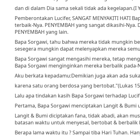
dan di dalam Dia sama sekali tidak ada kegelapan.
(I 
Pemberontakan Lucifer, SANGAT MENYAKITI HATI Ba
terbaik-Nya. PENYEMBAH yang sangat dikasihi-Nya. D
PENYEMBAH yang lain.
Bapa Sorgawi, tahu bahwa mereka tidak mungkin be
sesegera mungkin dapat melenyapkan mereka semua
Bapa Sorgawi sangat mengasihi mereka, tetap mengas
Bapa Sorgawi menginginkan mereka berbalik pada-
Aku berkata kepadamu:
Demikian juga akan ada sukac
karena satu orang berdosa yang bertobat."
(Lukas 15 
Lalu apa tindakan kasih Bapa Sorgawi terhadap Luci
Pertama, Bapa Sorgawi menciptakan Langit & Bumi u
Langit & Bumi diciptakan fana, tidak abadi, akan mu
batasan waktu untuk menyesal, bertobat & berbalik
Berapa lama waktu itu ? Sampai tiba Hari Tuhan. Ha