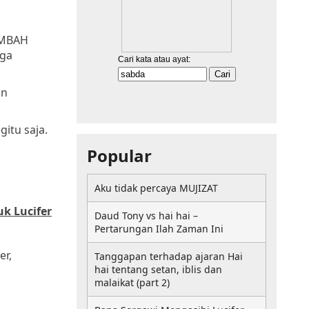
EMBAH
iga
an
itu saja.
Popular
Aku tidak percaya MUJIZAT
k Lucifer
Daud Tony vs hai hai –
Pertarungan Ilah Zaman Ini
er,
Tanggapan terhadap ajaran Hai
hai tentang setan, iblis dan
malaikat (part 2)