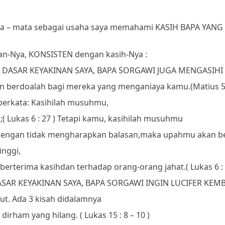
emata – mata sebagai usaha saya memahami KASIH BAPA YA
an-Nya, KONSISTEN dengan kasih-Nya :
H DASAR KEYAKINAN SAYA, BAPA SORGAWI JUGA MENGASIHI 
n berdoalah bagi mereka yang menganiaya kamu.
(Matius 5 
berkata: Kasihilah musuhmu,
;
( Lukas 6 : 27 )
Tetapi kamu, kasihilah musuhmu
dengan tidak mengharapkan balasan,
maka upahmu akan b
inggi,
 berterima kasih
dan terhadap orang-orang jahat.
( Lukas 6 :
ASAR KEYAKINAN SAYA, BAPA SORGAWI INGIN LUCIFER KEMB
ut. Ada 3 kisah didalamnya
 dirham yang hilang. ( Lukas 15 : 8 – 10 )