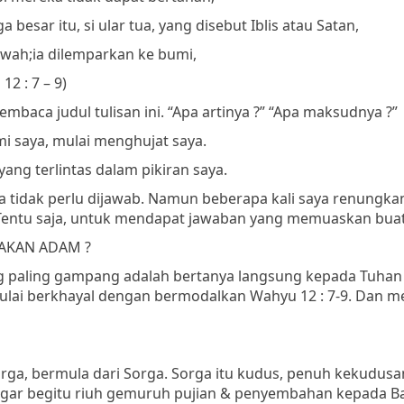
 besar itu, si ular tua, yang disebut Iblis atau Satan,
awah;
ia dilemparkan ke bumi,
12 : 7 – 9)
mbaca judul tulisan ini.
“Apa artinya ?”
“Apa maksudnya ?”
 saya, mulai menghujat saya.
yang terlintas dalam pikiran saya.
nya tidak perlu dijawab. Namun beberapa kali saya renungka
 Tentu saja, untuk mendapat jawaban yang memuaskan buat
AKAN ADAM ?
ng paling gampang adalah bertanya langsung kepada Tuhan 
 mulai berkhayal dengan bermodalkan Wahyu 12 : 7-9. Dan 
rga, bermula dari Sorga. Sorga itu kudus, penuh kekudusa
engar begitu riuh gemuruh pujian & penyembahan kepada B