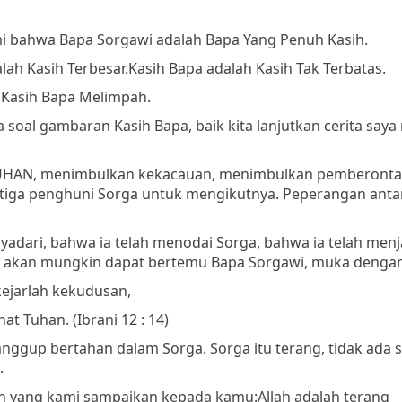
i bahwa Bapa Sorgawi adalah Bapa Yang Penuh Kasih.
lah Kasih Terbesar.
Kasih Bapa adalah Kasih Tak Terbatas.
.
Kasih Bapa Melimpah.
al gambaran Kasih Bapa, baik kita lanjutkan cerita saya
 TUHAN, menimbulkan kekacauan, menimbulkan pemberonta
iga penghuni Sorga untuk mengikutnya. Peperangan antar
adari, bahwa ia telah menodai Sorga, bahwa ia telah menj
dak akan mungkin dapat bertemu Bapa Sorgawi, muka denga
kejarlah kekudusan,
hat Tuhan.
(Ibrani 12 : 14)
sanggup bertahan dalam Sorga. Sorga itu terang, tidak ada 
.
n yang kami sampaikan kepada kamu:
Allah adalah terang