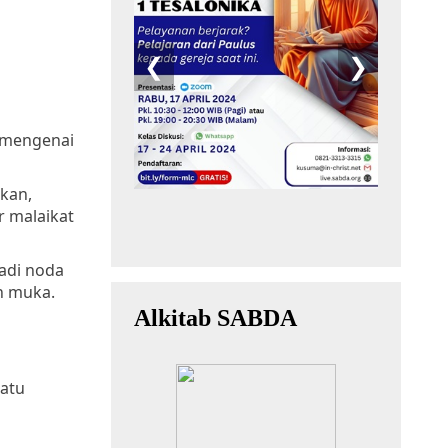
 mengenai
kan,
 malaikat
adi noda
n muka.
satu