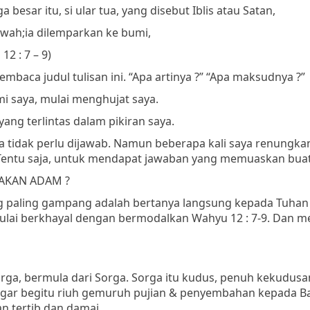
 besar itu, si ular tua, yang disebut Iblis atau Satan,
awah;
ia dilemparkan ke bumi,
12 : 7 – 9)
mbaca judul tulisan ini.
“Apa artinya ?”
“Apa maksudnya ?”
 saya, mulai menghujat saya.
yang terlintas dalam pikiran saya.
nya tidak perlu dijawab. Namun beberapa kali saya renungka
 Tentu saja, untuk mendapat jawaban yang memuaskan buat
AKAN ADAM ?
ng paling gampang adalah bertanya langsung kepada Tuhan 
 mulai berkhayal dengan bermodalkan Wahyu 12 : 7-9. Dan 
rga, bermula dari Sorga. Sorga itu kudus, penuh kekudusa
engar begitu riuh gemuruh pujian & penyembahan kepada B
n tertib dan damai.