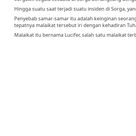
Hingga suatu saat terjadi suatu insiden di Sorga,
Penyebab samar-samar itu adalah keinginan seora
tepatnya malaikat tersebut iri dengan kehadiran Tuh
Malaikat itu bernama Lucifer, salah satu malaikat 
Dalam pemikiran saya, malaikat inilah yang paling 
ruangan pribadi Bapa Sorgawi.
Dalam pemikiran saya juga, malaikat ini adalah sala
malaikat YANG PALING dikasihi Bapa Sorgawi.
Sebelum saya melanjutkan cerita saya, izinkan say
Barangsiapa tidak mengasihi, ia tidak mengenal Bap
Kita telah mengenal dan telah percaya
akan kasih Bap
dan barangsiapa tetap berada di dalam kasih,
ia tet
( I Yohanes 4 : 8, 16)
Karena begitu besar kasih Bapa S
sehingga Ia telah mengaruniakan Anak-Nya yang tun
melainkan beroleh hidup yang kekal.
(Yohanes 3 : 16)