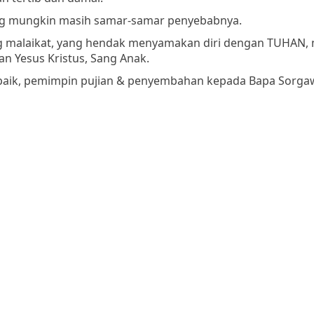
 yang mungkin masih samar-samar penyebabnya.
ng malaikat, yang hendak menyamakan diri dengan TUHAN,
an Yesus Kristus, Sang Anak.
terbaik, pemimpin pujian & penyembahan kepada Bapa Sorgaw
sering masuk ke ruang Maha Kudus, tempat Bapa Sorgawi be
h satu malaikat yang paling di kasihi Bapa Sorgawi. Dan mu
a memberikan gambaran Bapa Sorgawi :
a Sorgawi,
sebab Bapa Sorgawi adalah kasih.
a Sorgawi kepada kita.
Bapa Sorgawi adalah kasih,
ap berada di dalam Bapa Sorgawi
dan Bapa Sorgawi di dalam 
orgawi akan dunia ini,
ggal,
supaya setiap orang yang percaya kepada-Nya tidak b