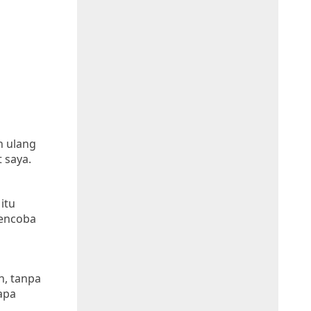
n ulang
 saya.
itu
mencoba
n, tanpa
apa