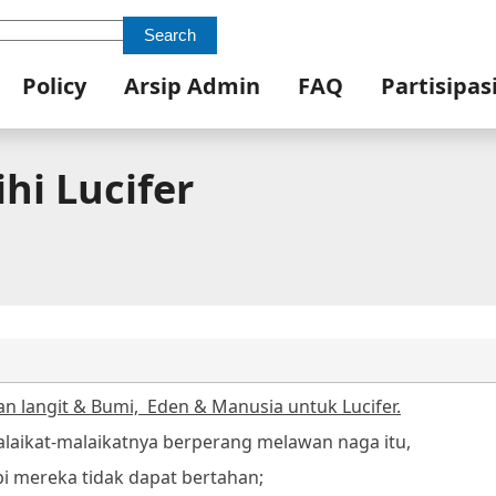
Search
Policy
Arsip Admin
FAQ
Partisipas
hi Lucifer
n langit & Bumi,
Eden & Manusia untuk Lucifer.
laikat-malaikatnya berperang melawan naga itu,
pi mereka tidak dapat bertahan;