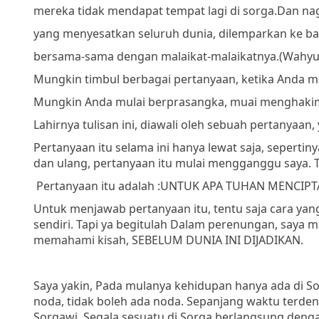
mereka tidak mendapat tempat lagi di sorga.
Dan naga
yang menyesatkan seluruh dunia, dilemparkan ke b
bersama-sama dengan malaikat-malaikatnya.
(Wahyu 
Mungkin timbul berbagai pertanyaan, ketika Anda me
Mungkin Anda mulai berprasangka, muai menghakimi
Lahirnya tulisan ini, diawali oleh sebuah pertanyaan, 
Pertanyaan itu selama ini hanya lewat saja, seperti
dan ulang, pertanyaan itu mulai mengganggu saya.
Pertanyaan itu adalah :
UNTUK APA TUHAN MENCIPT
Untuk menjawab pertanyaan itu, tentu saja cara ya
sendiri. Tapi ya begitulah Dalam perenungan, saya
memahami kisah, SEBELUM DUNIA INI DIJADIKAN.
Saya yakin, Pada mulanya kehidupan hanya ada di So
noda, tidak boleh ada noda. Sepanjang waktu terd
Sorgawi. Segala sesuatu di Sorga berlangsung denga