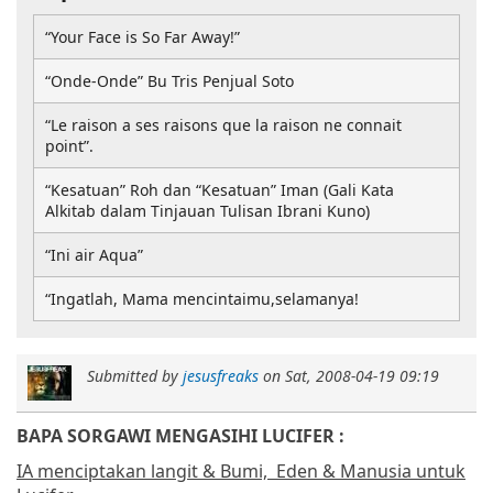
“Your Face is So Far Away!”
“Onde-Onde” Bu Tris Penjual Soto
“Le raison a ses raisons que la raison ne connait
point”.
“Kesatuan” Roh dan “Kesatuan” Iman (Gali Kata
Alkitab dalam Tinjauan Tulisan Ibrani Kuno)
“Ini air Aqua”
“Ingatlah, Mama mencintaimu,selamanya!
Submitted by
jesusfreaks
on
Sat, 2008-04-19 09:19
BAPA SORGAWI MENGASIHI LUCIFER :
IA menciptakan langit & Bumi,
Eden & Manusia untuk