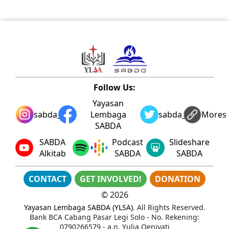
Follow Us:
Yayasan
sabda_ylsa
Lembaga
sabda_ylsa
Mores
SABDA
SABDA
Podcast
Slideshare
Alkitab
SABDA
SABDA
CONTACT
GET INVOLVED!
DONATION
©
2026
Yayasan Lembaga SABDA (YLSA)
. All Rights Reserved.
Bank BCA Cabang Pasar Legi Solo - No. Rekening:
0790266579 - a.n. Yulia Oeniyati