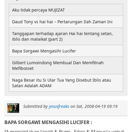
Aku tidak percaya MUJIZAT
Daud Tony vs hai hai – Pertarungan Ilah Zaman Ini
Tanggapan terhadap ajaran Hai hai tentang setan,
iblis dan malaikat (part 2)
Bapa Sorgawi Mengasihi Lucifer
Gilbert Lumoindong Membual Dan Memfitnah
Mefibosset
Naga Besar itu Si Ular Tua Yang Disebut Iblis atau
Satan Adalah ADAM
Submitted by
jesusfreaks
on
Sat, 2008-04-19 09:19
BAPA SORGAWI MENGASIHI LUCIFER :
IA menciptakan langit & Bumi,
Eden & Manusia untuk