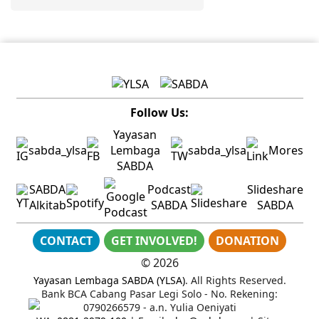
Follow Us:
Yayasan
sabda_ylsa
Lembaga
sabda_ylsa
Mores
SABDA
SABDA
Podcast
Slideshare
Alkitab
SABDA
SABDA
CONTACT
GET INVOLVED!
DONATION
©
2026
Yayasan Lembaga SABDA (YLSA)
. All Rights Reserved.
Bank BCA Cabang Pasar Legi Solo - No. Rekening:
0790266579 - a.n. Yulia Oeniyati