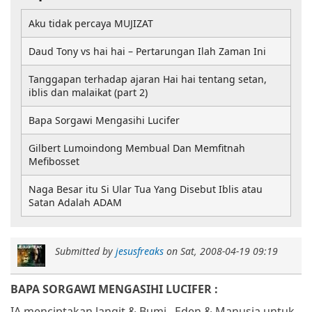
Aku tidak percaya MUJIZAT
Daud Tony vs hai hai – Pertarungan Ilah Zaman Ini
Tanggapan terhadap ajaran Hai hai tentang setan,
iblis dan malaikat (part 2)
Bapa Sorgawi Mengasihi Lucifer
Gilbert Lumoindong Membual Dan Memfitnah
Mefibosset
Naga Besar itu Si Ular Tua Yang Disebut Iblis atau
Satan Adalah ADAM
Submitted by
jesusfreaks
on
Sat, 2008-04-19 09:19
BAPA SORGAWI MENGASIHI LUCIFER :
IA menciptakan langit & Bumi,
Eden & Manusia untuk