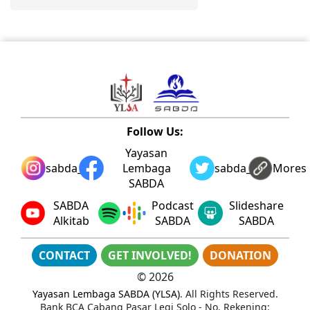
Follow Us:
Yayasan
sabda_ylsa
Lembaga
sabda_ylsa
Mores
SABDA
SABDA
Podcast
Slideshare
Alkitab
SABDA
SABDA
CONTACT
GET INVOLVED!
DONATION
©
2026
Yayasan Lembaga SABDA (YLSA)
. All Rights Reserved.
Bank BCA Cabang Pasar Legi Solo - No. Rekening: