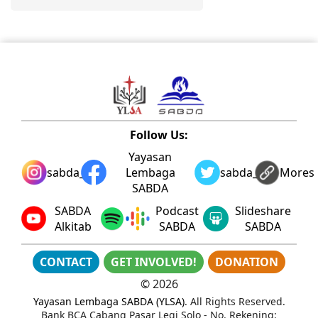
Follow Us:
Yayasan
sabda_ylsa
Lembaga
sabda_ylsa
Mores
SABDA
SABDA
Podcast
Slideshare
Alkitab
SABDA
SABDA
CONTACT
GET INVOLVED!
DONATION
©
2026
Yayasan Lembaga SABDA (YLSA)
. All Rights Reserved.
Bank BCA Cabang Pasar Legi Solo - No. Rekening: