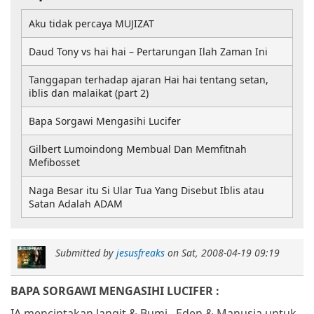
Aku tidak percaya MUJIZAT
Daud Tony vs hai hai – Pertarungan Ilah Zaman Ini
Tanggapan terhadap ajaran Hai hai tentang setan,
iblis dan malaikat (part 2)
Bapa Sorgawi Mengasihi Lucifer
Gilbert Lumoindong Membual Dan Memfitnah
Mefibosset
Naga Besar itu Si Ular Tua Yang Disebut Iblis atau
Satan Adalah ADAM
Submitted by
jesusfreaks
on
Sat, 2008-04-19 09:19
BAPA SORGAWI MENGASIHI LUCIFER :
IA menciptakan langit & Bumi,
Eden & Manusia untuk